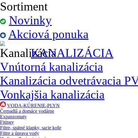
Sortiment
Novinky
Akciová ponuka
KANALIZÁCIA
Vnútorná kanalizácia
Kanalizácia odvetrávacia P
Vonkajšia kanalizácia
VODA-KÚRENIE-PLYN
Čerpadlá a domáce vodárne
Expanzomaty
Fitingy
Filtre, spätné klapky, sacie koše
Filtre a úprava vody