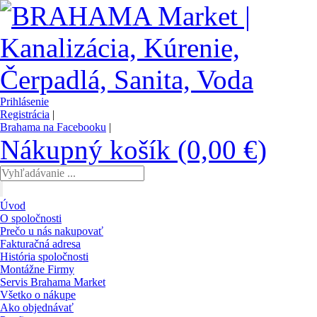
Prihlásenie
Registrácia
|
Brahama na Facebooku
|
Nákupný košík (0,00 €)
Úvod
O spoločnosti
Prečo u nás nakupovať
Fakturačná adresa
História spoločnosti
Montážne Firmy
Servis Brahama Market
Všetko o nákupe
Ako objednávať