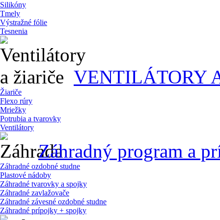
Silikóny
Tmely
Výstražné fólie
Tesnenia
VENTILÁTORY A
Žiariče
Flexo rúry
Mriežky
Potrubia a tvarovky
Ventilátory
Záhradný program a pr
Záhradné ozdobné studne
Plastové nádoby
Záhradné tvarovky a spojky
Záhradné zavlažovače
Záhradné závesné ozdobné studne
Záhradné prípojky + spojky