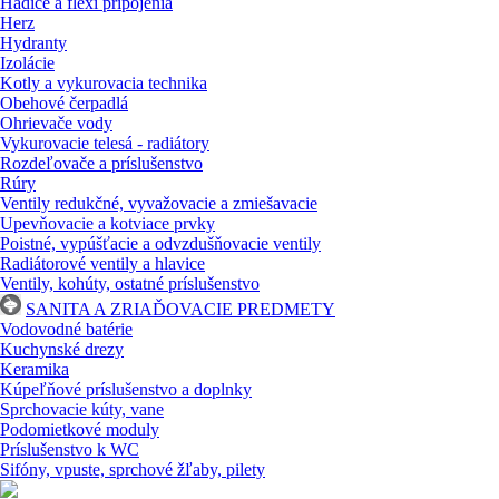
Hadice a flexi pripojenia
Herz
Hydranty
Izolácie
Kotly a vykurovacia technika
Obehové čerpadlá
Ohrievače vody
Vykurovacie telesá - radiátory
Rozdeľovače a príslušenstvo
Rúry
Ventily redukčné, vyvažovacie a zmiešavacie
Upevňovacie a kotviace prvky
Poistné, vypúšťacie a odvzdušňovacie ventily
Radiátorové ventily a hlavice
Ventily, kohúty, ostatné príslušenstvo
SANITA A ZRIAĎOVACIE PREDMETY
Vodovodné batérie
Kuchynské drezy
Keramika
Kúpeľňové príslušenstvo a doplnky
Sprchovacie kúty, vane
Podomietkové moduly
Príslušenstvo k WC
Sifóny, vpuste, sprchové žľaby, pilety