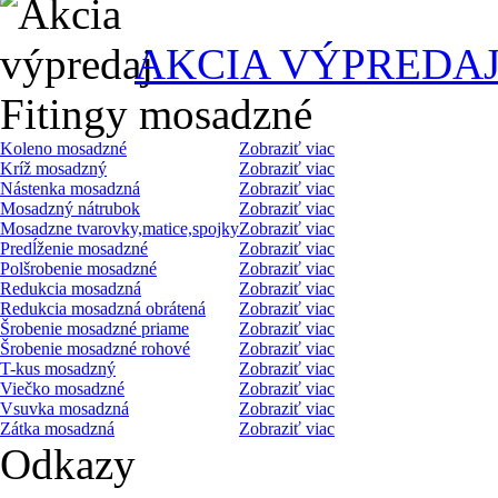
AKCIA VÝPREDA
Fitingy mosadzné
Koleno mosadzné
Zobraziť viac
Kríž mosadzný
Zobraziť viac
Nástenka mosadzná
Zobraziť viac
Mosadzný nátrubok
Zobraziť viac
Mosadzne tvarovky,matice,spojky
Zobraziť viac
Predĺženie mosadzné
Zobraziť viac
Polšrobenie mosadzné
Zobraziť viac
Redukcia mosadzná
Zobraziť viac
Redukcia mosadzná obrátená
Zobraziť viac
Šrobenie mosadzné priame
Zobraziť viac
Šrobenie mosadzné rohové
Zobraziť viac
T-kus mosadzný
Zobraziť viac
Viečko mosadzné
Zobraziť viac
Vsuvka mosadzná
Zobraziť viac
Zátka mosadzná
Zobraziť viac
Odkazy