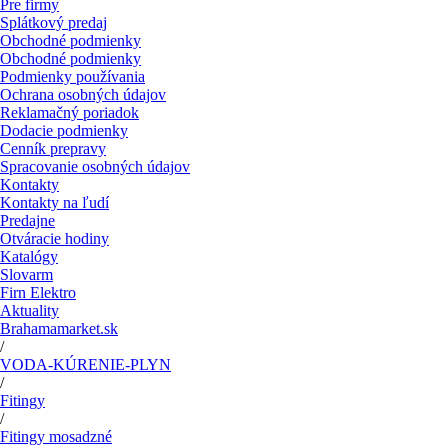
Pre firmy
Splátkový predaj
Obchodné podmienky
Obchodné podmienky
Podmienky používania
Ochrana osobných údajov
Reklamačný poriadok
Dodacie podmienky
Cenník prepravy
Spracovanie osobných údajov
Kontakty
Kontakty na ľudí
Predajne
Otváracie hodiny
Katalógy
Slovarm
Firn Elektro
Aktuality
Brahamamarket.sk
/
VODA-KÚRENIE-PLYN
/
Fitingy
/
Fitingy mosadzné