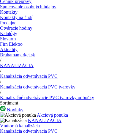
Cenník prepravy
Spracovanie osobných údajov
Kontakty
Kontakty na ľudí
Predajne
Otváracie hodiny
Katalógy
Slovarm
Firn Elektro
Aktuality
Brahamamarket.sk
/
KANALIZÁCIA
/
Kanalizácia odvetrávacia PVC
/
Kanalizácia odvetrávacia PVC tvarovky
/
Kanalizačné odvetrávacie PVC tvarovky odbočky
Sortiment
Novinky
Akciová ponuka
KANALIZÁCIA
Vnútorná kanalizácia
Kanalizácia odvetrávacia PVC