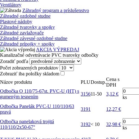
Ventilátory
Záhradný program a príslušenstvo
Záhradné ozdobné studne
Plastové nádoby
Záhradné tvarovky a spojky
Záhradné zavlažovače
Záhradné závesné ozdobné studne
Záhradné prípojky + spojky
AKCIA VÝPREDAJ
Kanalizačné odvetrávacie PVC tvarovky odbočky
Zoradiť podľa
Počet zobrazených produktov
Zobraziť iba položky skladom
Cena s
Názov produktu
PLU
Dostup.
DPH
Odbočka O 110/75-67st. PVC-U (HT) s
3156
11-50
3,12 €
gumeným tesnením
ks
Odbočka Panelák PVC-U 110/110/63
3191
12,27 €
pravá
Odbočka panelaková trojitá
3192
< 10
32,98 €
110/110/2x50-67°
ks