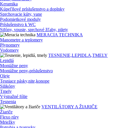
Keramika
Kúpeľňové príslušenstvo a doplnky
Sprchovacie kúty, vane
Podomietkové moduly
Príslušenstvo k WC
Sifóny, vpuste, sprchové žľaby, pilety
MERACIA TECHNIKA
Manometre a teplomery
Plynomery
Vodomery
TESNENIE,LEPIDLA,TMELY
Lepidlá
Montážne peny
Montážne peny-príslušenstvo
Oleje
Tesniace pásky,nite,konope
Silikóny
Tmely
Výstražné fólie
Tesnenia
VENTILÁTORY A ŽIARIČE
Žiariče
Flexo rúry
Mriežky
Potrubia a tvarovky