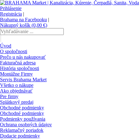
Prihlásenie
Registrácia
|
Brahama na Facebooku
|
Nákupný košík (0,00 €)
Úvod
O spoločnosti
Prečo u nás nakupovať
Fakturačná adresa
História spoločnosti
Montážne Firmy
Servis Brahama Market
Všetko o nákupe
Ako objednávať
Pre firmy
Splátkový predaj
Obchodné podmienky
Obchodné podmienky
Podmienky používania
Ochrana osobných údajov
Reklamačný poriadok
Dodacie podmienky