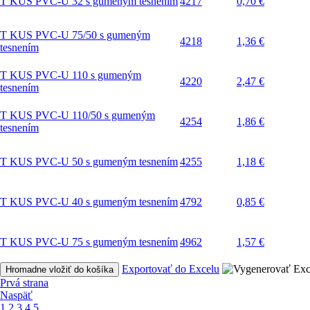
T KUS PVC-U 32 s gumeným tesnením
4217
0,70 €
T KUS PVC-U 75/50 s gumeným
4218
1,36 €
tesnením
T KUS PVC-U 110 s gumeným
4220
2,47 €
tesnením
T KUS PVC-U 110/50 s gumeným
4254
1,86 €
tesnením
T KUS PVC-U 50 s gumeným tesnením
4255
1,18 €
T KUS PVC-U 40 s gumeným tesnením
4792
0,85 €
T KUS PVC-U 75 s gumeným tesnením
4962
1,57 €
Exportovať do Excelu
Hromadne vložiť do košíka
Prvá strana
Naspäť
1
2
3
4
5