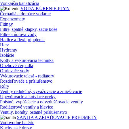
Vonkajšia kanalizácia
VODA-KÚRENIE-PLYN
Čerpadlá a domáce vodárne
Expanzomaty
Fitingy
Filtre, spätné klapky, sacie koše
Filtre a úprava vody
Hadice a flexi pripojenia
Herz
Hydranty
Izolácie
Kotly a vykurovacia technika
Obehové čerpadlá
Ohrievače vody
Vykurovacie telesá - radiátory
Rozdeľovače a príslušenstvo
Rúry
Ventily redukčné, vyvažovacie a zmiešavacie
Upevňovacie a kotviace prvky
Poistné, vypúšťacie a odvzdušňovacie ventily
Radiátorové ventily a hlavice
Ventily, kohúty, ostatné príslušenstvo
SANITA A ZRIAĎOVACIE PREDMETY
Vodovodné batérie
Kuchynské drezy