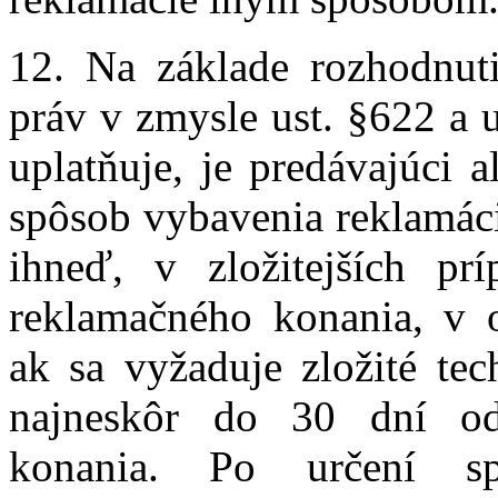
12. Na základe rozhodnuti
práv v zmysle ust. §622 a 
uplatňuje, je predávajúci 
spôsob vybavenia reklamáci
ihneď, v zložitejších p
reklamačného konania, v 
ak sa vyžaduje zložité tec
najneskôr do 30 dní od
konania. Po určení sp