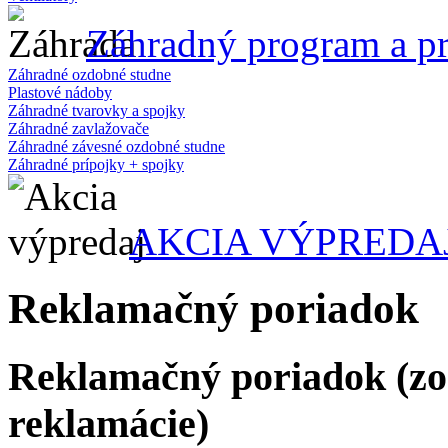
Záhradný program a pr
Záhradné ozdobné studne
Plastové nádoby
Záhradné tvarovky a spojky
Záhradné zavlažovače
Záhradné závesné ozdobné studne
Záhradné prípojky + spojky
AKCIA VÝPREDA
Reklamačný poriadok
Reklamačný poriadok (zo
reklamácie)