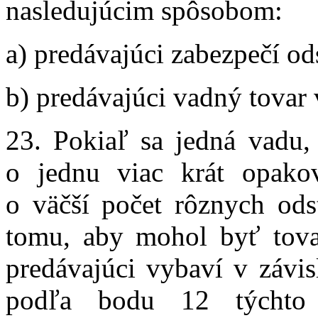
nasledujúcim spôsobom:
a) predávajúci zabezpečí od
b) predávajúci vadný tovar
23. Pokiaľ sa jedná vadu,
o jednu viac krát opakov
o väčší počet rôznych odst
tomu, aby mohol byť tova
predávajúci vybaví v závis
podľa bodu 12 týchto