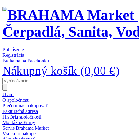
Prihlásenie
Registrácia
|
Brahama na Facebooku
|
Nákupný košík (0,00 €)
Úvod
O spoločnosti
Prečo u nás nakupovať
Fakturačná adresa
História spoločnosti
Montážne Firmy
Servis Brahama Market
Všetko o nákupe