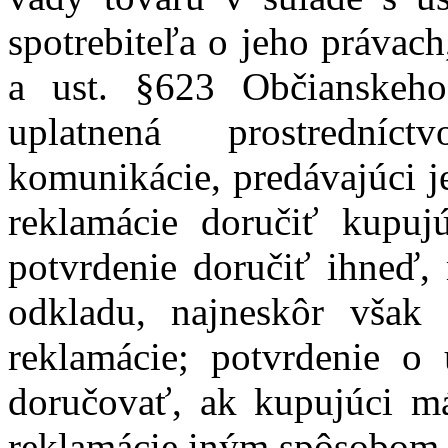
spotrebiteľa o jeho právac
a ust. §623 Občianskeho
uplatnená prostredníc
komunikácie, predávajúci j
reklamácie doručiť kupu
potvrdenie doručiť ihneď,
odkladu, najneskôr však
reklamácie; potvrdenie o 
doručovať, ak kupujúci m
reklamácie iným spôsobom