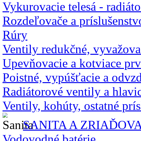
Vykurovacie telesá - radiát
Rozdeľovače a príslušenstv
Rúry
Ventily redukčné, vyvažova
Upevňovacie a kotviace pr
Poistné, vypúšťacie a odvz
Radiátorové ventily a hlavi
Ventily, kohúty, ostatné prí
SANITA A ZRIAĎOV
Vodovodné batérie