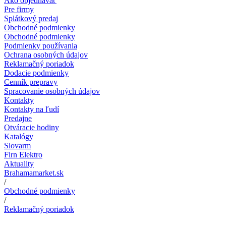
Ako objednávať
Pre firmy
Splátkový predaj
Obchodné podmienky
Obchodné podmienky
Podmienky používania
Ochrana osobných údajov
Reklamačný poriadok
Dodacie podmienky
Cenník prepravy
Spracovanie osobných údajov
Kontakty
Kontakty na ľudí
Predajne
Otváracie hodiny
Katalógy
Slovarm
Firn Elektro
Aktuality
Brahamamarket.sk
/
Obchodné podmienky
/
Reklamačný poriadok