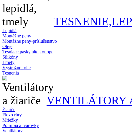
TESNENIE,LE
Lepidlá
Montážne peny
Montážne peny-príslušenstvo
Oleje
Tesniace pásky,nite,konope
Silikóny
Tmely
Výstražné fólie
Tesnenia
VENTILÁTORY 
Žiariče
Flexo rúry
Mriežky
Potrubia a tvarovky
Ventilátory