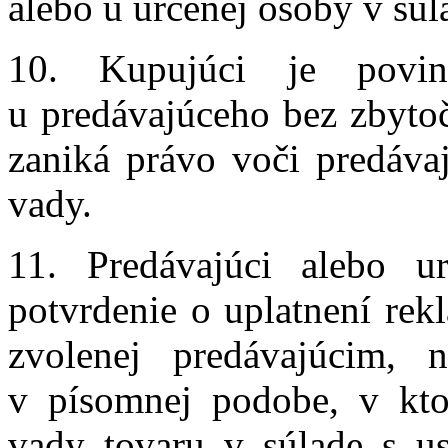
alebo u určenej osoby v súl
10. Kupujúci je povi
u predávajúceho bez zbyto
zaniká právo voči predáva
vady.
11. Predávajúci alebo 
potvrdenie o uplatnení rek
zvolenej predávajúcim, 
v písomnej podobe, v kto
vady tovaru v súlade s u