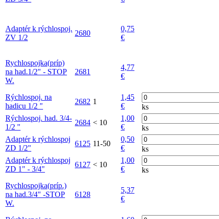
Adaptér k rýchlospoj.
0,75
2680
ZV 1/2
€
Rychlospojka(príp)
4,77
na had.1/2" - STOP
2681
€
W.
Rýchlospoj. na
1,45
2682
1
hadicu 1/2 "
€
ks
Rýchlospoj. had. 3/4-
1,00
2684
< 10
1/2 "
€
ks
Adaptér k rýchlospoj
0,50
6125
11-50
ZD 1/2"
€
ks
Adaptér k rýchlospoj
1,00
6127
< 10
ZD 1" - 3/4"
€
ks
Rychlospojka(príp.)
5,37
na had.3/4" -STOP
6128
€
W.