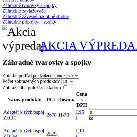
Záhradné tvarovky a spojky
Záhradné zavlažovače
Záhradné závesné ozdobné studne
Záhradné prípojky + spojky
AKCIA VÝPREDA
Záhradné tvarovky a spojky
Zoradiť podľa
Počet zobrazených produktov
Zobraziť iba položky skladom
Cena
Názov produktu
PLU
Dostup.
s
DPH
Adaptér k rýchlospoj
1,95
2678
11-50
ZD 1"
€
ks
Adaptér k rýchlospoj
1,13
2679
ZD 3/4"
€