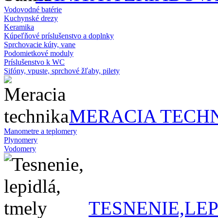
Vodovodné batérie
Kuchynské drezy
Keramika
Kúpeľňové príslušenstvo a doplnky
Sprchovacie kúty, vane
Podomietkové moduly
Príslušenstvo k WC
Sifóny, vpuste, sprchové žľaby, pilety
MERACIA TECH
Manometre a teplomery
Plynomery
Vodomery
TESNENIE,LE