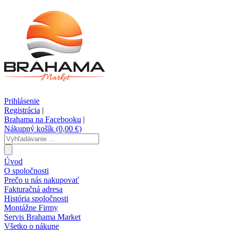
Prihlásenie
Registrácia
|
Brahama na Facebooku
|
Nákupný košík (0,00 €)
Úvod
O spoločnosti
Prečo u nás nakupovať
Fakturačná adresa
História spoločnosti
Montážne Firmy
Servis Brahama Market
Všetko o nákupe