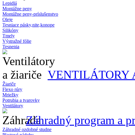
Lepidlá
Montážne peny
Montážne peny-príslušenstvo
Oleje
Tesniace pásky,nite,konope
Silikóny
Tmely
Výstražné fólie
Tesnenia
VENTILÁTORY 
Žiariče
Flexo rúry
Mriežky
Potrubia a tvarovky
Ventilátory
Záhradný program a pr
Záhradné ozdobné studne
Plastové nádoby