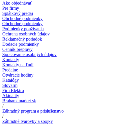
Ako objednávať
Pre firmy
Splátkový predaj
Obchodné podmienky
Obchodné podmienky
Podmienky používania
Ochrana osobných údajov
Reklamačný poriadok
Dodacie podmienky
Cenník prepravy
Spracovanie osobných údajov
Kontakty
Kontakty na ľudí
Predajne
Otváracie hodiny
Katalógy
Slovarm
Firn Elektro
Aktuality
Brahamamarket.sk
/
Záhradný program a príslušenstvo
/
Záhradné tvarovky a spojky