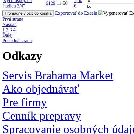
Rýchlospoj. na
1,60
6129
11-50
hadicu 3/4"
€
ks
Exportovať do Excelu
Hromadne vložiť do košíka
Prvá strana
Naspäť
1
2
3
4
Ďalej
Posledná strana
Odkazy
Servis Brahama Market
Ako objednávať
Pre firmy
Cenník prepravy
Spracovanie osobných údaj