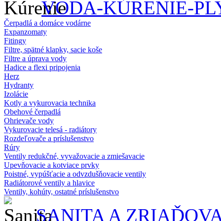
VODA-KÚRENIE-PL
Čerpadlá a domáce vodárne
Expanzomaty
Fitingy
Filtre, spätné klapky, sacie koše
Filtre a úprava vody
Hadice a flexi pripojenia
Herz
Hydranty
Izolácie
Kotly a vykurovacia technika
Obehové čerpadlá
Ohrievače vody
Vykurovacie telesá - radiátory
Rozdeľovače a príslušenstvo
Rúry
Ventily redukčné, vyvažovacie a zmiešavacie
Upevňovacie a kotviace prvky
Poistné, vypúšťacie a odvzdušňovacie ventily
Radiátorové ventily a hlavice
Ventily, kohúty, ostatné príslušenstvo
SANITA A ZRIAĎOV