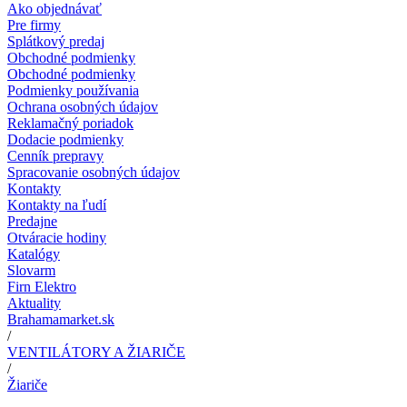
Ako objednávať
Pre firmy
Splátkový predaj
Obchodné podmienky
Obchodné podmienky
Podmienky používania
Ochrana osobných údajov
Reklamačný poriadok
Dodacie podmienky
Cenník prepravy
Spracovanie osobných údajov
Kontakty
Kontakty na ľudí
Predajne
Otváracie hodiny
Katalógy
Slovarm
Firn Elektro
Aktuality
Brahamamarket.sk
/
VENTILÁTORY A ŽIARIČE
/
Žiariče