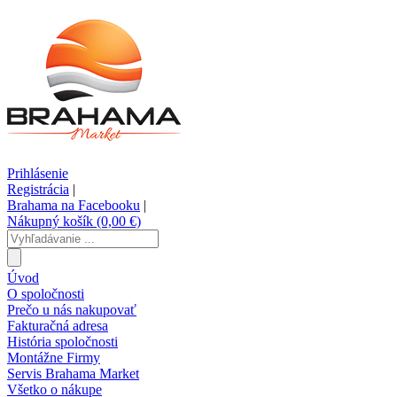
Prihlásenie
Registrácia
|
Brahama na Facebooku
|
Nákupný košík (0,00 €)
Úvod
O spoločnosti
Prečo u nás nakupovať
Fakturačná adresa
História spoločnosti
Montážne Firmy
Servis Brahama Market
Všetko o nákupe