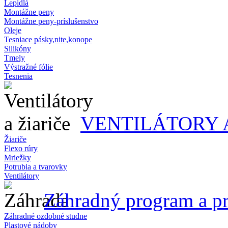
Lepidlá
Montážne peny
Montážne peny-príslušenstvo
Oleje
Tesniace pásky,nite,konope
Silikóny
Tmely
Výstražné fólie
Tesnenia
VENTILÁTORY 
Žiariče
Flexo rúry
Mriežky
Potrubia a tvarovky
Ventilátory
Záhradný program a pr
Záhradné ozdobné studne
Plastové nádoby