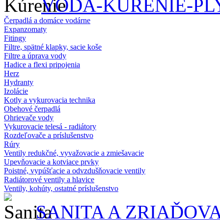
VODA-KÚRENIE-PL
Čerpadlá a domáce vodárne
Expanzomaty
Fitingy
Filtre, spätné klapky, sacie koše
Filtre a úprava vody
Hadice a flexi pripojenia
Herz
Hydranty
Izolácie
Kotly a vykurovacia technika
Obehové čerpadlá
Ohrievače vody
Vykurovacie telesá - radiátory
Rozdeľovače a príslušenstvo
Rúry
Ventily redukčné, vyvažovacie a zmiešavacie
Upevňovacie a kotviace prvky
Poistné, vypúšťacie a odvzdušňovacie ventily
Radiátorové ventily a hlavice
Ventily, kohúty, ostatné príslušenstvo
SANITA A ZRIAĎOV