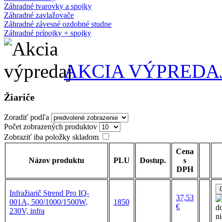
Záhradné tvarovky a spojky
Záhradné zavlažovače
Záhradné závesné ozdobné studne
Záhradné prípojky + spojky
AKCIA VÝPREDA
Žiariče
Zoradiť podľa
Počet zobrazených produktov
Zobraziť iba položky skladom
Cena
Názov produktu
PLU
Dostup.
s
DPH
Infražiarič Strend Pro IQ-
37,53
001A, 500/1000/1500W,
1850
€
230V, infra