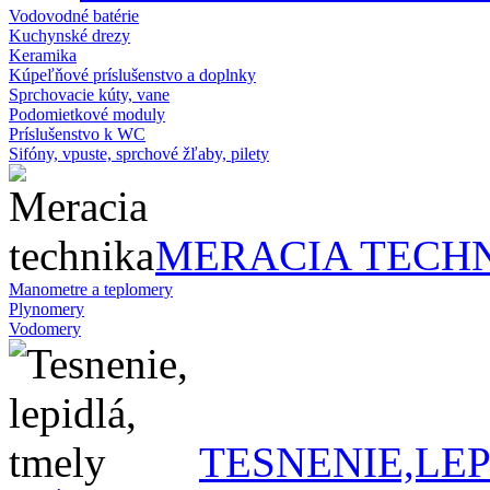
Vodovodné batérie
Kuchynské drezy
Keramika
Kúpeľňové príslušenstvo a doplnky
Sprchovacie kúty, vane
Podomietkové moduly
Príslušenstvo k WC
Sifóny, vpuste, sprchové žľaby, pilety
MERACIA TECH
Manometre a teplomery
Plynomery
Vodomery
TESNENIE,LE