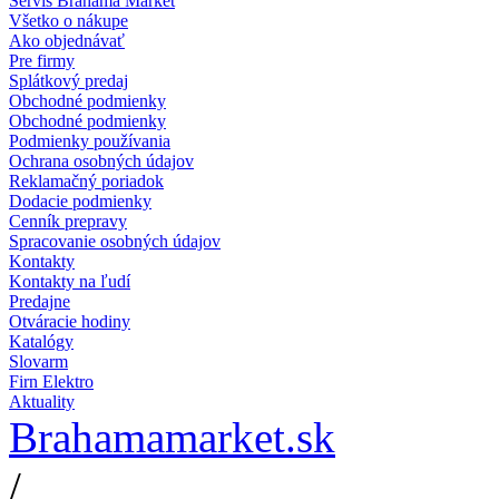
Servis Brahama Market
Všetko o nákupe
Ako objednávať
Pre firmy
Splátkový predaj
Obchodné podmienky
Obchodné podmienky
Podmienky používania
Ochrana osobných údajov
Reklamačný poriadok
Dodacie podmienky
Cenník prepravy
Spracovanie osobných údajov
Kontakty
Kontakty na ľudí
Predajne
Otváracie hodiny
Katalógy
Slovarm
Firn Elektro
Aktuality
Brahamamarket.sk
/