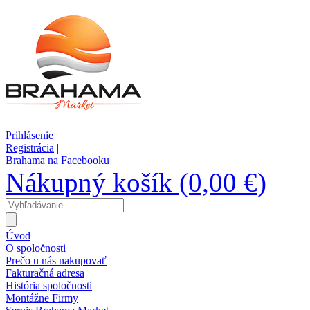
Prihlásenie
Registrácia
|
Brahama na Facebooku
|
Nákupný košík (0,00 €)
Úvod
O spoločnosti
Prečo u nás nakupovať
Fakturačná adresa
História spoločnosti
Montážne Firmy