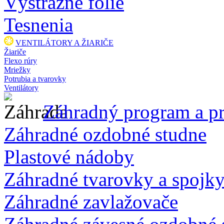
Výstražné fólie
Tesnenia
VENTILÁTORY A ŽIARIČE
Žiariče
Flexo rúry
Mriežky
Potrubia a tvarovky
Ventilátory
Záhradný program a pr
Záhradné ozdobné studne
Plastové nádoby
Záhradné tvarovky a spojk
Záhradné zavlažovače