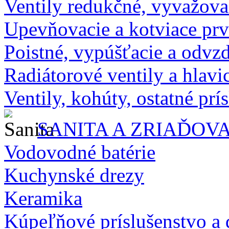
Ventily redukčné, vyvažova
Upevňovacie a kotviace pr
Poistné, vypúšťacie a odvz
Radiátorové ventily a hlavi
Ventily, kohúty, ostatné prí
SANITA A ZRIAĎOV
Vodovodné batérie
Kuchynské drezy
Keramika
Kúpeľňové príslušenstvo a