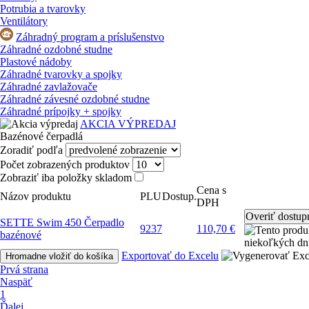
Potrubia a tvarovky
Ventilátory
Záhradný program a príslušenstvo
Záhradné ozdobné studne
Plastové nádoby
Záhradné tvarovky a spojky
Záhradné zavlažovače
Záhradné závesné ozdobné studne
Záhradné prípojky + spojky
AKCIA VÝPREDAJ
Bazénové čerpadlá
Zoradiť podľa
Počet zobrazených produktov
Zobraziť iba položky skladom
Cena s
Názov produktu
PLU
Dostup.
DPH
SETTE Swim 450 Čerpadlo
9237
110,70 €
bazénové
Exportovať do Excelu
Hromadne vložiť do košíka
Prvá strana
Naspäť
1
Ďalej