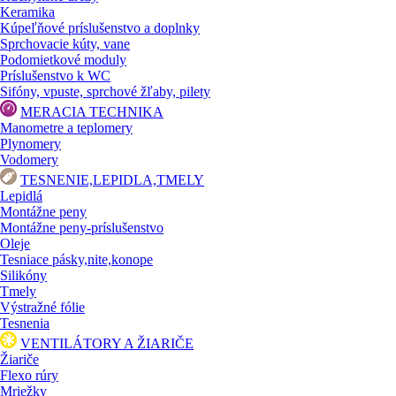
Keramika
Kúpeľňové príslušenstvo a doplnky
Sprchovacie kúty, vane
Podomietkové moduly
Príslušenstvo k WC
Sifóny, vpuste, sprchové žľaby, pilety
MERACIA TECHNIKA
Manometre a teplomery
Plynomery
Vodomery
TESNENIE,LEPIDLA,TMELY
Lepidlá
Montážne peny
Montážne peny-príslušenstvo
Oleje
Tesniace pásky,nite,konope
Silikóny
Tmely
Výstražné fólie
Tesnenia
VENTILÁTORY A ŽIARIČE
Žiariče
Flexo rúry
Mriežky