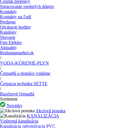
Cenník prepravy
Spracovanie osobných údajov
Kontakty
Kontakty na ľudí
Predajne
Otváracie hodiny
Katalógy
Slovarm
Firn Elektro
Aktuality
Brahamamarket.sk
/
VODA-KÚRENIE-PLYN
/
Čerpadlá a domáce vodárne
/
Čerpacia technika SETTE
/
Bazénové čerpadlá
Sortiment
Novinky
Akciová ponuka
KANALIZÁCIA
Vnútorná kanalizácia
Kanalizácia odvetrávacia PVC