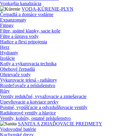
Vonkajšia kanalizácia
VODA-KÚRENIE-PLYN
Čerpadlá a domáce vodárne
Expanzomaty
Fitingy
Filtre, spätné klapky, sacie koše
Filtre a úprava vody
Hadice a flexi pripojenia
Herz
Hydranty
Izolácie
Kotly a vykurovacia technika
Obehové čerpadlá
Ohrievače vody
Vykurovacie telesá - radiátory
Rozdeľovače a príslušenstvo
Rúry
Ventily redukčné, vyvažovacie a zmiešavacie
Upevňovacie a kotviace prvky
Poistné, vypúšťacie a odvzdušňovacie ventily
Radiátorové ventily a hlavice
Ventily, kohúty, ostatné príslušenstvo
SANITA A ZRIAĎOVACIE PREDMETY
Vodovodné batérie
Kuchynské drezy