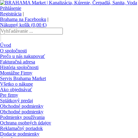
Prihlásenie
Registrácia
|
Brahama na Facebooku
|
Nákupný košík (0,00 €)
Úvod
O spoločnosti
Prečo u nás nakupovať
Fakturačná adresa
História spoločnosti
Montážne Firmy
Servis Brahama Market
Všetko o nákupe
Ako objednávať
Pre firmy
Splátkový predaj
Obchodné podmienky
Obchodné podmienky
Podmienky používania
Ochrana osobných údajov
Reklamačný poriadok
Dodacie podmienky