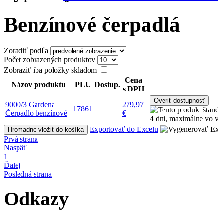
Benzínové čerpadlá
Zoradiť podľa
Počet zobrazených produktov
Zobraziť iba položky skladom
Cena
Názov produktu
PLU
Dostup.
s DPH
9000/3 Gardena
279,97
17861
Čerpadlo benzínové
€
Exportovať do Excelu
Hromadne vložiť do košíka
Prvá strana
Naspäť
1
Ďalej
Posledná strana
Odkazy