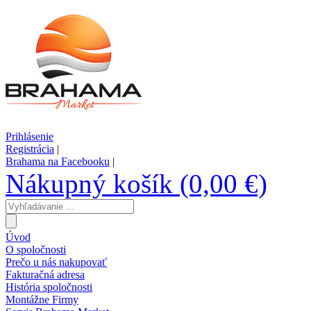
Prihlásenie
Registrácia
|
Brahama na Facebooku
|
Nákupný košík (0,00 €)
Úvod
O spoločnosti
Prečo u nás nakupovať
Fakturačná adresa
História spoločnosti
Montážne Firmy