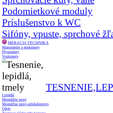
Podomietkové moduly
Príslušenstvo k WC
Sifóny, vpuste, sprchové žľa
MERACIA TECHNIKA
Manometre a teplomery
Plynomery
Vodomery
TESNENIE,LE
Lepidlá
Montážne peny
Montážne peny-príslušenstvo
Oleje