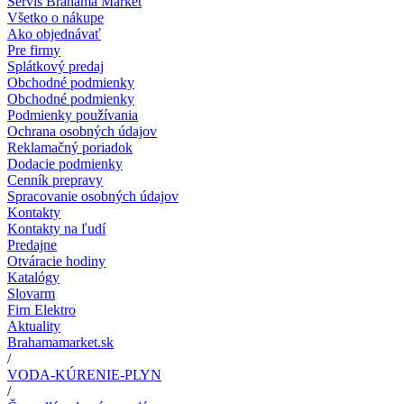
Servis Brahama Market
Všetko o nákupe
Ako objednávať
Pre firmy
Splátkový predaj
Obchodné podmienky
Obchodné podmienky
Podmienky používania
Ochrana osobných údajov
Reklamačný poriadok
Dodacie podmienky
Cenník prepravy
Spracovanie osobných údajov
Kontakty
Kontakty na ľudí
Predajne
Otváracie hodiny
Katalógy
Slovarm
Firn Elektro
Aktuality
Brahamamarket.sk
/
VODA-KÚRENIE-PLYN
/