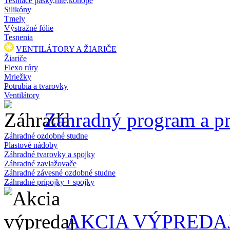
Tesniace pásky,nite,konope
Silikóny
Tmely
Výstražné fólie
Tesnenia
VENTILÁTORY A ŽIARIČE
Žiariče
Flexo rúry
Mriežky
Potrubia a tvarovky
Ventilátory
Záhradný program a pr
Záhradné ozdobné studne
Plastové nádoby
Záhradné tvarovky a spojky
Záhradné zavlažovače
Záhradné závesné ozdobné studne
Záhradné prípojky + spojky
AKCIA VÝPREDA