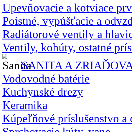
Upevňovacie a kotviace pr
Poistné, vypúšťacie a odvz
Radiátorové ventily a hlavi
Ventily, kohúty, ostatné prí
SANITA A ZRIAĎOV
Vodovodné batérie
Kuchynské drezy
Keramika
Kúpeľňové príslušenstvo a
Sprchovacie kúty, vane