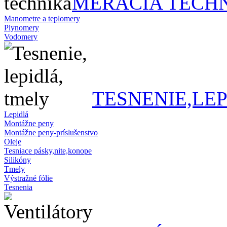
MERACIA TECH
Manometre a teplomery
Plynomery
Vodomery
TESNENIE,LE
Lepidlá
Montážne peny
Montážne peny-príslušenstvo
Oleje
Tesniace pásky,nite,konope
Silikóny
Tmely
Výstražné fólie
Tesnenia