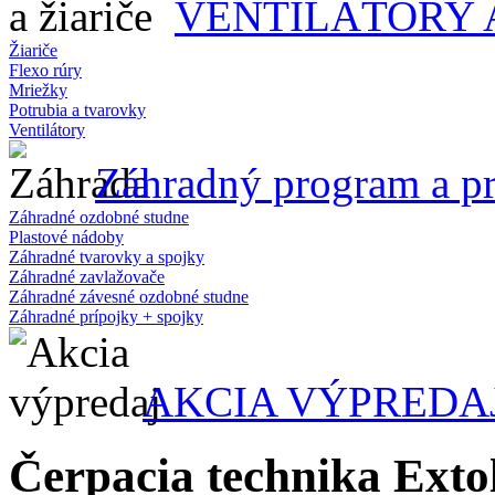
VENTILÁTORY 
Žiariče
Flexo rúry
Mriežky
Potrubia a tvarovky
Ventilátory
Záhradný program a pr
Záhradné ozdobné studne
Plastové nádoby
Záhradné tvarovky a spojky
Záhradné zavlažovače
Záhradné závesné ozdobné studne
Záhradné prípojky + spojky
AKCIA VÝPREDA
Čerpacia technika Exto