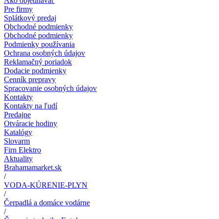
Ako objednávať
Pre firmy
Splátkový predaj
Obchodné podmienky
Obchodné podmienky
Podmienky používania
Ochrana osobných údajov
Reklamačný poriadok
Dodacie podmienky
Cenník prepravy
Spracovanie osobných údajov
Kontakty
Kontakty na ľudí
Predajne
Otváracie hodiny
Katalógy
Slovarm
Firn Elektro
Aktuality
Brahamamarket.sk
/
VODA-KÚRENIE-PLYN
/
Čerpadlá a domáce vodárne
/