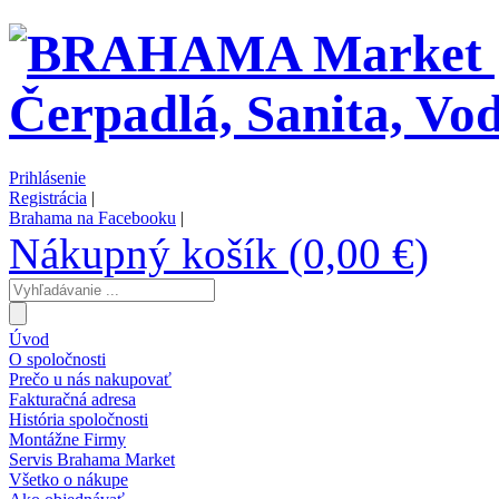
Prihlásenie
Registrácia
|
Brahama na Facebooku
|
Nákupný košík (0,00 €)
Úvod
O spoločnosti
Prečo u nás nakupovať
Fakturačná adresa
História spoločnosti
Montážne Firmy
Servis Brahama Market
Všetko o nákupe