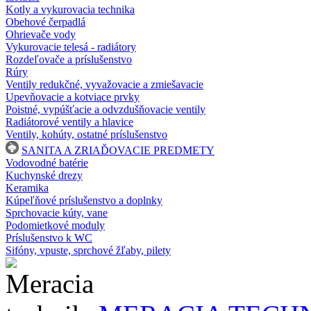
Kotly a vykurovacia technika
Obehové čerpadlá
Ohrievače vody
Vykurovacie telesá - radiátory
Rozdeľovače a príslušenstvo
Rúry
Ventily redukčné, vyvažovacie a zmiešavacie
Upevňovacie a kotviace prvky
Poistné, vypúšťacie a odvzdušňovacie ventily
Radiátorové ventily a hlavice
Ventily, kohúty, ostatné príslušenstvo
SANITA A ZRIAĎOVACIE PREDMETY
Vodovodné batérie
Kuchynské drezy
Keramika
Kúpeľňové príslušenstvo a doplnky
Sprchovacie kúty, vane
Podomietkové moduly
Príslušenstvo k WC
Sifóny, vpuste, sprchové žľaby, pilety