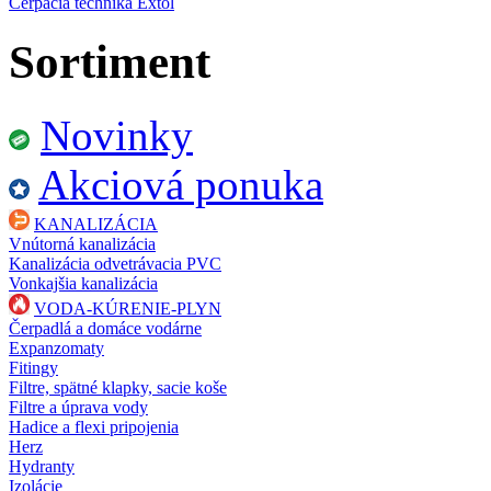
Čerpacia technika Extol
Sortiment
Novinky
Akciová ponuka
KANALIZÁCIA
Vnútorná kanalizácia
Kanalizácia odvetrávacia PVC
Vonkajšia kanalizácia
VODA-KÚRENIE-PLYN
Čerpadlá a domáce vodárne
Expanzomaty
Fitingy
Filtre, spätné klapky, sacie koše
Filtre a úprava vody
Hadice a flexi pripojenia
Herz
Hydranty
Izolácie