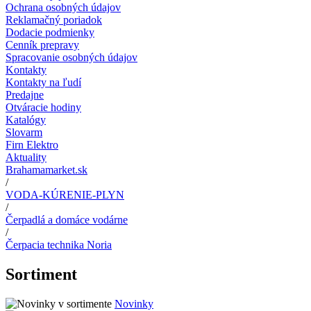
Ochrana osobných údajov
Reklamačný poriadok
Dodacie podmienky
Cenník prepravy
Spracovanie osobných údajov
Kontakty
Kontakty na ľudí
Predajne
Otváracie hodiny
Katalógy
Slovarm
Firn Elektro
Aktuality
Brahamamarket.sk
/
VODA-KÚRENIE-PLYN
/
Čerpadlá a domáce vodárne
/
Čerpacia technika Noria
Sortiment
Novinky