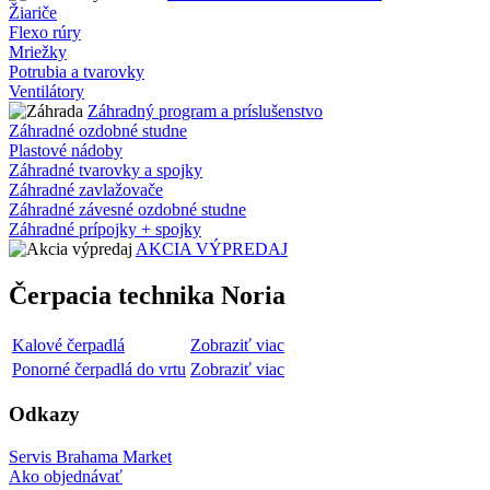
Žiariče
Flexo rúry
Mriežky
Potrubia a tvarovky
Ventilátory
Záhradný program a príslušenstvo
Záhradné ozdobné studne
Plastové nádoby
Záhradné tvarovky a spojky
Záhradné zavlažovače
Záhradné závesné ozdobné studne
Záhradné prípojky + spojky
AKCIA VÝPREDAJ
Čerpacia technika Noria
Kalové čerpadlá
Zobraziť viac
Ponorné čerpadlá do vrtu
Zobraziť viac
Odkazy
Servis Brahama Market
Ako objednávať