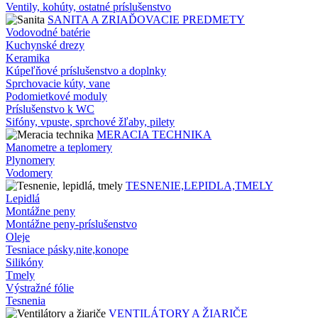
Ventily, kohúty, ostatné príslušenstvo
SANITA A ZRIAĎOVACIE PREDMETY
Vodovodné batérie
Kuchynské drezy
Keramika
Kúpeľňové príslušenstvo a doplnky
Sprchovacie kúty, vane
Podomietkové moduly
Príslušenstvo k WC
Sifóny, vpuste, sprchové žľaby, pilety
MERACIA TECHNIKA
Manometre a teplomery
Plynomery
Vodomery
TESNENIE,LEPIDLA,TMELY
Lepidlá
Montážne peny
Montážne peny-príslušenstvo
Oleje
Tesniace pásky,nite,konope
Silikóny
Tmely
Výstražné fólie
Tesnenia
VENTILÁTORY A ŽIARIČE