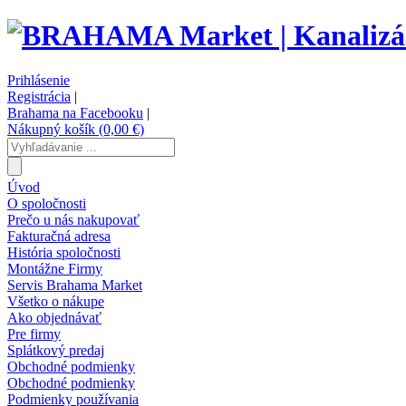
Prihlásenie
Registrácia
|
Brahama na Facebooku
|
Nákupný košík (0,00 €)
Úvod
O spoločnosti
Prečo u nás nakupovať
Fakturačná adresa
História spoločnosti
Montážne Firmy
Servis Brahama Market
Všetko o nákupe
Ako objednávať
Pre firmy
Splátkový predaj
Obchodné podmienky
Obchodné podmienky
Podmienky používania