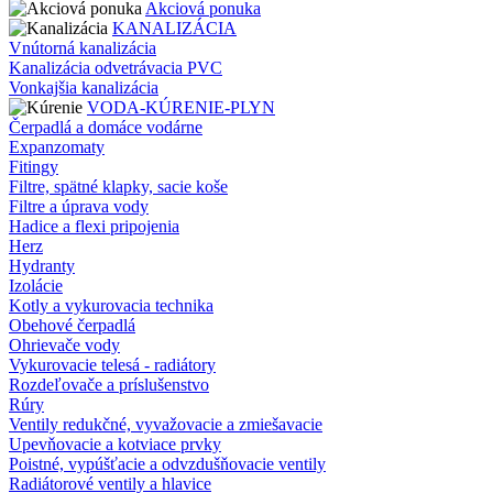
Akciová ponuka
KANALIZÁCIA
Vnútorná kanalizácia
Kanalizácia odvetrávacia PVC
Vonkajšia kanalizácia
VODA-KÚRENIE-PLYN
Čerpadlá a domáce vodárne
Expanzomaty
Fitingy
Filtre, spätné klapky, sacie koše
Filtre a úprava vody
Hadice a flexi pripojenia
Herz
Hydranty
Izolácie
Kotly a vykurovacia technika
Obehové čerpadlá
Ohrievače vody
Vykurovacie telesá - radiátory
Rozdeľovače a príslušenstvo
Rúry
Ventily redukčné, vyvažovacie a zmiešavacie
Upevňovacie a kotviace prvky
Poistné, vypúšťacie a odvzdušňovacie ventily
Radiátorové ventily a hlavice