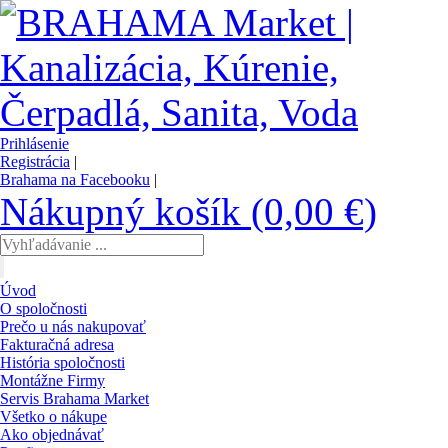
Prihlásenie
Registrácia
|
Brahama na Facebooku
|
Nákupný košík (0,00 €)
Úvod
O spoločnosti
Prečo u nás nakupovať
Fakturačná adresa
História spoločnosti
Montážne Firmy
Servis Brahama Market
Všetko o nákupe
Ako objednávať