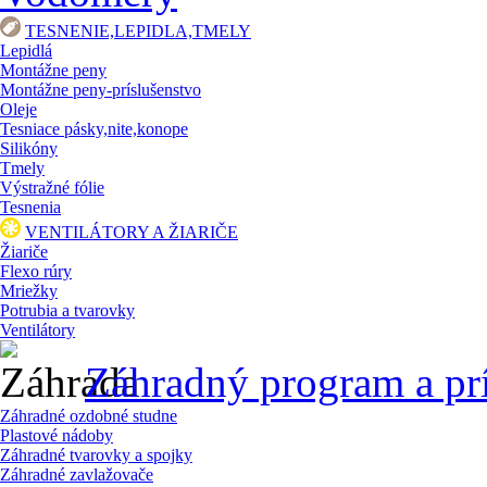
TESNENIE,LEPIDLA,TMELY
Lepidlá
Montážne peny
Montážne peny-príslušenstvo
Oleje
Tesniace pásky,nite,konope
Silikóny
Tmely
Výstražné fólie
Tesnenia
VENTILÁTORY A ŽIARIČE
Žiariče
Flexo rúry
Mriežky
Potrubia a tvarovky
Ventilátory
Záhradný program a pr
Záhradné ozdobné studne
Plastové nádoby
Záhradné tvarovky a spojky
Záhradné zavlažovače