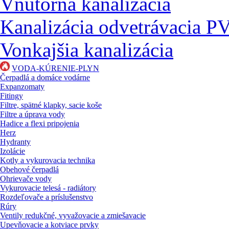
Vnútorná kanalizácia
Kanalizácia odvetrávacia P
Vonkajšia kanalizácia
VODA-KÚRENIE-PLYN
Čerpadlá a domáce vodárne
Expanzomaty
Fitingy
Filtre, spätné klapky, sacie koše
Filtre a úprava vody
Hadice a flexi pripojenia
Herz
Hydranty
Izolácie
Kotly a vykurovacia technika
Obehové čerpadlá
Ohrievače vody
Vykurovacie telesá - radiátory
Rozdeľovače a príslušenstvo
Rúry
Ventily redukčné, vyvažovacie a zmiešavacie
Upevňovacie a kotviace prvky