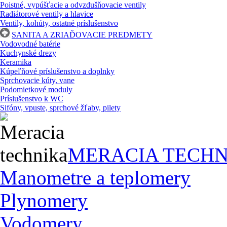
Poistné, vypúšťacie a odvzdušňovacie ventily
Radiátorové ventily a hlavice
Ventily, kohúty, ostatné príslušenstvo
SANITA A ZRIAĎOVACIE PREDMETY
Vodovodné batérie
Kuchynské drezy
Keramika
Kúpeľňové príslušenstvo a doplnky
Sprchovacie kúty, vane
Podomietkové moduly
Príslušenstvo k WC
Sifóny, vpuste, sprchové žľaby, pilety
MERACIA TECHN
Manometre a teplomery
Plynomery
Vodomery