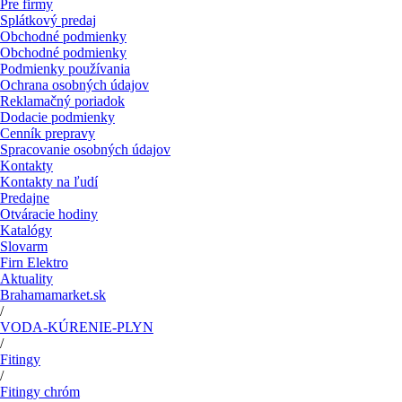
Pre firmy
Splátkový predaj
Obchodné podmienky
Obchodné podmienky
Podmienky používania
Ochrana osobných údajov
Reklamačný poriadok
Dodacie podmienky
Cenník prepravy
Spracovanie osobných údajov
Kontakty
Kontakty na ľudí
Predajne
Otváracie hodiny
Katalógy
Slovarm
Firn Elektro
Aktuality
Brahamamarket.sk
/
VODA-KÚRENIE-PLYN
/
Fitingy
/
Fitingy chróm