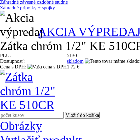
Záhradné závesné ozdobné studne
Záhradné prípojky + spojky
AKCIA VÝPREDA
Zátka chróm 1/2" KE 510C
PLU:
5130
Dostupnosť:
skladom
Cena s DPH:
1,72 €
Obrázky
Vytlačiť produkt