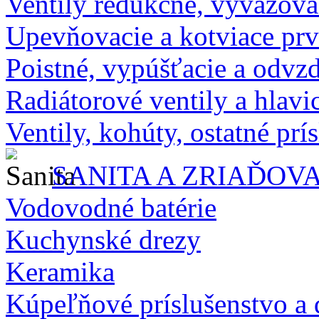
Ventily redukčné, vyvažova
Upevňovacie a kotviace pr
Poistné, vypúšťacie a odvz
Radiátorové ventily a hlavi
Ventily, kohúty, ostatné prí
SANITA A ZRIAĎOV
Vodovodné batérie
Kuchynské drezy
Keramika
Kúpeľňové príslušenstvo a