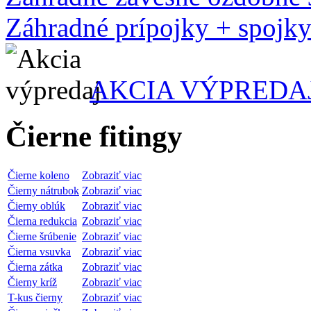
Záhradné prípojky + spojk
AKCIA VÝPREDA
Čierne fitingy
Čierne koleno
Zobraziť viac
Čierny nátrubok
Zobraziť viac
Čierny oblúk
Zobraziť viac
Čierna redukcia
Zobraziť viac
Čierne šrúbenie
Zobraziť viac
Čierna vsuvka
Zobraziť viac
Čierna zátka
Zobraziť viac
Čierny kríž
Zobraziť viac
T-kus čierny
Zobraziť viac