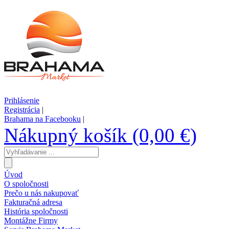
Prihlásenie
Registrácia
|
Brahama na Facebooku
|
Nákupný košík (0,00 €)
Úvod
O spoločnosti
Prečo u nás nakupovať
Fakturačná adresa
História spoločnosti
Montážne Firmy