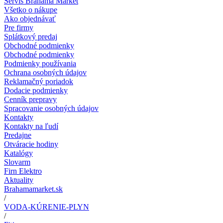
Servis Brahama Market
Všetko o nákupe
Ako objednávať
Pre firmy
Splátkový predaj
Obchodné podmienky
Obchodné podmienky
Podmienky používania
Ochrana osobných údajov
Reklamačný poriadok
Dodacie podmienky
Cenník prepravy
Spracovanie osobných údajov
Kontakty
Kontakty na ľudí
Predajne
Otváracie hodiny
Katalógy
Slovarm
Firn Elektro
Aktuality
Brahamamarket.sk
/
VODA-KÚRENIE-PLYN
/