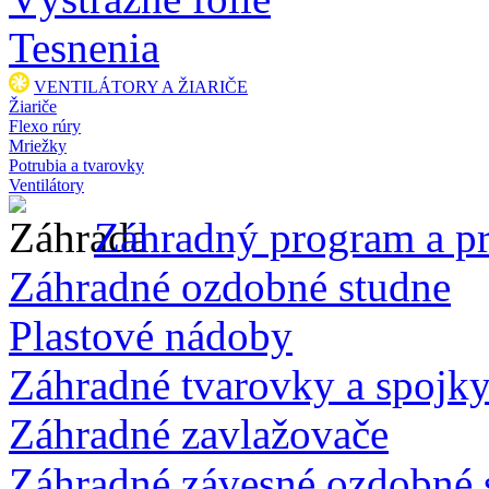
Tesnenia
VENTILÁTORY A ŽIARIČE
Žiariče
Flexo rúry
Mriežky
Potrubia a tvarovky
Ventilátory
Záhradný program a pr
Záhradné ozdobné studne
Plastové nádoby
Záhradné tvarovky a spojk
Záhradné zavlažovače
Záhradné závesné ozdobné 