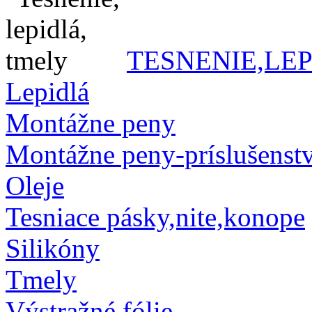
TESNENIE,LE
Lepidlá
Montážne peny
Montážne peny-príslušenst
Oleje
Tesniace pásky,nite,konope
Silikóny
Tmely
Výstražné fólie