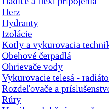
Hadice a flexi pripojenia
Herz
Hydranty
Izolácie
Kotly a vykurovacia techni
Obehové čerpadlá
Ohrievače vody
Vykurovacie telesá - radiát
Rozdeľovače a príslušenstv
Rúry