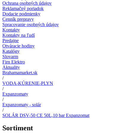
Ochrana osobných údajov
Reklamačný poriadok
Dodacie podmienky
Cenník prepravy
Spracovanie osobných údajov
Kontakty
Kontakty na ľudí
Predajne
Otváracie hodiny
Katalógy
Slovarm
Firn Elektro
Aktuality
Brahamamarket.sk
/
VODA-KÚRENIE-PLYN
/
Expanzomaty
/
Expanzomaty - solár
/
SOLÁR DSV-50 CE 50L,10 bar Expanzomat
Sortiment