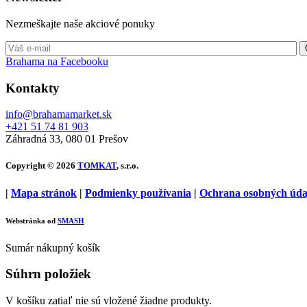
Nezmeškajte naše akciové ponuky
Brahama na Facebooku
Kontakty
info@brahamamarket.sk
+421 51 74 81 903
Záhradná 33, 080 01 Prešov
Copyright © 2026
TOMKAT
, s.r.o.
|
Mapa stránok
|
Podmienky používania
|
Ochrana osobných úda
Webstránka od
SMASH
Sumár nákupný košík
Súhrn položiek
V košíku zatiaľ nie sú vložené žiadne produkty.