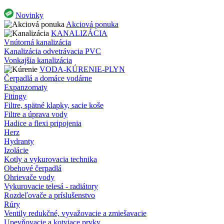
Novinky
Akciová ponuka
KANALIZÁCIA
Vnútorná kanalizácia
Kanalizácia odvetrávacia PVC
Vonkajšia kanalizácia
VODA-KÚRENIE-PLYN
Čerpadlá a domáce vodárne
Expanzomaty
Fitingy
Filtre, spätné klapky, sacie koše
Filtre a úprava vody
Hadice a flexi pripojenia
Herz
Hydranty
Izolácie
Kotly a vykurovacia technika
Obehové čerpadlá
Ohrievače vody
Vykurovacie telesá - radiátory
Rozdeľovače a príslušenstvo
Rúry
Ventily redukčné, vyvažovacie a zmiešavacie
Upevňovacie a kotviace prvky