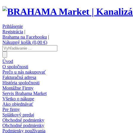
Prihlásenie
Registrácia
|
Brahama na Facebooku
|
Nákupný košík (0,00 €)
Úvod
O spoločnosti
Prečo u nás nakupovať
Fakturačná adresa
História spoločnosti
Montážne Firmy
Servis Brahama Market
Všetko o nákupe
Ako objednávať
Pre firmy
Splátkový predaj
Obchodné podmienky
Obchodné podmienky
Podmienky používania