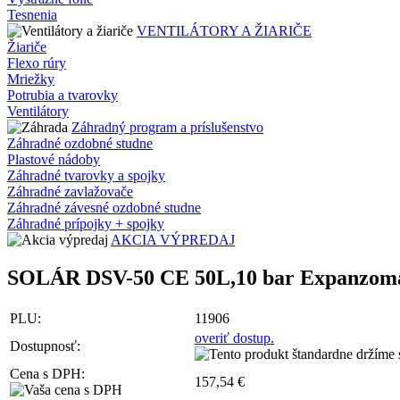
Tesnenia
VENTILÁTORY A ŽIARIČE
Žiariče
Flexo rúry
Mriežky
Potrubia a tvarovky
Ventilátory
Záhradný program a príslušenstvo
Záhradné ozdobné studne
Plastové nádoby
Záhradné tvarovky a spojky
Záhradné zavlažovače
Záhradné závesné ozdobné studne
Záhradné prípojky + spojky
AKCIA VÝPREDAJ
SOLÁR DSV-50 CE 50L,10 bar Expanzom
PLU:
11906
overiť dostup.
Dostupnosť:
Cena s DPH:
157,54 €