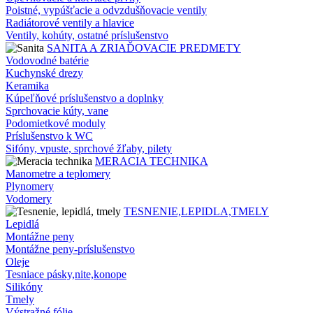
Poistné, vypúšťacie a odvzdušňovacie ventily
Radiátorové ventily a hlavice
Ventily, kohúty, ostatné príslušenstvo
SANITA A ZRIAĎOVACIE PREDMETY
Vodovodné batérie
Kuchynské drezy
Keramika
Kúpeľňové príslušenstvo a doplnky
Sprchovacie kúty, vane
Podomietkové moduly
Príslušenstvo k WC
Sifóny, vpuste, sprchové žľaby, pilety
MERACIA TECHNIKA
Manometre a teplomery
Plynomery
Vodomery
TESNENIE,LEPIDLA,TMELY
Lepidlá
Montážne peny
Montážne peny-príslušenstvo
Oleje
Tesniace pásky,nite,konope
Silikóny
Tmely
Výstražné fólie