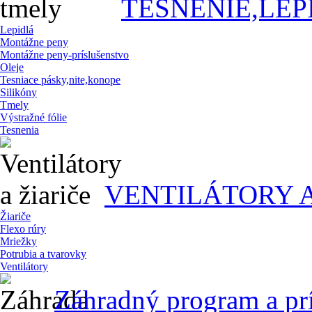
TESNENIE,LEP
Lepidlá
Montážne peny
Montážne peny-príslušenstvo
Oleje
Tesniace pásky,nite,konope
Silikóny
Tmely
Výstražné fólie
Tesnenia
VENTILÁTORY A
Žiariče
Flexo rúry
Mriežky
Potrubia a tvarovky
Ventilátory
Záhradný program a pr