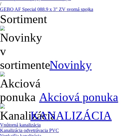
/
GEBO AF Special 088.9 x 3" ZV svorná spojka
Sortiment
Novinky
Akciová ponuka
KANALIZÁCIA
Vnútorná kanalizácia
Kanalizácia odvetrávacia PVC
Vonkajšia kanalizácia