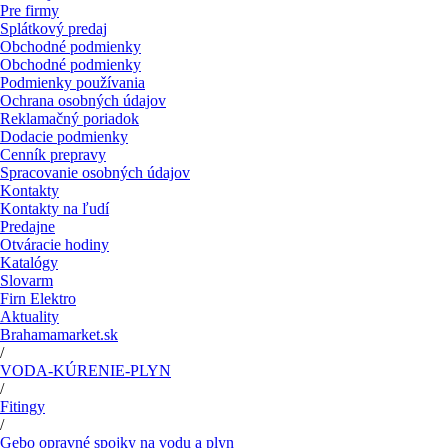
Pre firmy
Splátkový predaj
Obchodné podmienky
Obchodné podmienky
Podmienky používania
Ochrana osobných údajov
Reklamačný poriadok
Dodacie podmienky
Cenník prepravy
Spracovanie osobných údajov
Kontakty
Kontakty na ľudí
Predajne
Otváracie hodiny
Katalógy
Slovarm
Firn Elektro
Aktuality
Brahamamarket.sk
/
VODA-KÚRENIE-PLYN
/
Fitingy
/
Gebo opravné spojky na vodu a plyn