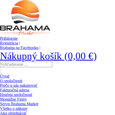
Prihlásenie
Registrácia
|
Brahama na Facebooku
|
Nákupný košík (0,00 €)
Úvod
O spoločnosti
Prečo u nás nakupovať
Fakturačná adresa
História spoločnosti
Montážne Firmy
Servis Brahama Market
Všetko o nákupe
Ako objednávať