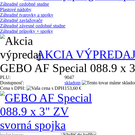
Záhradné ozdobné studne
Plastové nádoby
Záhradné tvarovky a spojky
Záhradné zavlažovače
Záhradné závesné ozdobné studne
Záhradné prípojky + spojky
AKCIA VÝPREDA
GEBO AF Special 088.9 x 3
PLU:
9047
Dostupnosť:
skladom
Cena s DPH:
153,60 €