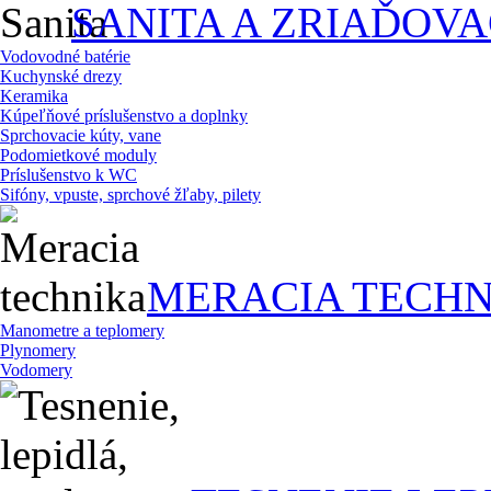
SANITA A ZRIAĎOV
Vodovodné batérie
Kuchynské drezy
Keramika
Kúpeľňové príslušenstvo a doplnky
Sprchovacie kúty, vane
Podomietkové moduly
Príslušenstvo k WC
Sifóny, vpuste, sprchové žľaby, pilety
MERACIA TECHN
Manometre a teplomery
Plynomery
Vodomery