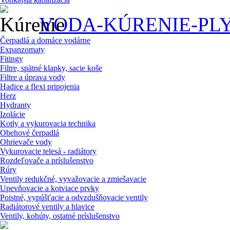
VODA-KÚRENIE-PL
Čerpadlá a domáce vodárne
Expanzomaty
Fitingy
Filtre, spätné klapky, sacie koše
Filtre a úprava vody
Hadice a flexi pripojenia
Herz
Hydranty
Izolácie
Kotly a vykurovacia technika
Obehové čerpadlá
Ohrievače vody
Vykurovacie telesá - radiátory
Rozdeľovače a príslušenstvo
Rúry
Ventily redukčné, vyvažovacie a zmiešavacie
Upevňovacie a kotviace prvky
Poistné, vypúšťacie a odvzdušňovacie ventily
Radiátorové ventily a hlavice
Ventily, kohúty, ostatné príslušenstvo