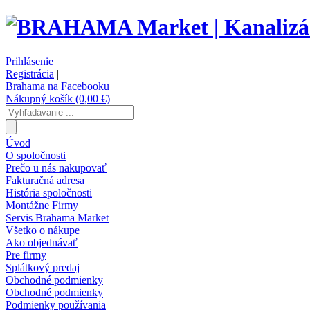
Prihlásenie
Registrácia
|
Brahama na Facebooku
|
Nákupný košík (0,00 €)
Úvod
O spoločnosti
Prečo u nás nakupovať
Fakturačná adresa
História spoločnosti
Montážne Firmy
Servis Brahama Market
Všetko o nákupe
Ako objednávať
Pre firmy
Splátkový predaj
Obchodné podmienky
Obchodné podmienky
Podmienky používania