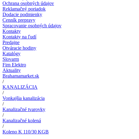
Ochrana osobných údajov
Reklamačný poriadok
Dodacie podmienky
Cenník prepravy
Spracovanie osobných údajov
Kontakty
Kontakty na ľudí
Predajne
Otváracie hodiny
Katalógy
Slovarm
Firn Elektro
Aktuality
Brahamamarket.sk
/
KANALIZÁCIA
/
Vonkajšia kanalizácia
/
Kanalizačné tvarovky
/
Kanalizačné kolená
/
Koleno K 110/30 KGB