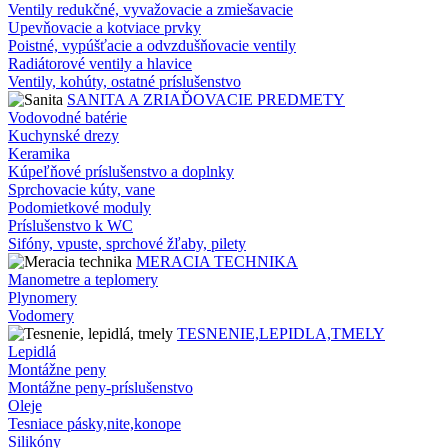
Ventily redukčné, vyvažovacie a zmiešavacie
Upevňovacie a kotviace prvky
Poistné, vypúšťacie a odvzdušňovacie ventily
Radiátorové ventily a hlavice
Ventily, kohúty, ostatné príslušenstvo
SANITA A ZRIAĎOVACIE PREDMETY
Vodovodné batérie
Kuchynské drezy
Keramika
Kúpeľňové príslušenstvo a doplnky
Sprchovacie kúty, vane
Podomietkové moduly
Príslušenstvo k WC
Sifóny, vpuste, sprchové žľaby, pilety
MERACIA TECHNIKA
Manometre a teplomery
Plynomery
Vodomery
TESNENIE,LEPIDLA,TMELY
Lepidlá
Montážne peny
Montážne peny-príslušenstvo
Oleje
Tesniace pásky,nite,konope
Silikóny