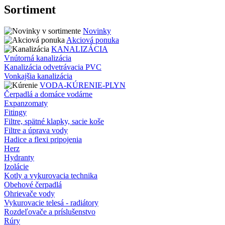
Sortiment
Novinky
Akciová ponuka
KANALIZÁCIA
Vnútorná kanalizácia
Kanalizácia odvetrávacia PVC
Vonkajšia kanalizácia
VODA-KÚRENIE-PLYN
Čerpadlá a domáce vodárne
Expanzomaty
Fitingy
Filtre, spätné klapky, sacie koše
Filtre a úprava vody
Hadice a flexi pripojenia
Herz
Hydranty
Izolácie
Kotly a vykurovacia technika
Obehové čerpadlá
Ohrievače vody
Vykurovacie telesá - radiátory
Rozdeľovače a príslušenstvo
Rúry