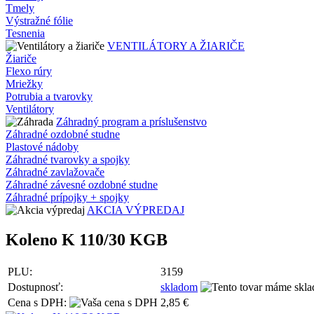
Tmely
Výstražné fólie
Tesnenia
VENTILÁTORY A ŽIARIČE
Žiariče
Flexo rúry
Mriežky
Potrubia a tvarovky
Ventilátory
Záhradný program a príslušenstvo
Záhradné ozdobné studne
Plastové nádoby
Záhradné tvarovky a spojky
Záhradné zavlažovače
Záhradné závesné ozdobné studne
Záhradné prípojky + spojky
AKCIA VÝPREDAJ
Koleno K 110/30 KGB
PLU:
3159
Dostupnosť:
skladom
Cena s DPH:
2,85 €