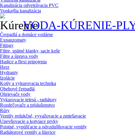
Kanalizácia odvetrávacia PVC
Vonkajšia kanalizácia
VODA-KÚRENIE-PL
Čerpadlá a domáce vodárne
Expanzomaty
Fitingy
Filtre, spätné klapky, sacie koše
Filtre a úprava vody
Hadice a flexi pripojenia
Herz
Hydranty
Izolácie
Kotly a vykurovacia technika
Obehové čerpadlá
Ohrievače vody
Vykurovacie telesá - radiátory
Rozdeľovače a príslušenstvo
Rúry
Ventily redukčné, vyvažovacie a zmiešavacie
Upevňovacie a kotviace prvky
Poistné, vypúšťacie a odvzdušňovacie ventily
Radiátorové ventily a hlavice