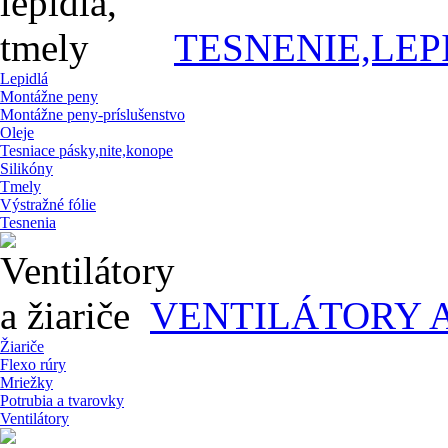
TESNENIE,LEP
Lepidlá
Montážne peny
Montážne peny-príslušenstvo
Oleje
Tesniace pásky,nite,konope
Silikóny
Tmely
Výstražné fólie
Tesnenia
VENTILÁTORY A
Žiariče
Flexo rúry
Mriežky
Potrubia a tvarovky
Ventilátory