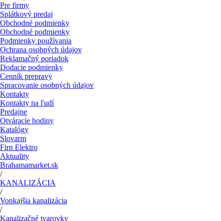
Pre firmy
Splátkový predaj
Obchodné podmienky
Obchodné podmienky
Podmienky používania
Ochrana osobných údajov
Reklamačný poriadok
Dodacie podmienky
Cenník prepravy
Spracovanie osobných údajov
Kontakty
Kontakty na ľudí
Predajne
Otváracie hodiny
Katalógy
Slovarm
Firn Elektro
Aktuality
Brahamamarket.sk
/
KANALIZÁCIA
/
Vonkajšia kanalizácia
/
Kanalizačné tvarovky