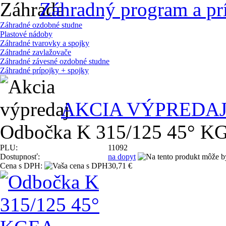
Záhradný program a pr
Záhradné ozdobné studne
Plastové nádoby
Záhradné tvarovky a spojky
Záhradné zavlažovače
Záhradné závesné ozdobné studne
Záhradné prípojky + spojky
AKCIA VÝPREDA
Odbočka K 315/125 45° K
PLU:
11092
Dostupnosť:
na dopyt
Cena s DPH:
30,71 €