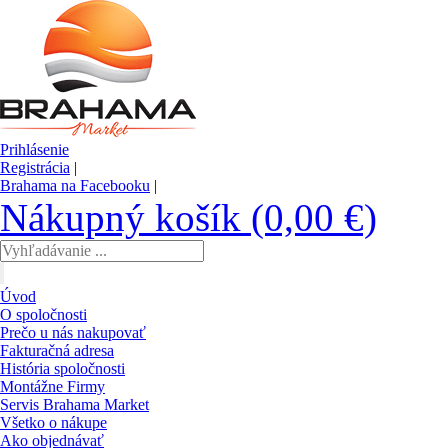
Prihlásenie
Registrácia
|
Brahama na Facebooku
|
Nákupný košík (0,00 €)
Úvod
O spoločnosti
Prečo u nás nakupovať
Fakturačná adresa
História spoločnosti
Montážne Firmy
Servis Brahama Market
Všetko o nákupe
Ako objednávať