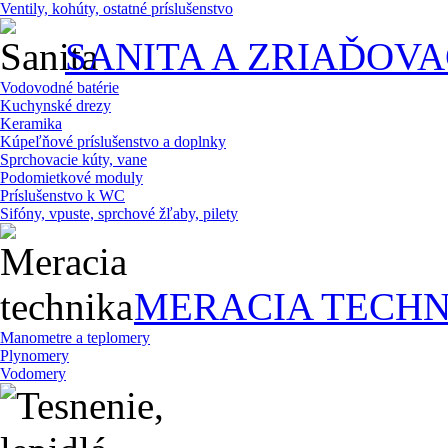
Ventily, kohúty, ostatné príslušenstvo
SANITA A ZRIAĎOV
Vodovodné batérie
Kuchynské drezy
Keramika
Kúpeľňové príslušenstvo a doplnky
Sprchovacie kúty, vane
Podomietkové moduly
Príslušenstvo k WC
Sifóny, vpuste, sprchové žľaby, pilety
MERACIA TECHN
Manometre a teplomery
Plynomery
Vodomery