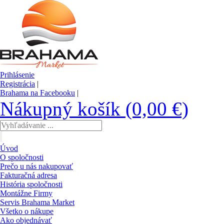
Prihlásenie
Registrácia
|
Brahama na Facebooku
|
Nákupný košík (0,00 €)
Úvod
O spoločnosti
Prečo u nás nakupovať
Fakturačná adresa
História spoločnosti
Montážne Firmy
Servis Brahama Market
Všetko o nákupe
Ako objednávať