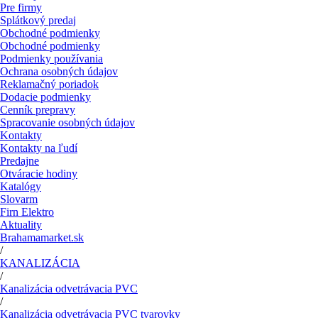
Pre firmy
Splátkový predaj
Obchodné podmienky
Obchodné podmienky
Podmienky používania
Ochrana osobných údajov
Reklamačný poriadok
Dodacie podmienky
Cenník prepravy
Spracovanie osobných údajov
Kontakty
Kontakty na ľudí
Predajne
Otváracie hodiny
Katalógy
Slovarm
Firn Elektro
Aktuality
Brahamamarket.sk
/
KANALIZÁCIA
/
Kanalizácia odvetrávacia PVC
/
Kanalizácia odvetrávacia PVC tvarovky