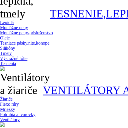
TESNENIE,LEP
Lepidlá
Montážne peny
Montážne peny-príslušenstvo
Oleje
Tesniace pásky,nite,konope
Silikóny
Tmely
Výstražné fólie
Tesnenia
VENTILÁTORY A
Žiariče
Flexo rúry
Mriežky
Potrubia a tvarovky
Ventilátory