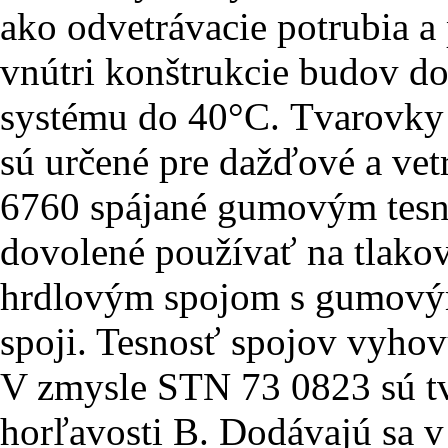
ako odvetrávacie potrubia 
vnútri konštrukcie budov do
systému do 40°C. Tvarovk
sú určené pre dažďové a vet
6760 spájané gumovým tesn
dovolené používať na tlakov
hrdlovým spojom s gumový
spoji. Tesnosť spojov vyho
V zmysle STN 73 0823 sú tv
horľavosti B. Dodávajú sa v