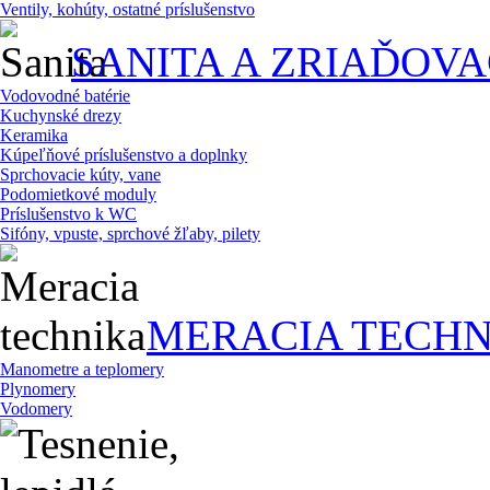
Ventily, kohúty, ostatné príslušenstvo
SANITA A ZRIAĎOV
Vodovodné batérie
Kuchynské drezy
Keramika
Kúpeľňové príslušenstvo a doplnky
Sprchovacie kúty, vane
Podomietkové moduly
Príslušenstvo k WC
Sifóny, vpuste, sprchové žľaby, pilety
MERACIA TECHN
Manometre a teplomery
Plynomery
Vodomery