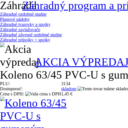
Záhradný program a pr
Záhradné ozdobné studne
Plastové nádoby
Záhradné tvarovky a spojky
Záhradné zavlažovače
Záhradné závesné ozdobné studne
Záhradné prípojky + spojky
AKCIA VÝPREDA
Koleno 63/45 PVC-U s gum
PLU:
3134
Dostupnosť:
skladom
Cena s DPH:
1,45 €