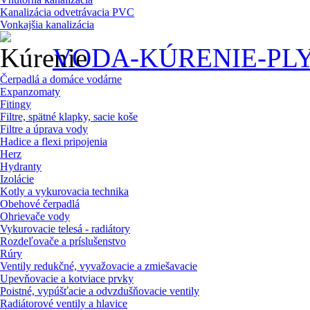
Kanalizácia odvetrávacia PVC
Vonkajšia kanalizácia
VODA-KÚRENIE-PL
Čerpadlá a domáce vodárne
Expanzomaty
Fitingy
Filtre, spätné klapky, sacie koše
Filtre a úprava vody
Hadice a flexi pripojenia
Herz
Hydranty
Izolácie
Kotly a vykurovacia technika
Obehové čerpadlá
Ohrievače vody
Vykurovacie telesá - radiátory
Rozdeľovače a príslušenstvo
Rúry
Ventily redukčné, vyvažovacie a zmiešavacie
Upevňovacie a kotviace prvky
Poistné, vypúšťacie a odvzdušňovacie ventily
Radiátorové ventily a hlavice