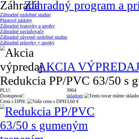
Záhradný program a pr
Záhradné ozdobné studne
Plastové nádoby
Záhradné tvarovky a spojky
Záhradné zavlažovače
Záhradné závesné ozdobné studne
Záhradné prípojky + spojky
AKCIA VÝPREDA
Redukcia PP/PVC 63/50 s 
PLU:
3964
Dostupnosť:
skladom
Cena s DPH:
3,60 €