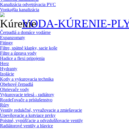
Kanalizácia odvetrávacia PVC
Vonkajšia kanalizácia
VODA-KÚRENIE-PL
Čerpadlá a domáce vodárne
Expanzomaty
Fitingy
Filtre, spätné klapky, sacie koše
Filtre a úprava vody
Hadice a flexi pripojenia
Herz
Hydranty
Izolácie
Kotly a vykurovacia technika
Obehové čerpadlá
Ohrievače vody
Vykurovacie telesá - radiátory
Rozdeľovače a príslušenstvo
Rúry
Ventily redukčné, vyvažovacie a zmiešavacie
Upevňovacie a kotviace prvky
Poistné, vypúšťacie a odvzdušňovacie ventily
Radiátorové ventily a hlavice