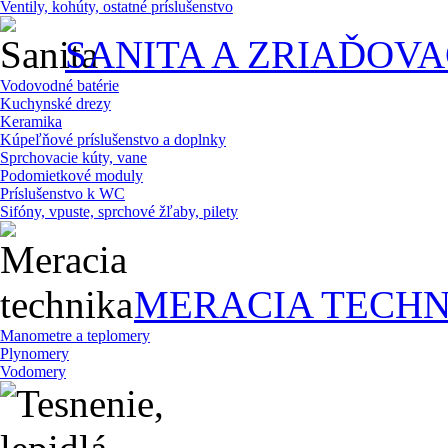
Ventily, kohúty, ostatné príslušenstvo
SANITA A ZRIAĎOV
Vodovodné batérie
Kuchynské drezy
Keramika
Kúpeľňové príslušenstvo a doplnky
Sprchovacie kúty, vane
Podomietkové moduly
Príslušenstvo k WC
Sifóny, vpuste, sprchové žľaby, pilety
MERACIA TECHN
Manometre a teplomery
Plynomery
Vodomery