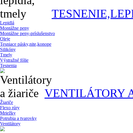
TESNENIE,LEP
Lepidlá
Montážne peny
Montážne peny-príslušenstvo
Oleje
Tesniace pásky,nite,konope
Silikóny
Tmely
Výstražné fólie
Tesnenia
VENTILÁTORY A
Žiariče
Flexo rúry
Mriežky
Potrubia a tvarovky
Ventilátory