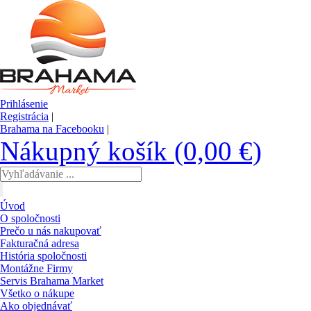
Prihlásenie
Registrácia
|
Brahama na Facebooku
|
Nákupný košík (0,00 €)
Úvod
O spoločnosti
Prečo u nás nakupovať
Fakturačná adresa
História spoločnosti
Montážne Firmy
Servis Brahama Market
Všetko o nákupe
Ako objednávať