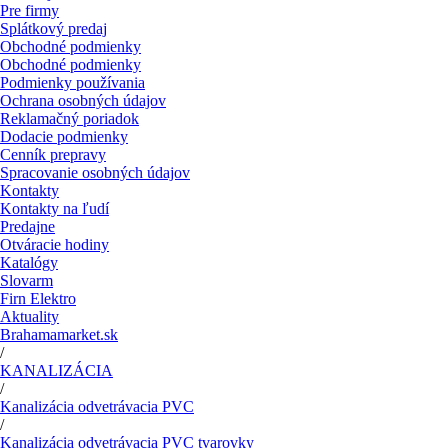
Pre firmy
Splátkový predaj
Obchodné podmienky
Obchodné podmienky
Podmienky používania
Ochrana osobných údajov
Reklamačný poriadok
Dodacie podmienky
Cenník prepravy
Spracovanie osobných údajov
Kontakty
Kontakty na ľudí
Predajne
Otváracie hodiny
Katalógy
Slovarm
Firn Elektro
Aktuality
Brahamamarket.sk
/
KANALIZÁCIA
/
Kanalizácia odvetrávacia PVC
/
Kanalizácia odvetrávacia PVC tvarovky