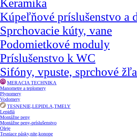
Keramika
Kúpeľňové príslušenstvo a 
Sprchovacie kúty, vane
Podomietkové moduly
Príslušenstvo k WC
Sifóny, vpuste, sprchové žľa
MERACIA TECHNIKA
Manometre a teplomery
Plynomery
Vodomery
TESNENIE,LEPIDLA,TMELY
Lepidlá
Montážne peny
Montážne peny-príslušenstvo
Oleje
Tesniace pásky,nite,konope