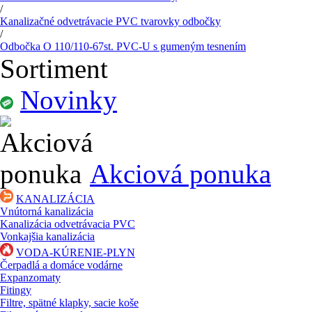
/
Kanalizačné odvetrávacie PVC tvarovky odbočky
/
Odbočka O 110/110-67st. PVC-U s gumeným tesnením
Sortiment
Novinky
Akciová ponuka
KANALIZÁCIA
Vnútorná kanalizácia
Kanalizácia odvetrávacia PVC
Vonkajšia kanalizácia
VODA-KÚRENIE-PLYN
Čerpadlá a domáce vodárne
Expanzomaty
Fitingy
Filtre, spätné klapky, sacie koše