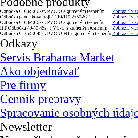
Podobné produkty
Odbočka O 63/50-67st. PVC-U s gumeným tesnením
Zobraziť via
Odbočka panelaková trojitá 110/110/2x50-67°
Zobraziť via
Odbočka O 63/40-67st. PVC-U s gumeným tesnením
Zobraziť via
HT Odbočka 40/40 45st. PVC-U s gumeným tesnením
Zobraziť via
Odbočka O 75/50-45st. PVC-U HT s gumeným tesnením
Zobraziť via
Odkazy
Servis Brahama Market
Ako objednávať
Pre firmy
Cenník prepravy
Spracovanie osobných údaj
Newsletter