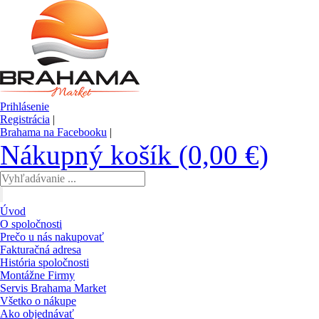
Prihlásenie
Registrácia
|
Brahama na Facebooku
|
Nákupný košík (0,00 €)
Úvod
O spoločnosti
Prečo u nás nakupovať
Fakturačná adresa
História spoločnosti
Montážne Firmy
Servis Brahama Market
Všetko o nákupe
Ako objednávať