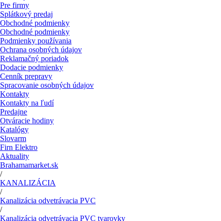
Pre firmy
Splátkový predaj
Obchodné podmienky
Obchodné podmienky
Podmienky používania
Ochrana osobných údajov
Reklamačný poriadok
Dodacie podmienky
Cenník prepravy
Spracovanie osobných údajov
Kontakty
Kontakty na ľudí
Predajne
Otváracie hodiny
Katalógy
Slovarm
Firn Elektro
Aktuality
Brahamamarket.sk
/
KANALIZÁCIA
/
Kanalizácia odvetrávacia PVC
/
Kanalizácia odvetrávacia PVC tvarovky