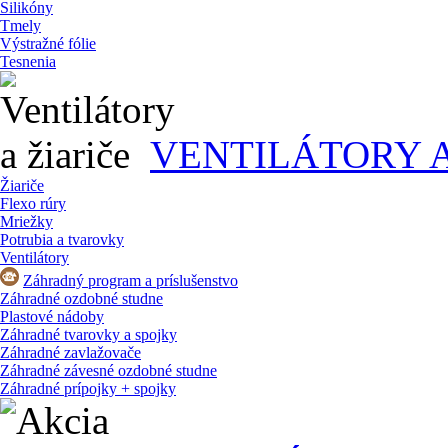
Silikóny
Tmely
Výstražné fólie
Tesnenia
VENTILÁTORY A
Žiariče
Flexo rúry
Mriežky
Potrubia a tvarovky
Ventilátory
Záhradný program a príslušenstvo
Záhradné ozdobné studne
Plastové nádoby
Záhradné tvarovky a spojky
Záhradné zavlažovače
Záhradné závesné ozdobné studne
Záhradné prípojky + spojky