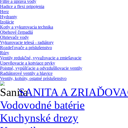
Filtre a úprava vody
Hadice a flexi pripojenia
Herz
Hydranty
Izolácie
Kotly a vykurovacia technika
Obehové čerpadlá
Ohrievače vody
Vykurovacie telesá - radiátory
Rozdeľovače a príslušenstvo
Rúry
Ventily redukčné, vyvažovacie a zmiešavacie
Upevňovacie a kotviace prvky
Poistné, vypúšťacie a odvzdušňovacie ventily
Radiátorové ventily a hlavice
Ventily, kohúty, ostatné príslušenstvo
SANITA A ZRIAĎOV
Vodovodné batérie
Kuchynské drezy