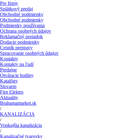
Pre firmy
Splátkový predaj
Obchodné podmienky
Obchodné podmienky
Podmienky používania
Ochrana osobných údajov
Reklamačný poriadok
Dodacie podmienky
Cenník prepravy
Spracovanie osobných údajov
Kontakty
Kontakty na ľudí
Predajne
Otváracie hodiny
Katalógy
Slovarm
Firn Elektro
Aktuality
Brahamamarket.sk
/
KANALIZÁCIA
/
Vonkajšia kanalizácia
/
Kanalizačné tvarovky