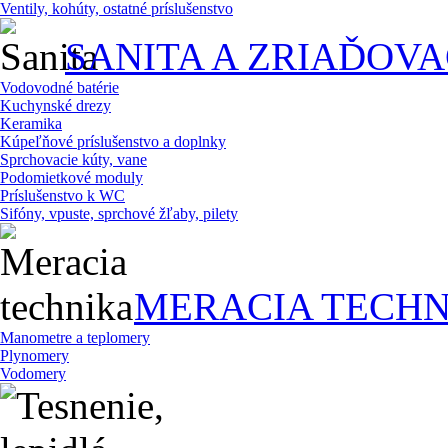
Ventily, kohúty, ostatné príslušenstvo
SANITA A ZRIAĎOV
Vodovodné batérie
Kuchynské drezy
Keramika
Kúpeľňové príslušenstvo a doplnky
Sprchovacie kúty, vane
Podomietkové moduly
Príslušenstvo k WC
Sifóny, vpuste, sprchové žľaby, pilety
MERACIA TECHN
Manometre a teplomery
Plynomery
Vodomery