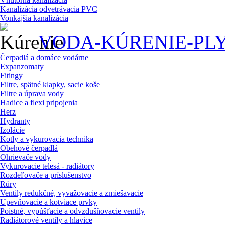
Kanalizácia odvetrávacia PVC
Vonkajšia kanalizácia
VODA-KÚRENIE-PL
Čerpadlá a domáce vodárne
Expanzomaty
Fitingy
Filtre, spätné klapky, sacie koše
Filtre a úprava vody
Hadice a flexi pripojenia
Herz
Hydranty
Izolácie
Kotly a vykurovacia technika
Obehové čerpadlá
Ohrievače vody
Vykurovacie telesá - radiátory
Rozdeľovače a príslušenstvo
Rúry
Ventily redukčné, vyvažovacie a zmiešavacie
Upevňovacie a kotviace prvky
Poistné, vypúšťacie a odvzdušňovacie ventily
Radiátorové ventily a hlavice