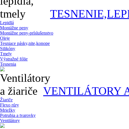
TESNENIE,LEP
Lepidlá
Montážne peny
Montážne peny-príslušenstvo
Oleje
Tesniace pásky,nite,konope
Silikóny
Tmely
Výstražné fólie
Tesnenia
VENTILÁTORY A
Žiariče
Flexo rúry
Mriežky
Potrubia a tvarovky
Ventilátory