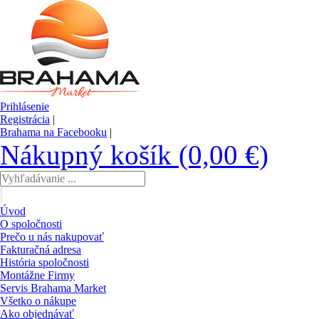
Prihlásenie
Registrácia
|
Brahama na Facebooku
|
Nákupný košík (0,00 €)
Úvod
O spoločnosti
Prečo u nás nakupovať
Fakturačná adresa
História spoločnosti
Montážne Firmy
Servis Brahama Market
Všetko o nákupe
Ako objednávať