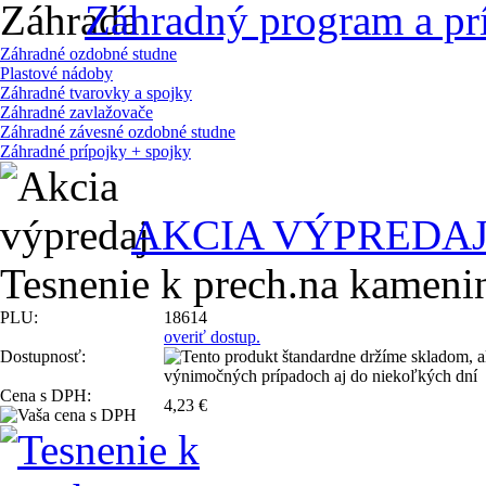
Záhradný program a pr
Záhradné ozdobné studne
Plastové nádoby
Záhradné tvarovky a spojky
Záhradné zavlažovače
Záhradné závesné ozdobné studne
Záhradné prípojky + spojky
AKCIA VÝPREDA
Tesnenie k prech.na kame
PLU:
18614
overiť dostup.
Dostupnosť:
Cena s DPH:
4,23 €