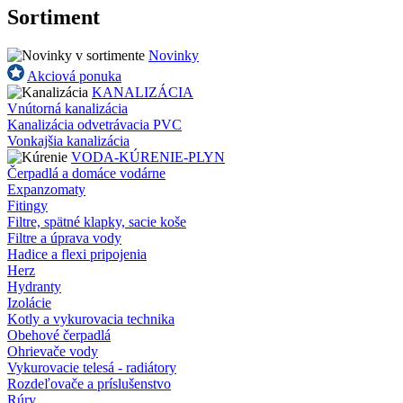
Sortiment
Novinky
Akciová ponuka
KANALIZÁCIA
Vnútorná kanalizácia
Kanalizácia odvetrávacia PVC
Vonkajšia kanalizácia
VODA-KÚRENIE-PLYN
Čerpadlá a domáce vodárne
Expanzomaty
Fitingy
Filtre, spätné klapky, sacie koše
Filtre a úprava vody
Hadice a flexi pripojenia
Herz
Hydranty
Izolácie
Kotly a vykurovacia technika
Obehové čerpadlá
Ohrievače vody
Vykurovacie telesá - radiátory
Rozdeľovače a príslušenstvo
Rúry