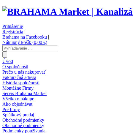
Prihlásenie
Registrácia
|
Brahama na Facebooku
|
Nákupný košík (0,00 €)
Úvod
O spoločnosti
Prečo u nás nakupovať
Fakturačná adresa
História spoločnosti
Montážne Firmy
Servis Brahama Market
Všetko o nákupe
Ako objednávať
Pre firmy
Splátkový predaj
Obchodné podmienky
Obchodné podmienky
Podmienky používania