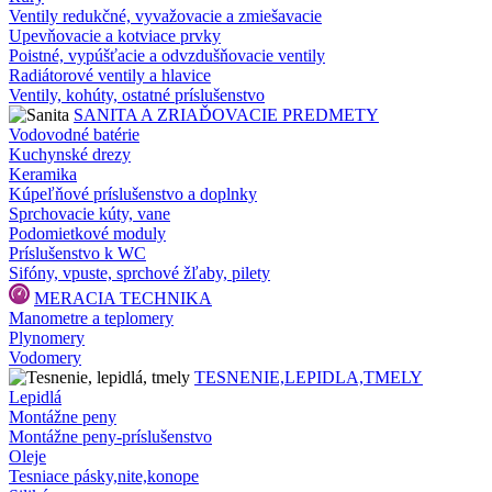
Ventily redukčné, vyvažovacie a zmiešavacie
Upevňovacie a kotviace prvky
Poistné, vypúšťacie a odvzdušňovacie ventily
Radiátorové ventily a hlavice
Ventily, kohúty, ostatné príslušenstvo
SANITA A ZRIAĎOVACIE PREDMETY
Vodovodné batérie
Kuchynské drezy
Keramika
Kúpeľňové príslušenstvo a doplnky
Sprchovacie kúty, vane
Podomietkové moduly
Príslušenstvo k WC
Sifóny, vpuste, sprchové žľaby, pilety
MERACIA TECHNIKA
Manometre a teplomery
Plynomery
Vodomery
TESNENIE,LEPIDLA,TMELY
Lepidlá
Montážne peny
Montážne peny-príslušenstvo
Oleje
Tesniace pásky,nite,konope