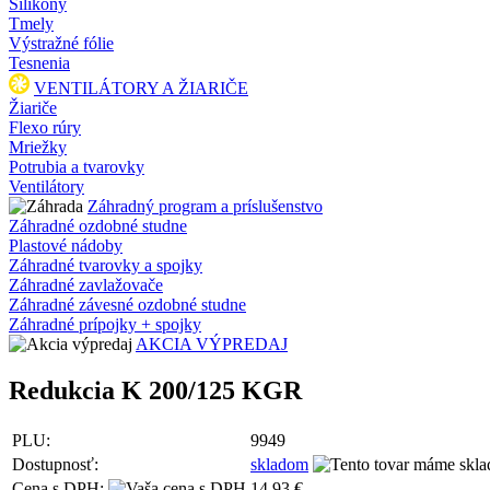
Silikóny
Tmely
Výstražné fólie
Tesnenia
VENTILÁTORY A ŽIARIČE
Žiariče
Flexo rúry
Mriežky
Potrubia a tvarovky
Ventilátory
Záhradný program a príslušenstvo
Záhradné ozdobné studne
Plastové nádoby
Záhradné tvarovky a spojky
Záhradné zavlažovače
Záhradné závesné ozdobné studne
Záhradné prípojky + spojky
AKCIA VÝPREDAJ
Redukcia K 200/125 KGR
PLU:
9949
Dostupnosť:
skladom
Cena s DPH:
14,93 €