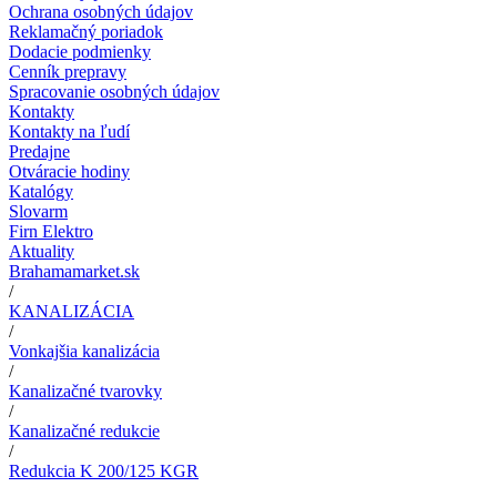
Ochrana osobných údajov
Reklamačný poriadok
Dodacie podmienky
Cenník prepravy
Spracovanie osobných údajov
Kontakty
Kontakty na ľudí
Predajne
Otváracie hodiny
Katalógy
Slovarm
Firn Elektro
Aktuality
Brahamamarket.sk
/
KANALIZÁCIA
/
Vonkajšia kanalizácia
/
Kanalizačné tvarovky
/
Kanalizačné redukcie
/
Redukcia K 200/125 KGR