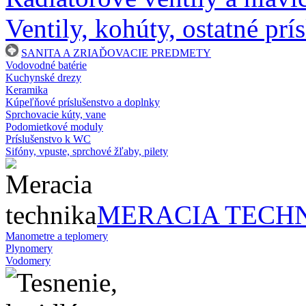
Ventily, kohúty, ostatné prí
SANITA A ZRIAĎOVACIE PREDMETY
Vodovodné batérie
Kuchynské drezy
Keramika
Kúpeľňové príslušenstvo a doplnky
Sprchovacie kúty, vane
Podomietkové moduly
Príslušenstvo k WC
Sifóny, vpuste, sprchové žľaby, pilety
MERACIA TECH
Manometre a teplomery
Plynomery
Vodomery