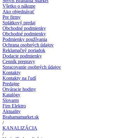
Servis Brahama Market
Všetko o nákupe
Ako objednávať
Pre firmy
Splátkový predaj
Obchodné podmienky
Obchodné podmienky
Podmienky používania
Ochrana osobných údajov
Reklamačný poriadok
Dodacie podmienky
Cenník prepravy
Spracovanie osobných údajov
Kontakty
Kontakty na ľudí
Predajne
Otváracie hodiny
Katalógy
Slovarm
Firn Elektro
Aktuality
Brahamamarket.sk
/
KANALIZÁCIA
/