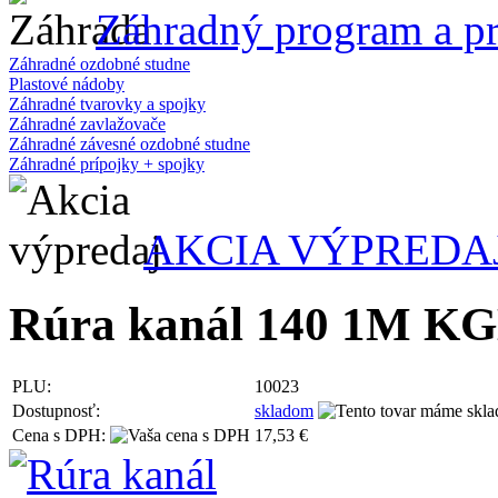
Záhradný program a pr
Záhradné ozdobné studne
Plastové nádoby
Záhradné tvarovky a spojky
Záhradné zavlažovače
Záhradné závesné ozdobné studne
Záhradné prípojky + spojky
AKCIA VÝPREDA
Rúra kanál 140 1M K
PLU:
10023
Dostupnosť:
skladom
Cena s DPH:
17,53 €