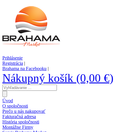
Prihlásenie
Registrácia
|
Brahama na Facebooku
|
Nákupný košík (0,00 €)
Úvod
O spoločnosti
Prečo u nás nakupovať
Fakturačná adresa
História spoločnosti
Montážne Firmy