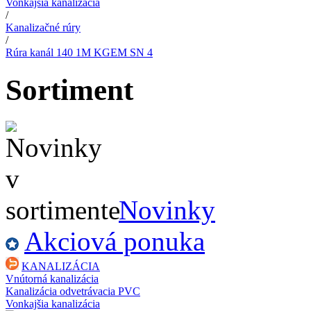
Vonkajšia kanalizácia
/
Kanalizačné rúry
/
Rúra kanál 140 1M KGEM SN 4
Sortiment
Novinky
Akciová ponuka
KANALIZÁCIA
Vnútorná kanalizácia
Kanalizácia odvetrávacia PVC
Vonkajšia kanalizácia