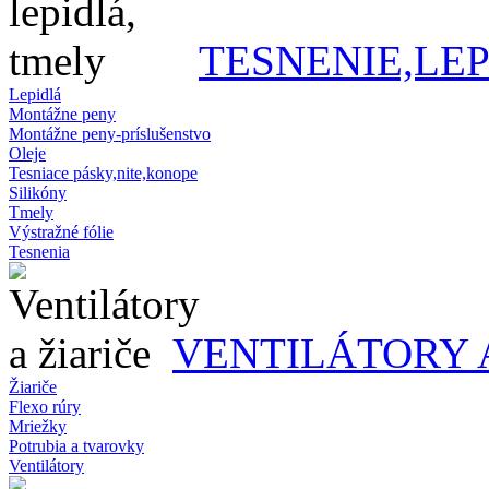
TESNENIE,LE
Lepidlá
Montážne peny
Montážne peny-príslušenstvo
Oleje
Tesniace pásky,nite,konope
Silikóny
Tmely
Výstražné fólie
Tesnenia
VENTILÁTORY 
Žiariče
Flexo rúry
Mriežky
Potrubia a tvarovky
Ventilátory