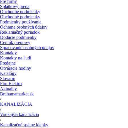
Pre firmy
Splátkový predaj
Obchodné podmienky
Obchodné podmienky
Podmienky používania
Ochrana osobných údajov
Reklamačný poriadok
Dodacie podmienky
Cenník prepravy
Spracovanie osobných údajov
Kontakty
Kontakty na ľudí
Predajne
Otváracie hodiny
Katalógy
Slovarm
Firn Elektro
Aktuality
Brahamamarket.sk
/
KANALIZÁCIA
/
Vonkajšia kanalizácia
/
Kanalizačné spätné klapky