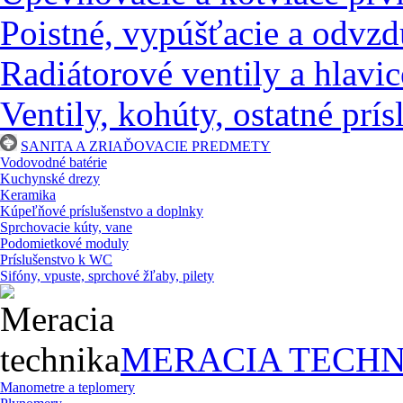
Poistné, vypúšťacie a odvzd
Radiátorové ventily a hlavic
Ventily, kohúty, ostatné prí
SANITA A ZRIAĎOVACIE PREDMETY
Vodovodné batérie
Kuchynské drezy
Keramika
Kúpeľňové príslušenstvo a doplnky
Sprchovacie kúty, vane
Podomietkové moduly
Príslušenstvo k WC
Sifóny, vpuste, sprchové žľaby, pilety
MERACIA TECHN
Manometre a teplomery