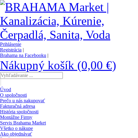
Prihlásenie
Registrácia
|
Brahama na Facebooku
|
Nákupný košík (0,00 €)
Úvod
O spoločnosti
Prečo u nás nakupovať
Fakturačná adresa
História spoločnosti
Montážne Firmy
Servis Brahama Market
Všetko o nákupe
Ako objednávať