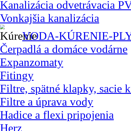
Kanalizácia odvetrávacia P
Vonkajšia kanalizácia
VODA-KÚRENIE-PL
Čerpadlá a domáce vodárne
Expanzomaty
Fitingy
Filtre, spätné klapky, sacie 
Filtre a úprava vody
Hadice a flexi pripojenia
Herz