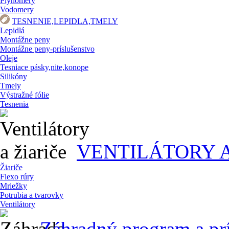
Plynomery
Vodomery
TESNENIE,LEPIDLA,TMELY
Lepidlá
Montážne peny
Montážne peny-príslušenstvo
Oleje
Tesniace pásky,nite,konope
Silikóny
Tmely
Výstražné fólie
Tesnenia
VENTILÁTORY A
Žiariče
Flexo rúry
Mriežky
Potrubia a tvarovky
Ventilátory
Záhradný program a pr