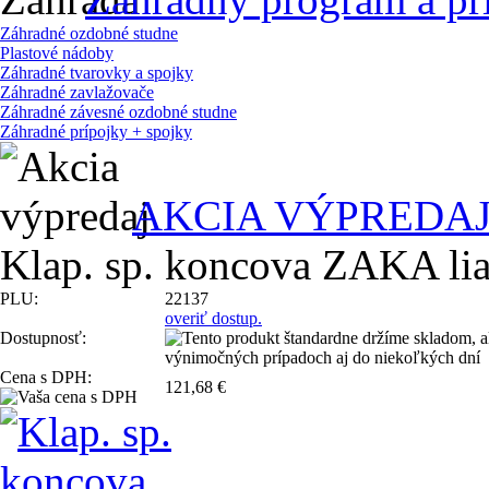
Záhradné ozdobné studne
Plastové nádoby
Záhradné tvarovky a spojky
Záhradné zavlažovače
Záhradné závesné ozdobné studne
Záhradné prípojky + spojky
AKCIA VÝPREDA
Klap. sp. koncova ZAKA lia
PLU:
22137
overiť dostup.
Dostupnosť:
Cena s DPH:
121,68 €