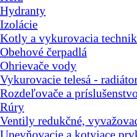
Hydranty
Izolácie
Kotly a vykurovacia techni
Obehové čerpadlá
Ohrievače vody
Vykurovacie telesá - radiáto
Rozdeľovače a príslušenstv
Rúry
Ventily redukčné, vyvažovac
Upevňovacie a kotviace prv