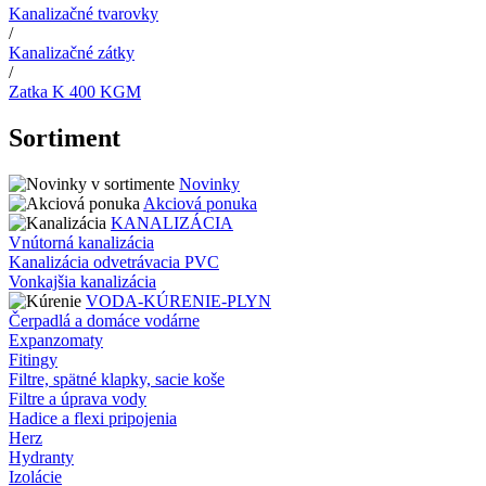
Kanalizačné tvarovky
/
Kanalizačné zátky
/
Zatka K 400 KGM
Sortiment
Novinky
Akciová ponuka
KANALIZÁCIA
Vnútorná kanalizácia
Kanalizácia odvetrávacia PVC
Vonkajšia kanalizácia
VODA-KÚRENIE-PLYN
Čerpadlá a domáce vodárne
Expanzomaty
Fitingy
Filtre, spätné klapky, sacie koše
Filtre a úprava vody
Hadice a flexi pripojenia
Herz
Hydranty
Izolácie