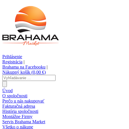
Prihlásenie
Registrácia
|
Brahama na Facebooku
|
Nákupný košík (0,00 €)
Úvod
O spoločnosti
Prečo u nás nakupovať
Fakturačná adresa
História spoločnosti
Montážne Firmy
Servis Brahama Market
Všetko o nákupe