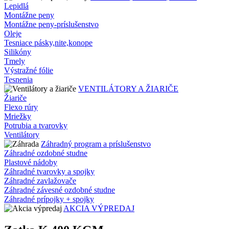
Lepidlá
Montážne peny
Montážne peny-príslušenstvo
Oleje
Tesniace pásky,nite,konope
Silikóny
Tmely
Výstražné fólie
Tesnenia
VENTILÁTORY A ŽIARIČE
Žiariče
Flexo rúry
Mriežky
Potrubia a tvarovky
Ventilátory
Záhradný program a príslušenstvo
Záhradné ozdobné studne
Plastové nádoby
Záhradné tvarovky a spojky
Záhradné zavlažovače
Záhradné závesné ozdobné studne
Záhradné prípojky + spojky
AKCIA VÝPREDAJ