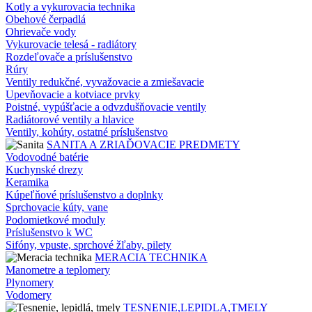
Kotly a vykurovacia technika
Obehové čerpadlá
Ohrievače vody
Vykurovacie telesá - radiátory
Rozdeľovače a príslušenstvo
Rúry
Ventily redukčné, vyvažovacie a zmiešavacie
Upevňovacie a kotviace prvky
Poistné, vypúšťacie a odvzdušňovacie ventily
Radiátorové ventily a hlavice
Ventily, kohúty, ostatné príslušenstvo
SANITA A ZRIAĎOVACIE PREDMETY
Vodovodné batérie
Kuchynské drezy
Keramika
Kúpeľňové príslušenstvo a doplnky
Sprchovacie kúty, vane
Podomietkové moduly
Príslušenstvo k WC
Sifóny, vpuste, sprchové žľaby, pilety
MERACIA TECHNIKA
Manometre a teplomery
Plynomery
Vodomery
TESNENIE,LEPIDLA,TMELY