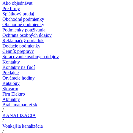
Ako objednávať
Pre firmy
Splátkový predaj
Obchodné podmienky
Obchodné podmienky
Podmienky používania
Ochrana osobných údajov
Reklamačný poriadok
Dodacie podmienky
Cenník prepravy
Spracovanie osobných údajov
Kontakty
Kontakty na ľudí
Predajne
Otváracie hodiny
Katalógy
Slovarm
Firn Elektro
Aktuality
Brahamamarket.sk
/
KANALIZÁCIA
/
Vonkajšia kanalizácia
/