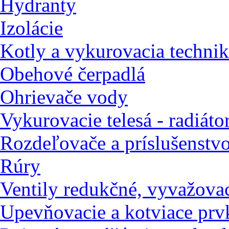
Hydranty
Izolácie
Kotly a vykurovacia techni
Obehové čerpadlá
Ohrievače vody
Vykurovacie telesá - radiáto
Rozdeľovače a príslušenstv
Rúry
Ventily redukčné, vyvažovac
Upevňovacie a kotviace prv