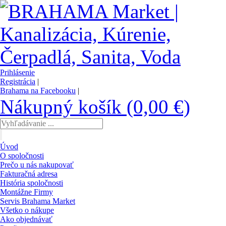
Prihlásenie
Registrácia
|
Brahama na Facebooku
|
Nákupný košík (0,00 €)
Úvod
O spoločnosti
Prečo u nás nakupovať
Fakturačná adresa
História spoločnosti
Montážne Firmy
Servis Brahama Market
Všetko o nákupe
Ako objednávať