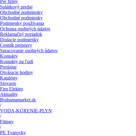
Pre firmy
Splátkový predaj
Obchodné podmienky
Obchodné podmienky
Podmienky používania
Ochrana osobných údajov
Reklamačný poriadok
Dodacie podmienky
Cenník prepravy
Spracovanie osobných údajov
Kontakty
Kontakty na ľudí
Predajne
Otváracie hodiny
Katalógy
Slovarm
Firn Elektro
Aktuality
Brahamamarket.sk
/
VODA-KÚRENIE-PLYN
/
Fitingy
/
PE Tvarovky