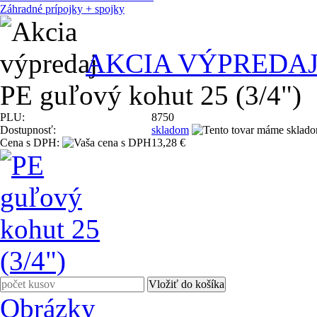
Záhradné prípojky + spojky
AKCIA VÝPREDA
PE guľový kohut 25 (3/4")
PLU:
8750
Dostupnosť:
skladom
Cena s DPH:
13,28 €
Obrázky