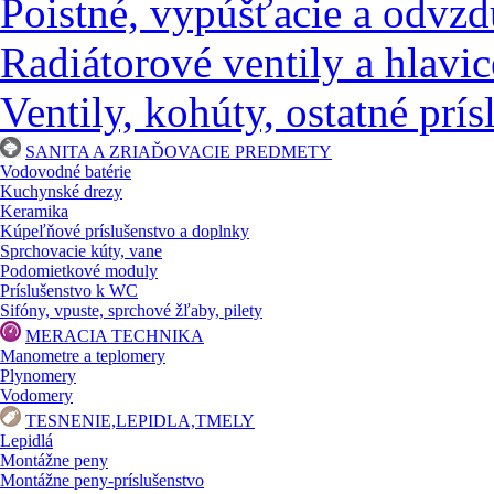
Poistné, vypúšťacie a odvzd
Radiátorové ventily a hlavic
Ventily, kohúty, ostatné prí
SANITA A ZRIAĎOVACIE PREDMETY
Vodovodné batérie
Kuchynské drezy
Keramika
Kúpeľňové príslušenstvo a doplnky
Sprchovacie kúty, vane
Podomietkové moduly
Príslušenstvo k WC
Sifóny, vpuste, sprchové žľaby, pilety
MERACIA TECHNIKA
Manometre a teplomery
Plynomery
Vodomery
TESNENIE,LEPIDLA,TMELY
Lepidlá
Montážne peny
Montážne peny-príslušenstvo