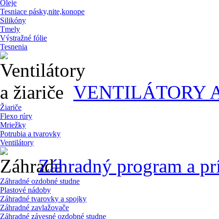
Oleje
Tesniace pásky,nite,konope
Silikóny
Tmely
Výstražné fólie
Tesnenia
VENTILÁTORY A
Žiariče
Flexo rúry
Mriežky
Potrubia a tvarovky
Ventilátory
Záhradný program a pr
Záhradné ozdobné studne
Plastové nádoby
Záhradné tvarovky a spojky
Záhradné zavlažovače
Záhradné závesné ozdobné studne