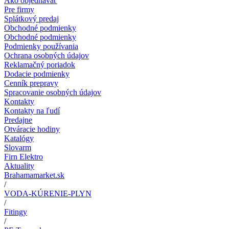
Ako objednávať
Pre firmy
Splátkový predaj
Obchodné podmienky
Obchodné podmienky
Podmienky používania
Ochrana osobných údajov
Reklamačný poriadok
Dodacie podmienky
Cenník prepravy
Spracovanie osobných údajov
Kontakty
Kontakty na ľudí
Predajne
Otváracie hodiny
Katalógy
Slovarm
Firn Elektro
Aktuality
Brahamamarket.sk
/
VODA-KÚRENIE-PLYN
/
Fitingy
/