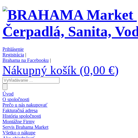
Prihlásenie
Registrácia
|
Brahama na Facebooku
|
Nákupný košík (0,00 €)
Úvod
O spoločnosti
Prečo u nás nakupovať
Fakturačná adresa
História spoločnosti
Montážne Firmy
Servis Brahama Market
Všetko o nákupe