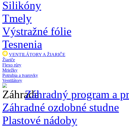
Silikóny
Tmely
Výstražné fólie
Tesnenia
VENTILÁTORY A ŽIARIČE
Žiariče
Flexo rúry
Mriežky
Potrubia a tvarovky
Ventilátory
Záhradný program a pr
Záhradné ozdobné studne
Plastové nádoby