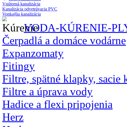
Vnútorná kanalizácia
Kanalizácia odvetrávacia PVC
Vonkajšia kanalizácia
VODA-KÚRENIE-PL
Čerpadlá a domáce vodárne
Expanzomaty
Fitingy
Filtre, spätné klapky, sacie 
Filtre a úprava vody
Hadice a flexi pripojenia
Herz