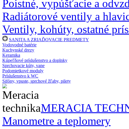
Poistné, vypúšťacie a odvz
Radiátorové ventily a hlavi
Ventily, kohúty, ostatné prí
SANITA A ZRIAĎOVACIE PREDMETY
Vodovodné batérie
Kuchynské drezy
Keramika
Kúpeľňové príslušenstvo a doplnky
Sprchovacie kúty, vane
Podomietkové moduly
Príslušenstvo k WC
Sifóny, vpuste, sprchové žľaby, pilety
MERACIA TECH
Manometre a teplomery