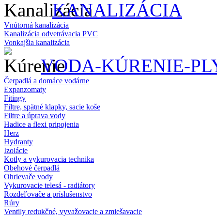
KANALIZÁCIA
Vnútorná kanalizácia
Kanalizácia odvetrávacia PVC
Vonkajšia kanalizácia
VODA-KÚRENIE-PL
Čerpadlá a domáce vodárne
Expanzomaty
Fitingy
Filtre, spätné klapky, sacie koše
Filtre a úprava vody
Hadice a flexi pripojenia
Herz
Hydranty
Izolácie
Kotly a vykurovacia technika
Obehové čerpadlá
Ohrievače vody
Vykurovacie telesá - radiátory
Rozdeľovače a príslušenstvo
Rúry
Ventily redukčné, vyvažovacie a zmiešavacie