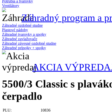
Potrubia a tvarovky
Ventilátory
Záhradný program a pr
Záhradné ozdobné studne
Plastové nádoby
Záhradné tvarovky a spojky
Záhradné zavlažovače
Záhradné závesné ozdobné studne
Záhradné prípojky + spojky
AKCIA VÝPREDA
5500/3 Classic s plav
čerpadlo
PLU:
10836