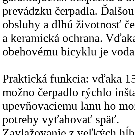
prevádzku čerpadla. Ďalšou
obsluhy a dlhú životnosť če
a keramická ochrana. Vďa
obehovému bicyklu je voda 
Praktická funkcia: vďaka 1
možno čerpadlo rýchlo inš
upevňovaciemu lanu ho mož
potreby vyťahovať späť.
Zavlažovanie z veľkých hĺb