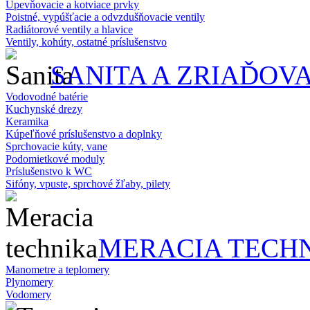
Upevňovacie a kotviace prvky
Poistné, vypúšťacie a odvzdušňovacie ventily
Radiátorové ventily a hlavice
Ventily, kohúty, ostatné príslušenstvo
SANITA A ZRIAĎOV
Vodovodné batérie
Kuchynské drezy
Keramika
Kúpeľňové príslušenstvo a doplnky
Sprchovacie kúty, vane
Podomietkové moduly
Príslušenstvo k WC
Sifóny, vpuste, sprchové žľaby, pilety
MERACIA TECH
Manometre a teplomery
Plynomery
Vodomery