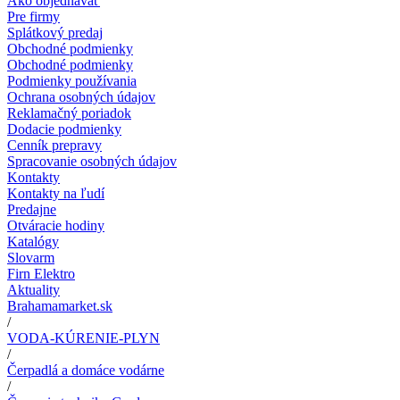
Ako objednávať
Pre firmy
Splátkový predaj
Obchodné podmienky
Obchodné podmienky
Podmienky používania
Ochrana osobných údajov
Reklamačný poriadok
Dodacie podmienky
Cenník prepravy
Spracovanie osobných údajov
Kontakty
Kontakty na ľudí
Predajne
Otváracie hodiny
Katalógy
Slovarm
Firn Elektro
Aktuality
Brahamamarket.sk
/
VODA-KÚRENIE-PLYN
/
Čerpadlá a domáce vodárne
/