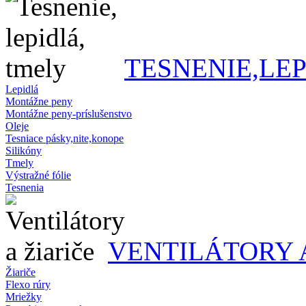
TESNENIE,LE
Lepidlá
Montážne peny
Montážne peny-príslušenstvo
Oleje
Tesniace pásky,nite,konope
Silikóny
Tmely
Výstražné fólie
Tesnenia
VENTILÁTORY 
Žiariče
Flexo rúry
Mriežky