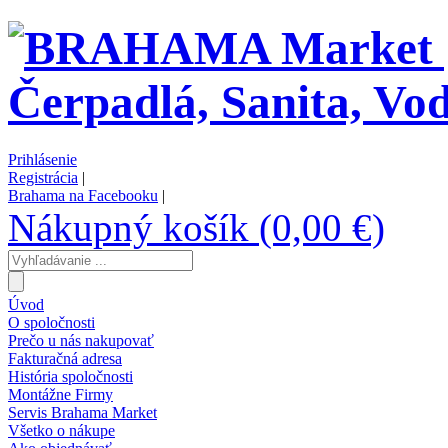
Prihlásenie
Registrácia
|
Brahama na Facebooku
|
Nákupný košík (0,00 €)
Úvod
O spoločnosti
Prečo u nás nakupovať
Fakturačná adresa
História spoločnosti
Montážne Firmy
Servis Brahama Market
Všetko o nákupe