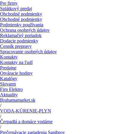
Pre firmy
Splátkový predaj
Obchodné podmienky
Obchodné podmienky
Podmienky používania
Ochrana osobných údajov
Reklamačný poriadok
Dodacie podmienky
Cenník prepravy
Spracovanie osobných údajov
Kontakty
Kontakty na ľudí
Predajne
Otváracie hodiny
Katalógy
Slovarm
Firn Elektro
Aktuality
Brahamamarket.sk
/
VODA-KÚRENIE-PLYN
/
Čerpadlá a domáce vodárne
/
Prečerpávacie zariadenia Sanibroy