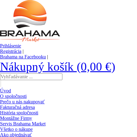
Prihlásenie
Registrácia
|
Brahama na Facebooku
|
Nákupný košík (0,00 €)
Úvod
O spoločnosti
Prečo u nás nakupovať
Fakturačná adresa
História spoločnosti
Montážne Firmy
Servis Brahama Market
Všetko o nákupe
Ako objednávať