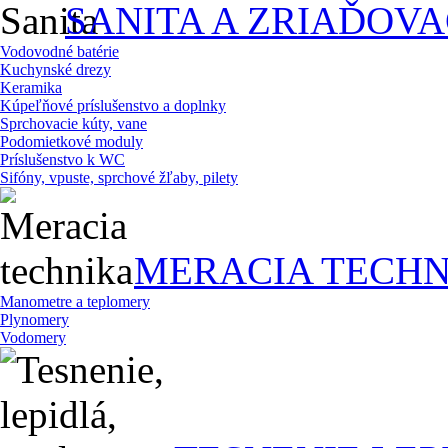
SANITA A ZRIAĎOV
Vodovodné batérie
Kuchynské drezy
Keramika
Kúpeľňové príslušenstvo a doplnky
Sprchovacie kúty, vane
Podomietkové moduly
Príslušenstvo k WC
Sifóny, vpuste, sprchové žľaby, pilety
MERACIA TECHN
Manometre a teplomery
Plynomery
Vodomery