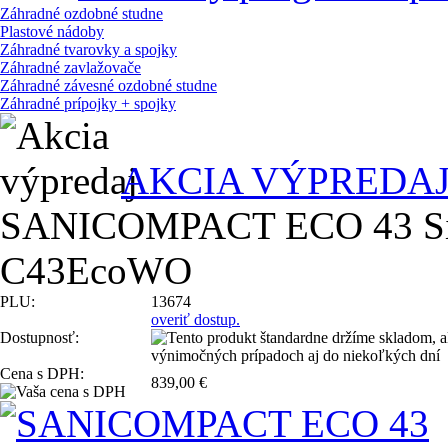
Záhradné ozdobné studne
Plastové nádoby
Záhradné tvarovky a spojky
Záhradné zavlažovače
Záhradné závesné ozdobné studne
Záhradné prípojky + spojky
AKCIA VÝPREDA
SANICOMPACT ECO 43 Silen
C43EcoWO
PLU:
13674
overiť dostup.
Dostupnosť:
Cena s DPH:
839,00 €