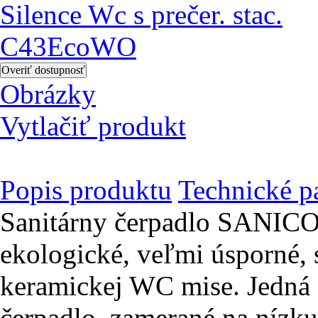
Obrázky
Vytlačiť produkt
Popis produktu
Technické p
Sanitárny čerpadlo SANIC
ekologické, veľmi úsporné, 
keramickej WC mise. Jedná 
čerpadlo, zamerané na nízk