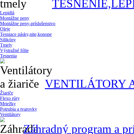
TESNENIE,LEP
Lepidlá
Montážne peny
Montážne peny-príslušenstvo
Oleje
Tesniace pásky,nite,konope
Silikóny
Tmely
Výstražné fólie
Tesnenia
VENTILÁTORY A
Žiariče
Flexo rúry
Mriežky
Potrubia a tvarovky
Ventilátory
Záhradný program a pr