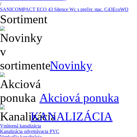
/
SANICOMPACT ECO 43 Silence Wc s prečer. stac. C43EcoWO
Sortiment
Novinky
Akciová ponuka
KANALIZÁCIA
Vnútorná kanalizácia
Kanalizácia odvetrávacia PVC
Vonkajšia kanalizácia