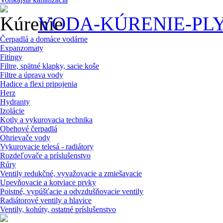
VODA-KÚRENIE-PL
Čerpadlá a domáce vodárne
Expanzomaty
Fitingy
Filtre, spätné klapky, sacie koše
Filtre a úprava vody
Hadice a flexi pripojenia
Herz
Hydranty
Izolácie
Kotly a vykurovacia technika
Obehové čerpadlá
Ohrievače vody
Vykurovacie telesá - radiátory
Rozdeľovače a príslušenstvo
Rúry
Ventily redukčné, vyvažovacie a zmiešavacie
Upevňovacie a kotviace prvky
Poistné, vypúšťacie a odvzdušňovacie ventily
Radiátorové ventily a hlavice
Ventily, kohúty, ostatné príslušenstvo