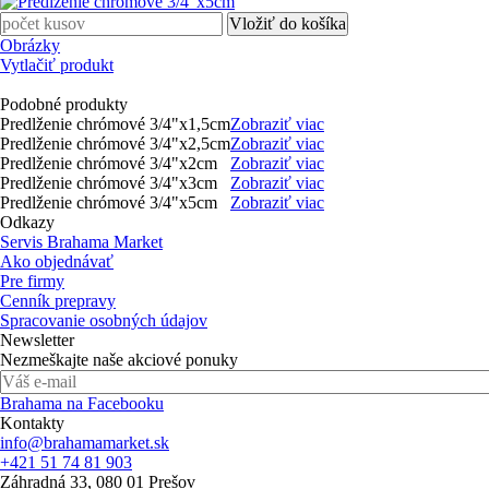
Obrázky
Vytlačiť produkt
Podobné produkty
Predlženie chrómové 3/4"x1,5cm
Zobraziť viac
Predlženie chrómové 3/4"x2,5cm
Zobraziť viac
Predlženie chrómové 3/4"x2cm
Zobraziť viac
Predlženie chrómové 3/4"x3cm
Zobraziť viac
Predlženie chrómové 3/4"x5cm
Zobraziť viac
Odkazy
Servis Brahama Market
Ako objednávať
Pre firmy
Cenník prepravy
Spracovanie osobných údajov
Newsletter
Nezmeškajte naše akciové ponuky
Brahama na Facebooku
Kontakty
info@brahamamarket.sk
+421 51 74 81 903
Záhradná 33, 080 01 Prešov