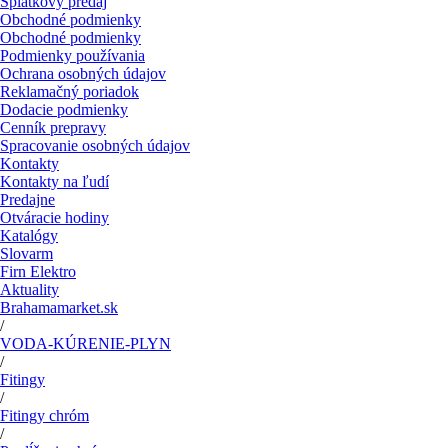
Splátkový predaj
Obchodné podmienky
Obchodné podmienky
Podmienky používania
Ochrana osobných údajov
Reklamačný poriadok
Dodacie podmienky
Cenník prepravy
Spracovanie osobných údajov
Kontakty
Kontakty na ľudí
Predajne
Otváracie hodiny
Katalógy
Slovarm
Firn Elektro
Aktuality
Brahamamarket.sk
/
VODA-KÚRENIE-PLYN
/
Fitingy
/
Fitingy chróm
/