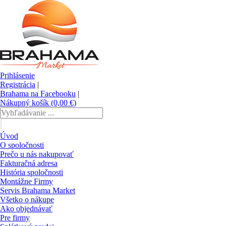
Prihlásenie
Registrácia
|
Brahama na Facebooku
|
Nákupný košík (0,00 €)
Úvod
O spoločnosti
Prečo u nás nakupovať
Fakturačná adresa
História spoločnosti
Montážne Firmy
Servis Brahama Market
Všetko o nákupe
Ako objednávať
Pre firmy