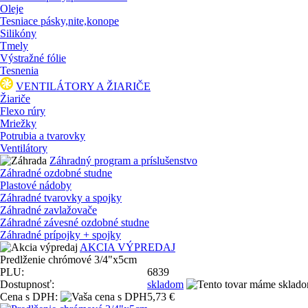
Oleje
Tesniace pásky,nite,konope
Silikóny
Tmely
Výstražné fólie
Tesnenia
VENTILÁTORY A ŽIARIČE
Žiariče
Flexo rúry
Mriežky
Potrubia a tvarovky
Ventilátory
Záhradný program a príslušenstvo
Záhradné ozdobné studne
Plastové nádoby
Záhradné tvarovky a spojky
Záhradné zavlažovače
Záhradné závesné ozdobné studne
Záhradné prípojky + spojky
AKCIA VÝPREDAJ
Predlženie chrómové 3/4"x5cm
PLU:
6839
Dostupnosť:
skladom
Cena s DPH:
5,73 €