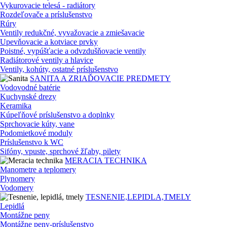
Vykurovacie telesá - radiátory
Rozdeľovače a príslušenstvo
Rúry
Ventily redukčné, vyvažovacie a zmiešavacie
Upevňovacie a kotviace prvky
Poistné, vypúšťacie a odvzdušňovacie ventily
Radiátorové ventily a hlavice
Ventily, kohúty, ostatné príslušenstvo
SANITA A ZRIAĎOVACIE PREDMETY
Vodovodné batérie
Kuchynské drezy
Keramika
Kúpeľňové príslušenstvo a doplnky
Sprchovacie kúty, vane
Podomietkové moduly
Príslušenstvo k WC
Sifóny, vpuste, sprchové žľaby, pilety
MERACIA TECHNIKA
Manometre a teplomery
Plynomery
Vodomery
TESNENIE,LEPIDLA,TMELY
Lepidlá
Montážne peny
Montážne peny-príslušenstvo