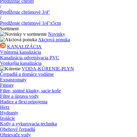
Predĺženie chróm
/
Predĺženie chrómové 3/4"
/
Predlženie chrómové 3/4"x5cm
Sortiment
Novinky
Akciová ponuka
KANALIZÁCIA
Vnútorná kanalizácia
Kanalizácia odvetrávacia PVC
Vonkajšia kanalizácia
VODA-KÚRENIE-PLYN
Čerpadlá a domáce vodárne
Expanzomaty
Fitingy
Filtre, spätné klapky, sacie koše
Filtre a úprava vody
Hadice a flexi pripojenia
Herz
Hydranty
Izolácie
Kotly a vykurovacia technika
Obehové čerpadlá
Ohrievače vody