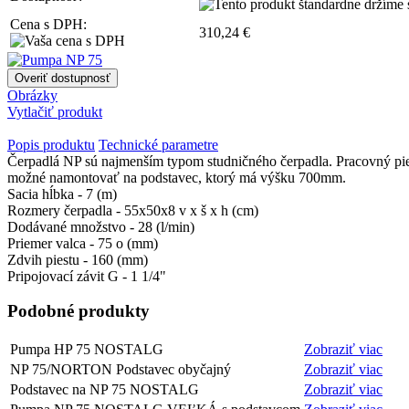
Cena s DPH:
310,24 €
Obrázky
Vytlačiť produkt
Popis produktu
Technické parametre
Čerpadlá NP sú najmenším typom studničného čerpadla. Pracovný pie
možné namontovať na podstavec, ktorý má výšku 700mm.
Sacia hĺbka - 7 (m)
Rozmery čerpadla - 55x50x8 v x š x h (cm)
Dodávané množstvo - 28 (l/min)
Priemer valca - 75 o (mm)
Zdvih piestu - 160 (mm)
Pripojovací závit G - 1 1/4"
Podobné produkty
Pumpa HP 75 NOSTALG
Zobraziť viac
NP 75/NORTON Podstavec obyčajný
Zobraziť viac
Podstavec na NP 75 NOSTALG
Zobraziť viac