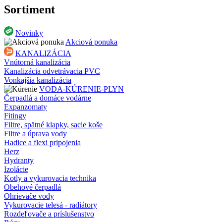
Sortiment
Novinky
Akciová ponuka
KANALIZÁCIA
Vnútorná kanalizácia
Kanalizácia odvetrávacia PVC
Vonkajšia kanalizácia
VODA-KÚRENIE-PLYN
Čerpadlá a domáce vodárne
Expanzomaty
Fitingy
Filtre, spätné klapky, sacie koše
Filtre a úprava vody
Hadice a flexi pripojenia
Herz
Hydranty
Izolácie
Kotly a vykurovacia technika
Obehové čerpadlá
Ohrievače vody
Vykurovacie telesá - radiátory
Rozdeľovače a príslušenstvo