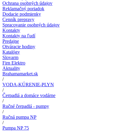
Ochrana osobných údajov
Reklamačný poriadok
Dodacie podmienky
Cenník prepravy
Spracovanie osobných údajov
Kontakty
Kontakty na ľudí
Predajne
Otváracie hodiny
Katalógy
Slovarm
Firn Elektro
Aktuality
Brahamamarket.sk
/
VODA-KÚRENIE-PLYN
/
Čerpadlá a domáce vodárne
/
Ručné čerpadlá - pumpy
/
Ručná pumpa NP
/
Pumpa NP 75