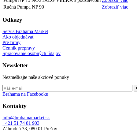
Pumpa NP 75 NOSTALG VEĽKÁ s podstavcom
Zobraziť viac
Ručná Pumpa NP 90
Zobraziť viac
Odkazy
Servis Brahama Market
Ako objednávať
Pre firmy
Cenník prepravy
Spracovanie osobných údajov
Newsletter
Nezmeškajte naše akciové ponuky
Brahama na Facebooku
Kontakty
info@brahamamarket.sk
+421 51 74 81 903
Záhradná 33, 080 01 Prešov