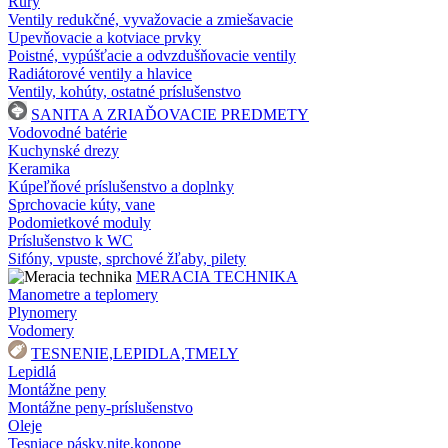
Rúry
Ventily redukčné, vyvažovacie a zmiešavacie
Upevňovacie a kotviace prvky
Poistné, vypúšťacie a odvzdušňovacie ventily
Radiátorové ventily a hlavice
Ventily, kohúty, ostatné príslušenstvo
SANITA A ZRIAĎOVACIE PREDMETY
Vodovodné batérie
Kuchynské drezy
Keramika
Kúpeľňové príslušenstvo a doplnky
Sprchovacie kúty, vane
Podomietkové moduly
Príslušenstvo k WC
Sifóny, vpuste, sprchové žľaby, pilety
MERACIA TECHNIKA
Manometre a teplomery
Plynomery
Vodomery
TESNENIE,LEPIDLA,TMELY
Lepidlá
Montážne peny
Montážne peny-príslušenstvo
Oleje
Tesniace pásky,nite,konope