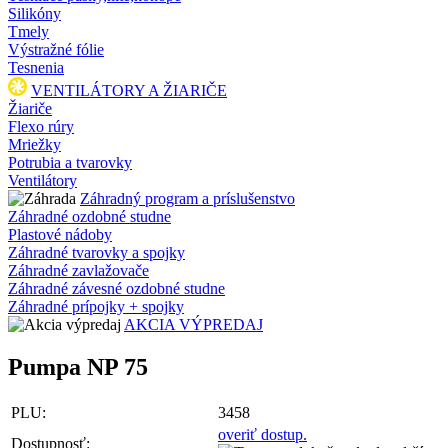
Silikóny
Tmely
Výstražné fólie
Tesnenia
VENTILÁTORY A ŽIARIČE
Žiariče
Flexo rúry
Mriežky
Potrubia a tvarovky
Ventilátory
Záhradný program a príslušenstvo
Záhradné ozdobné studne
Plastové nádoby
Záhradné tvarovky a spojky
Záhradné zavlažovače
Záhradné závesné ozdobné studne
Záhradné prípojky + spojky
AKCIA VÝPREDAJ
Pumpa NP 75
PLU:
3458
overiť dostup.
Dostupnosť: