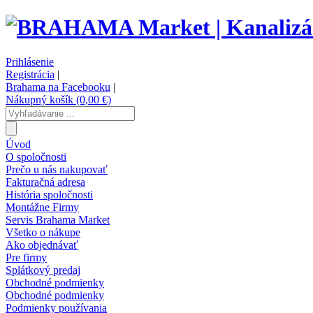
Prihlásenie
Registrácia
|
Brahama na Facebooku
|
Nákupný košík (0,00 €)
Úvod
O spoločnosti
Prečo u nás nakupovať
Fakturačná adresa
História spoločnosti
Montážne Firmy
Servis Brahama Market
Všetko o nákupe
Ako objednávať
Pre firmy
Splátkový predaj
Obchodné podmienky
Obchodné podmienky
Podmienky používania