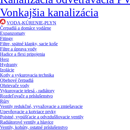
Vonkajšia kanalizácia
VODA-KÚRENIE-PLYN
Čerpadlá a domáce vodárne
Expanzomaty
Fitingy
Filtre, spätné klapky, sacie koše
Filtre a úprava vody
Hadice a flexi pripojenia
Herz
Hydranty
Izolácie
Kotly a vykurovacia technika
Obehové čerpadlá
Ohrievače vody
Vykurovacie telesá - radiátory
Rozdeľovače a príslušenstvo
Rúry
Ventily redukčné, vyvažovacie a zmiešavacie
Upevňovacie a kotviace prvky
Poistné, vypúšťacie a odvzdušňovacie ventily
Radiátorové ventily a hlavice
Ventily, kohúty, ostatné príslušenstvo