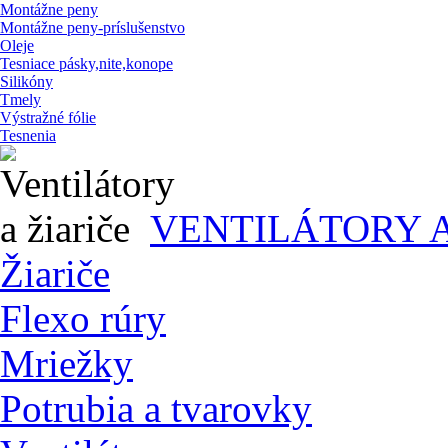
Montážne peny
Montážne peny-príslušenstvo
Oleje
Tesniace pásky,nite,konope
Silikóny
Tmely
Výstražné fólie
Tesnenia
VENTILÁTORY A
Žiariče
Flexo rúry
Mriežky
Potrubia a tvarovky