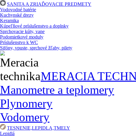
SANITA A ZRIAĎOVACIE PREDMETY
Vodovodné batérie
Kuchynské drezy
Keramika
Kúpeľňové príslušenstvo a doplnky
Sprchovacie kúty, vane
Podomietkové moduly
Príslušenstvo k WC
Sifóny, vpuste, sprchové žľaby, pilety
MERACIA TECHN
Manometre a teplomery
Plynomery
Vodomery
TESNENIE,LEPIDLA,TMELY
Lepidlá