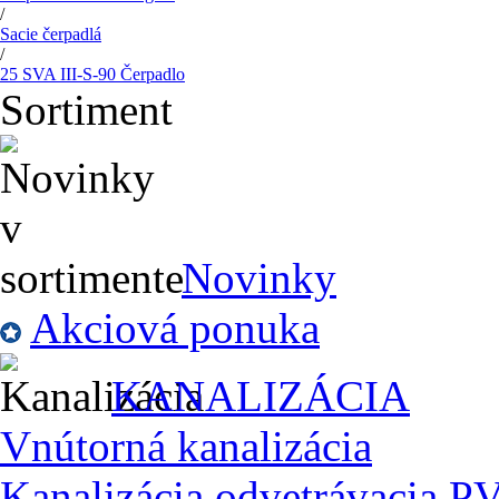
/
Sacie čerpadlá
/
25 SVA III-S-90 Čerpadlo
Sortiment
Novinky
Akciová ponuka
KANALIZÁCIA
Vnútorná kanalizácia
Kanalizácia odvetrávacia P