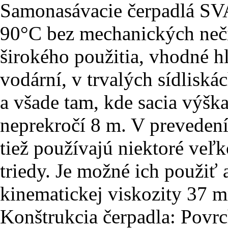
Samonasávacie čerpadlá SVA
90°C bez mechanických nečis
širokého použitia, vhodné h
vodární, v trvalých sídliská
a všade tam, kde sacia výšk
neprekročí 8 m. V preveden
tiež používajú niektoré veľko
triedy. Je možné ich použiť 
kinematickej viskozity 37 
Konštrukcia čerpadla: Povr