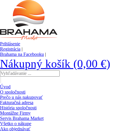
Prihlásenie
Registrácia
|
Brahama na Facebooku
|
Nákupný košík (0,00 €)
Úvod
O spoločnosti
Prečo u nás nakupovať
Fakturačná adresa
História spoločnosti
Montážne Firmy
Servis Brahama Market
Všetko o nákupe
Ako objednávať