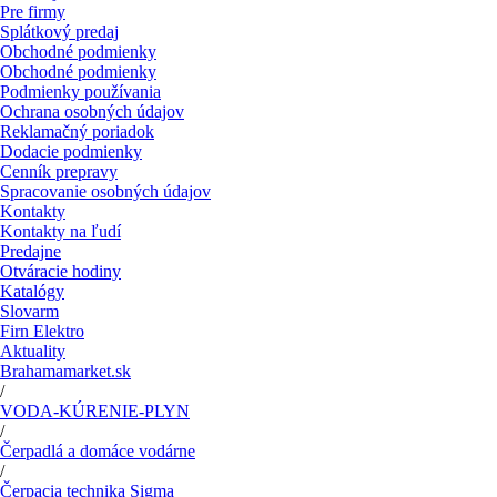
Pre firmy
Splátkový predaj
Obchodné podmienky
Obchodné podmienky
Podmienky používania
Ochrana osobných údajov
Reklamačný poriadok
Dodacie podmienky
Cenník prepravy
Spracovanie osobných údajov
Kontakty
Kontakty na ľudí
Predajne
Otváracie hodiny
Katalógy
Slovarm
Firn Elektro
Aktuality
Brahamamarket.sk
/
VODA-KÚRENIE-PLYN
/
Čerpadlá a domáce vodárne
/
Čerpacia technika Sigma