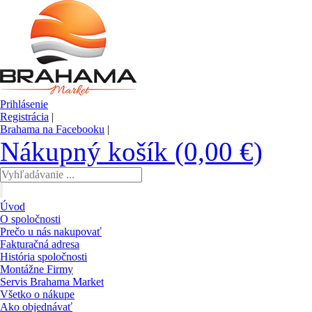
Prihlásenie
Registrácia
|
Brahama na Facebooku
|
Nákupný košík (0,00 €)
Úvod
O spoločnosti
Prečo u nás nakupovať
Fakturačná adresa
História spoločnosti
Montážne Firmy
Servis Brahama Market
Všetko o nákupe
Ako objednávať