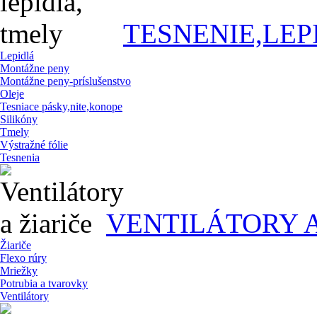
TESNENIE,LEP
Lepidlá
Montážne peny
Montážne peny-príslušenstvo
Oleje
Tesniace pásky,nite,konope
Silikóny
Tmely
Výstražné fólie
Tesnenia
VENTILÁTORY A
Žiariče
Flexo rúry
Mriežky
Potrubia a tvarovky
Ventilátory