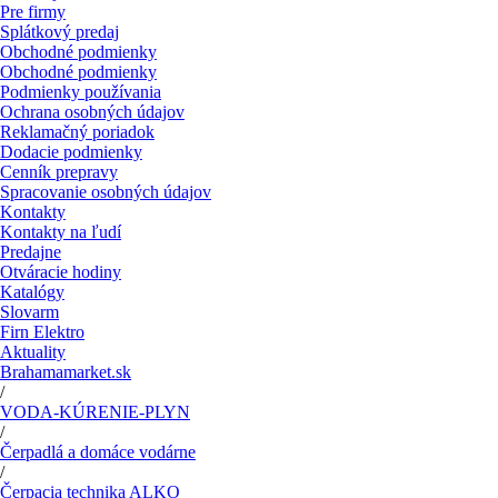
Pre firmy
Splátkový predaj
Obchodné podmienky
Obchodné podmienky
Podmienky používania
Ochrana osobných údajov
Reklamačný poriadok
Dodacie podmienky
Cenník prepravy
Spracovanie osobných údajov
Kontakty
Kontakty na ľudí
Predajne
Otváracie hodiny
Katalógy
Slovarm
Firn Elektro
Aktuality
Brahamamarket.sk
/
VODA-KÚRENIE-PLYN
/
Čerpadlá a domáce vodárne
/
Čerpacia technika ALKO