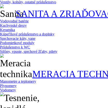
Ventily, kohúty, ostatné príslušenstvo
SANITA A ZRIAĎOV
Vodovodné batérie
Kuchynské drezy
Keramika
Kúpeľňové príslušenstvo a doplnky
Sprchovacie kúty, vane
Podomietkové moduly
Príslušenstvo k WC
Sifóny, vpuste, sprchové žľaby, pilety
MERACIA TECHN
Manometre a teplomery
Plynomery
Vodomery