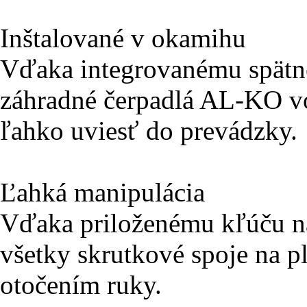
Inštalované v okamihu
Vďaka integrovanému spätném
záhradné čerpadlá AL-KO vo
ľahko uviesť do prevádzky.
Ľahká manipulácia
Vďaka priloženému kľúču na f
všetky skrutkové spoje na p
otočením ruky.