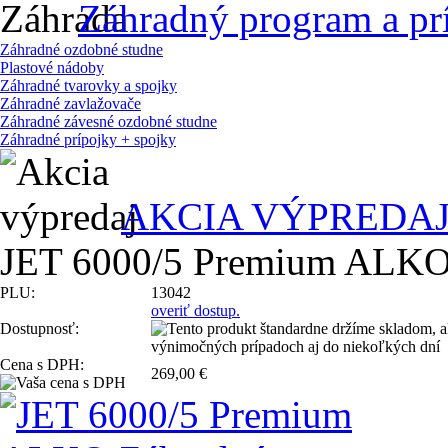
Záhradný program a pr
Záhradné ozdobné studne
Plastové nádoby
Záhradné tvarovky a spojky
Záhradné zavlažovače
Záhradné závesné ozdobné studne
Záhradné prípojky + spojky
AKCIA VÝPREDA
JET 6000/5 Premium ALKO Z
PLU:
13042
overiť dostup.
Dostupnosť:
Cena s DPH:
269,00 €