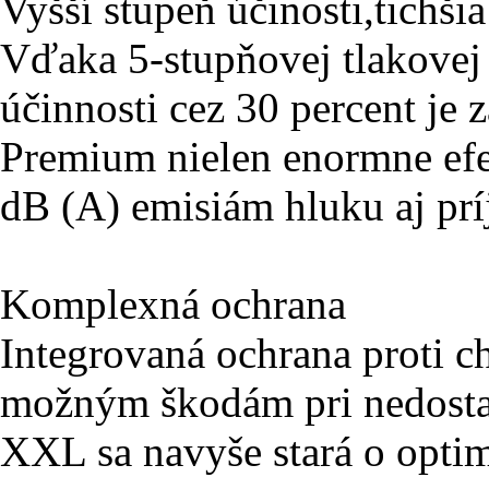
Vyšší stupeň účinosti,tichši
Vďaka 5-stupňovej tlakovej
účinnosti cez 30 percent je 
Premium nielen enormne efe
dB (A) emisiám hluku aj prí
Komplexná ochrana
Integrovaná ochrana proti ch
možným škodám pri nedostatk
XXL sa navyše stará o optim