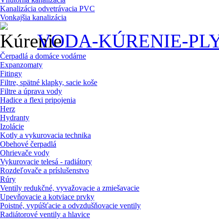
Kanalizácia odvetrávacia PVC
Vonkajšia kanalizácia
VODA-KÚRENIE-PL
Čerpadlá a domáce vodárne
Expanzomaty
Fitingy
Filtre, spätné klapky, sacie koše
Filtre a úprava vody
Hadice a flexi pripojenia
Herz
Hydranty
Izolácie
Kotly a vykurovacia technika
Obehové čerpadlá
Ohrievače vody
Vykurovacie telesá - radiátory
Rozdeľovače a príslušenstvo
Rúry
Ventily redukčné, vyvažovacie a zmiešavacie
Upevňovacie a kotviace prvky
Poistné, vypúšťacie a odvzdušňovacie ventily
Radiátorové ventily a hlavice