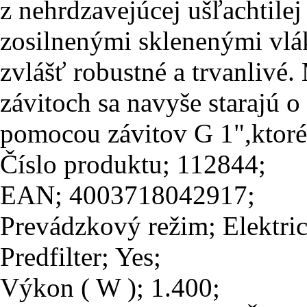
z nehrdzavejúcej ušľachtile
zosilnenými sklenenými vlák
zvlášť robustné a trvanlivé
závitoch sa navyše starajú 
pomocou závitov G 1",ktoré 
Číslo produktu; 112844;
EAN; 4003718042917;
Prevádzkový režim; Elektric
Predfilter; Yes;
Výkon ( W ); 1.400;