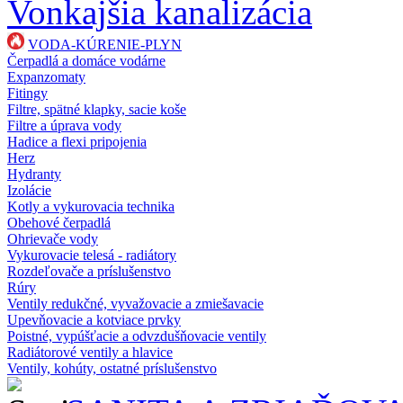
Vonkajšia kanalizácia
VODA-KÚRENIE-PLYN
Čerpadlá a domáce vodárne
Expanzomaty
Fitingy
Filtre, spätné klapky, sacie koše
Filtre a úprava vody
Hadice a flexi pripojenia
Herz
Hydranty
Izolácie
Kotly a vykurovacia technika
Obehové čerpadlá
Ohrievače vody
Vykurovacie telesá - radiátory
Rozdeľovače a príslušenstvo
Rúry
Ventily redukčné, vyvažovacie a zmiešavacie
Upevňovacie a kotviace prvky
Poistné, vypúšťacie a odvzdušňovacie ventily
Radiátorové ventily a hlavice
Ventily, kohúty, ostatné príslušenstvo