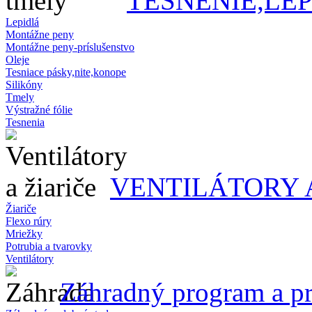
TESNENIE,LE
Lepidlá
Montážne peny
Montážne peny-príslušenstvo
Oleje
Tesniace pásky,nite,konope
Silikóny
Tmely
Výstražné fólie
Tesnenia
VENTILÁTORY 
Žiariče
Flexo rúry
Mriežky
Potrubia a tvarovky
Ventilátory
Záhradný program a pr