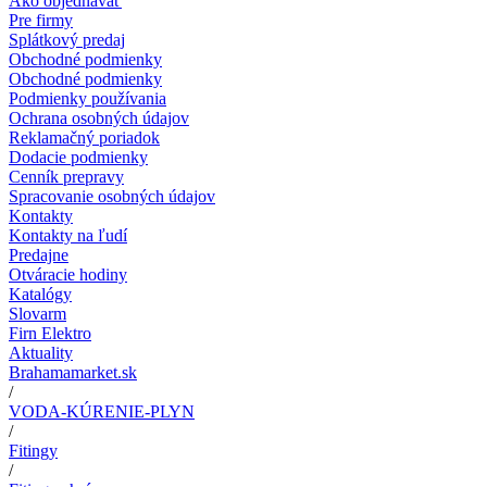
Ako objednávať
Pre firmy
Splátkový predaj
Obchodné podmienky
Obchodné podmienky
Podmienky používania
Ochrana osobných údajov
Reklamačný poriadok
Dodacie podmienky
Cenník prepravy
Spracovanie osobných údajov
Kontakty
Kontakty na ľudí
Predajne
Otváracie hodiny
Katalógy
Slovarm
Firn Elektro
Aktuality
Brahamamarket.sk
/
VODA-KÚRENIE-PLYN
/
Fitingy
/