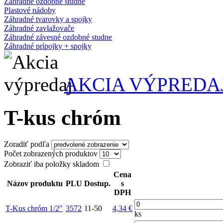
Záhradné ozdobné studne
Plastové nádoby
Záhradné tvarovky a spojky
Záhradné zavlažovače
Záhradné závesné ozdobné studne
Záhradné prípojky + spojky
AKCIA VÝPREDA
T-kus chróm
Zoradiť podľa
Počet zobrazených produktov
Zobraziť iba položky skladom
Cena
Názov produktu
PLU
Dostup.
s
DPH
T-Kus chróm 1/2"
3572
11-50
4,34 €
ks