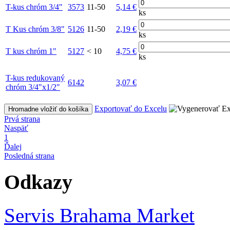
T-kus chróm 3/4"
3573
11-50
5,14 €
ks
T Kus chróm 3/8"
5126
11-50
2,19 €
ks
T kus chróm 1"
5127
< 10
4,75 €
ks
T-kus redukovaný
6142
3,07 €
chróm 3/4"x1/2"
Exportovať do Excelu
Hromadne vložiť do košíka
Prvá strana
Naspäť
1
Ďalej
Posledná strana
Odkazy
Servis Brahama Market