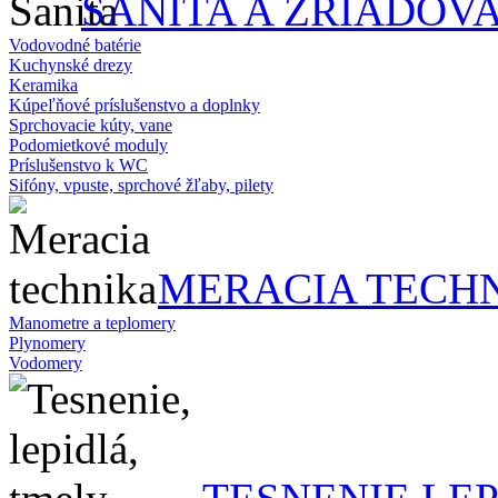
SANITA A ZRIAĎOV
Vodovodné batérie
Kuchynské drezy
Keramika
Kúpeľňové príslušenstvo a doplnky
Sprchovacie kúty, vane
Podomietkové moduly
Príslušenstvo k WC
Sifóny, vpuste, sprchové žľaby, pilety
MERACIA TECH
Manometre a teplomery
Plynomery
Vodomery