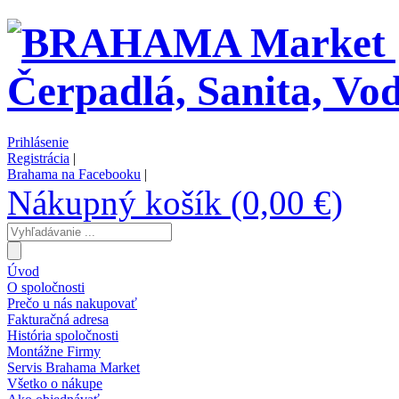
Prihlásenie
Registrácia
|
Brahama na Facebooku
|
Nákupný košík (0,00 €)
Úvod
O spoločnosti
Prečo u nás nakupovať
Fakturačná adresa
História spoločnosti
Montážne Firmy
Servis Brahama Market
Všetko o nákupe