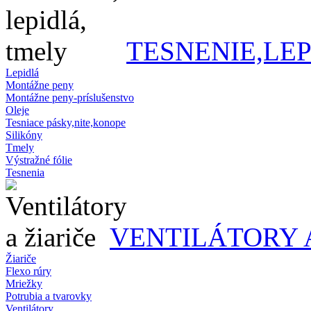
TESNENIE,LE
Lepidlá
Montážne peny
Montážne peny-príslušenstvo
Oleje
Tesniace pásky,nite,konope
Silikóny
Tmely
Výstražné fólie
Tesnenia
VENTILÁTORY 
Žiariče
Flexo rúry
Mriežky
Potrubia a tvarovky
Ventilátory