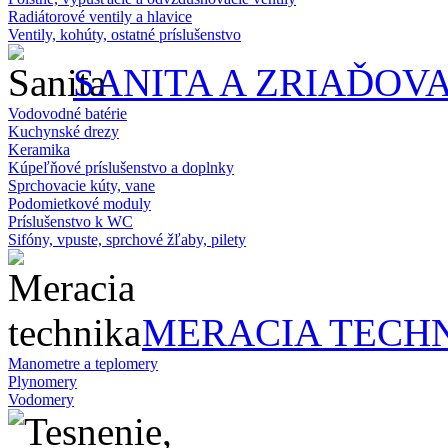
Radiátorové ventily a hlavice
Ventily, kohúty, ostatné príslušenstvo
SANITA A ZRIAĎOV
Vodovodné batérie
Kuchynské drezy
Keramika
Kúpeľňové príslušenstvo a doplnky
Sprchovacie kúty, vane
Podomietkové moduly
Príslušenstvo k WC
Sifóny, vpuste, sprchové žľaby, pilety
MERACIA TECH
Manometre a teplomery
Plynomery
Vodomery