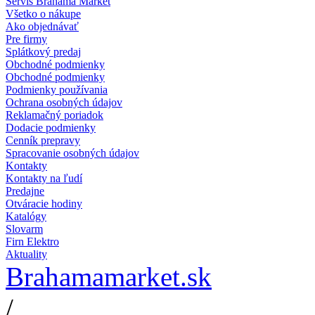
Servis Brahama Market
Všetko o nákupe
Ako objednávať
Pre firmy
Splátkový predaj
Obchodné podmienky
Obchodné podmienky
Podmienky používania
Ochrana osobných údajov
Reklamačný poriadok
Dodacie podmienky
Cenník prepravy
Spracovanie osobných údajov
Kontakty
Kontakty na ľudí
Predajne
Otváracie hodiny
Katalógy
Slovarm
Firn Elektro
Aktuality
Brahamamarket.sk
/