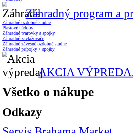
Záhradný program a pr
Záhradné ozdobné studne
Plastové nádoby
Záhradné tvarovky a spojky
Záhradné zavlažovače
Záhradné závesné ozdobné studne
Záhradné prípojky + spojky
AKCIA VÝPREDA
Všetko o nákupe
Odkazy
Servis Brahama Market