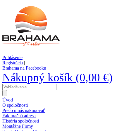
Prihlásenie
Registrácia
|
Brahama na Facebooku
|
Nákupný košík (0,00 €)
Úvod
O spoločnosti
Prečo u nás nakupovať
Fakturačná adresa
História spoločnosti
Montážne Firmy