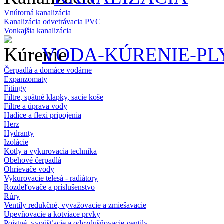
Vnútorná kanalizácia
Kanalizácia odvetrávacia PVC
Vonkajšia kanalizácia
VODA-KÚRENIE-PL
Čerpadlá a domáce vodárne
Expanzomaty
Fitingy
Filtre, spätné klapky, sacie koše
Filtre a úprava vody
Hadice a flexi pripojenia
Herz
Hydranty
Izolácie
Kotly a vykurovacia technika
Obehové čerpadlá
Ohrievače vody
Vykurovacie telesá - radiátory
Rozdeľovače a príslušenstvo
Rúry
Ventily redukčné, vyvažovacie a zmiešavacie
Upevňovacie a kotviace prvky
Poistné, vypúšťacie a odvzdušňovacie ventily