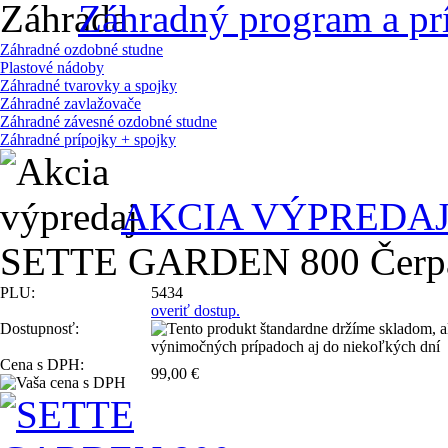
Záhradný program a pr
Záhradné ozdobné studne
Plastové nádoby
Záhradné tvarovky a spojky
Záhradné zavlažovače
Záhradné závesné ozdobné studne
Záhradné prípojky + spojky
AKCIA VÝPREDA
SETTE GARDEN 800 Čerpad
PLU:
5434
overiť dostup.
Dostupnosť:
Cena s DPH:
99,00 €