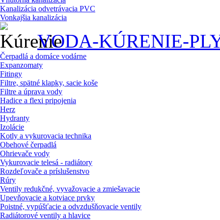
Kanalizácia odvetrávacia PVC
Vonkajšia kanalizácia
VODA-KÚRENIE-PL
Čerpadlá a domáce vodárne
Expanzomaty
Fitingy
Filtre, spätné klapky, sacie koše
Filtre a úprava vody
Hadice a flexi pripojenia
Herz
Hydranty
Izolácie
Kotly a vykurovacia technika
Obehové čerpadlá
Ohrievače vody
Vykurovacie telesá - radiátory
Rozdeľovače a príslušenstvo
Rúry
Ventily redukčné, vyvažovacie a zmiešavacie
Upevňovacie a kotviace prvky
Poistné, vypúšťacie a odvzdušňovacie ventily
Radiátorové ventily a hlavice