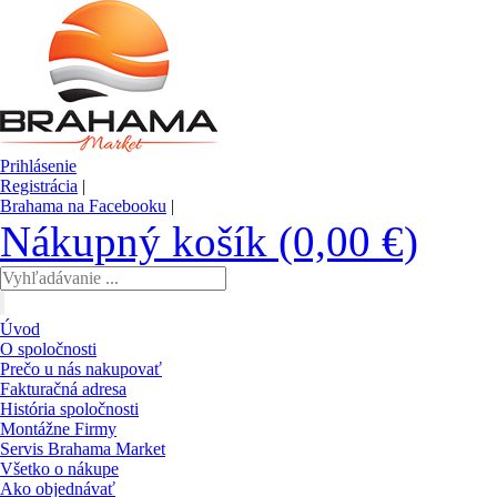
Prihlásenie
Registrácia
|
Brahama na Facebooku
|
Nákupný košík (0,00 €)
Úvod
O spoločnosti
Prečo u nás nakupovať
Fakturačná adresa
História spoločnosti
Montážne Firmy
Servis Brahama Market
Všetko o nákupe
Ako objednávať