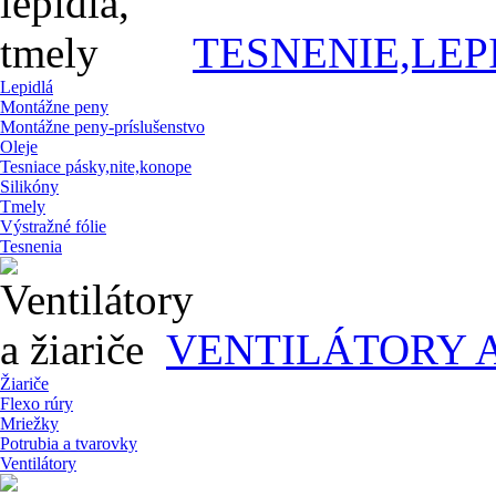
TESNENIE,LEP
Lepidlá
Montážne peny
Montážne peny-príslušenstvo
Oleje
Tesniace pásky,nite,konope
Silikóny
Tmely
Výstražné fólie
Tesnenia
VENTILÁTORY A
Žiariče
Flexo rúry
Mriežky
Potrubia a tvarovky
Ventilátory