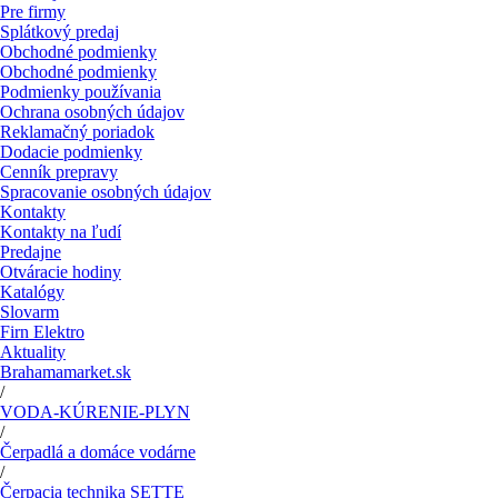
Pre firmy
Splátkový predaj
Obchodné podmienky
Obchodné podmienky
Podmienky používania
Ochrana osobných údajov
Reklamačný poriadok
Dodacie podmienky
Cenník prepravy
Spracovanie osobných údajov
Kontakty
Kontakty na ľudí
Predajne
Otváracie hodiny
Katalógy
Slovarm
Firn Elektro
Aktuality
Brahamamarket.sk
/
VODA-KÚRENIE-PLYN
/
Čerpadlá a domáce vodárne
/
Čerpacia technika SETTE