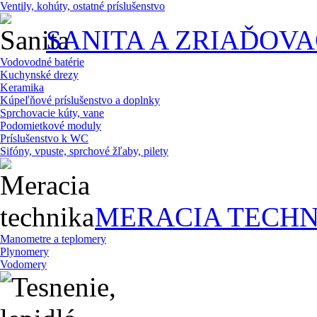
Ventily, kohúty, ostatné príslušenstvo
SANITA A ZRIAĎOV
Vodovodné batérie
Kuchynské drezy
Keramika
Kúpeľňové príslušenstvo a doplnky
Sprchovacie kúty, vane
Podomietkové moduly
Príslušenstvo k WC
Sifóny, vpuste, sprchové žľaby, pilety
MERACIA TECHN
Manometre a teplomery
Plynomery
Vodomery