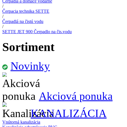
Čerpadlá a domáce vodárne
/
Čerpacia technika SETTE
/
Čerpadlá na čistú vodu
/
SETTE JET 900 Čerpadlo na čis.vodu
Sortiment
Novinky
Akciová ponuka
KANALIZÁCIA
Vnútorná kanalizácia