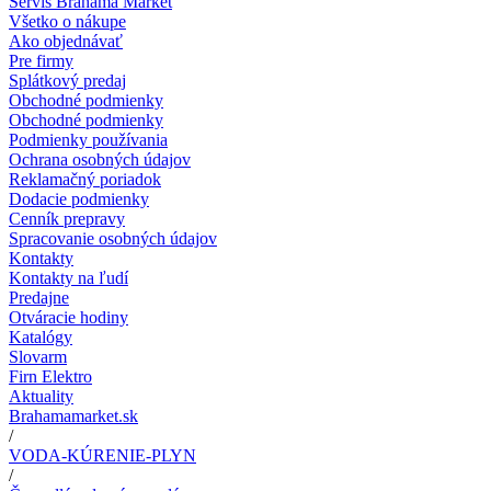
Servis Brahama Market
Všetko o nákupe
Ako objednávať
Pre firmy
Splátkový predaj
Obchodné podmienky
Obchodné podmienky
Podmienky používania
Ochrana osobných údajov
Reklamačný poriadok
Dodacie podmienky
Cenník prepravy
Spracovanie osobných údajov
Kontakty
Kontakty na ľudí
Predajne
Otváracie hodiny
Katalógy
Slovarm
Firn Elektro
Aktuality
Brahamamarket.sk
/
VODA-KÚRENIE-PLYN
/