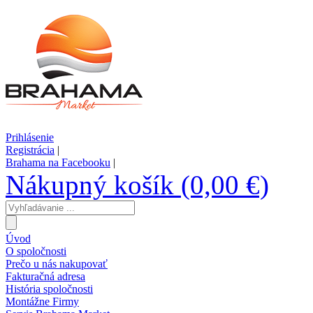
Prihlásenie
Registrácia
|
Brahama na Facebooku
|
Nákupný košík (0,00 €)
Úvod
O spoločnosti
Prečo u nás nakupovať
Fakturačná adresa
História spoločnosti
Montážne Firmy