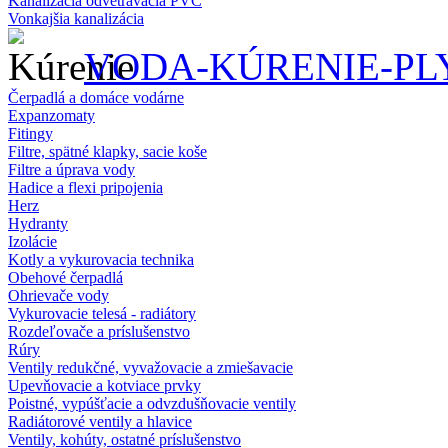
Kanalizácia odvetrávacia PVC
Vonkajšia kanalizácia
VODA-KÚRENIE-PL
Čerpadlá a domáce vodárne
Expanzomaty
Fitingy
Filtre, spätné klapky, sacie koše
Filtre a úprava vody
Hadice a flexi pripojenia
Herz
Hydranty
Izolácie
Kotly a vykurovacia technika
Obehové čerpadlá
Ohrievače vody
Vykurovacie telesá - radiátory
Rozdeľovače a príslušenstvo
Rúry
Ventily redukčné, vyvažovacie a zmiešavacie
Upevňovacie a kotviace prvky
Poistné, vypúšťacie a odvzdušňovacie ventily
Radiátorové ventily a hlavice
Ventily, kohúty, ostatné príslušenstvo