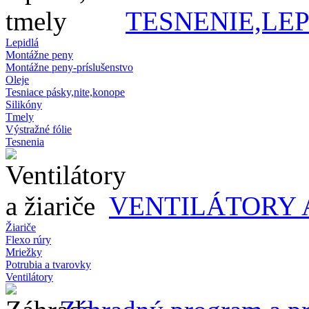
TESNENIE,LE
Lepidlá
Montážne peny
Montážne peny-príslušenstvo
Oleje
Tesniace pásky,nite,konope
Silikóny
Tmely
Výstražné fólie
Tesnenia
VENTILÁTORY 
Žiariče
Flexo rúry
Mriežky
Potrubia a tvarovky
Ventilátory