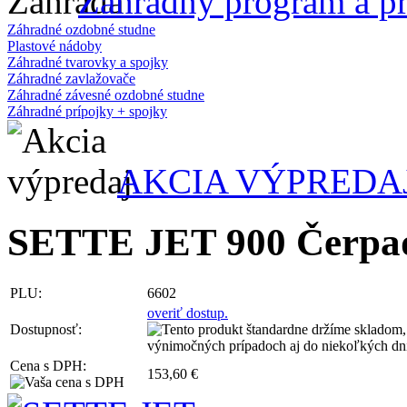
Záhradný program a pr
Záhradné ozdobné studne
Plastové nádoby
Záhradné tvarovky a spojky
Záhradné zavlažovače
Záhradné závesné ozdobné studne
Záhradné prípojky + spojky
AKCIA VÝPREDA
SETTE JET 900 Čerpadl
PLU:
6602
overiť dostup.
Dostupnosť:
Cena s DPH:
153,60 €