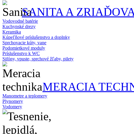
SANITA A ZRIAĎOV
Vodovodné batérie
Kuchynské drezy
Keramika
Kúpeľňové príslušenstvo a doplnky
Sprchovacie kúty, vane
Podomietkové moduly
Príslušenstvo k WC
Sifóny, vpuste, sprchové žľaby, pilety
MERACIA TECH
Manometre a teplomery
Plynomery
Vodomery