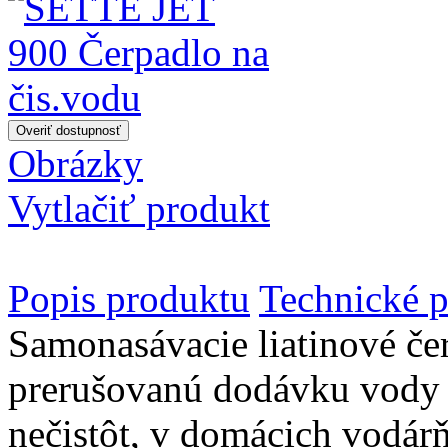
Obrázky
Vytlačiť produkt
Popis produktu
Technické p
Samonasávacie liatinové čer
prerušovanú dodávku vody
nečistôt, v domácich vodárň