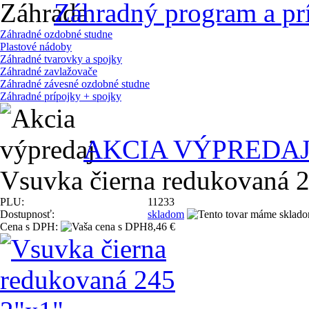
Záhradný program a pr
Záhradné ozdobné studne
Plastové nádoby
Záhradné tvarovky a spojky
Záhradné zavlažovače
Záhradné závesné ozdobné studne
Záhradné prípojky + spojky
AKCIA VÝPREDA
Vsuvka čierna redukovaná 
PLU:
11233
Dostupnosť:
skladom
Cena s DPH:
8,46 €