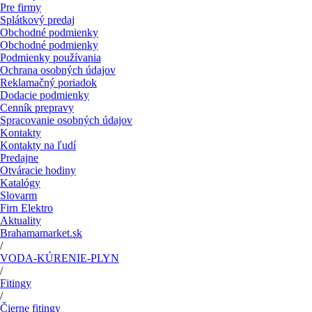
Pre firmy
Splátkový predaj
Obchodné podmienky
Obchodné podmienky
Podmienky používania
Ochrana osobných údajov
Reklamačný poriadok
Dodacie podmienky
Cenník prepravy
Spracovanie osobných údajov
Kontakty
Kontakty na ľudí
Predajne
Otváracie hodiny
Katalógy
Slovarm
Firn Elektro
Aktuality
Brahamamarket.sk
/
VODA-KÚRENIE-PLYN
/
Fitingy
/
Čierne fitingy