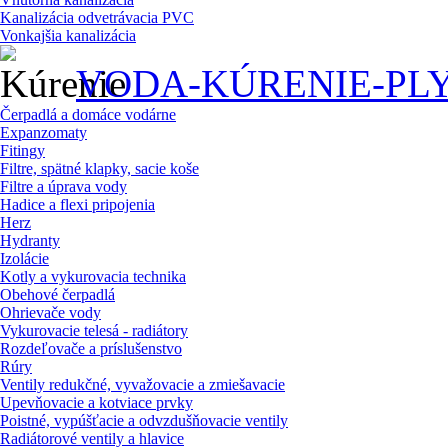
Kanalizácia odvetrávacia PVC
Vonkajšia kanalizácia
VODA-KÚRENIE-PL
Čerpadlá a domáce vodárne
Expanzomaty
Fitingy
Filtre, spätné klapky, sacie koše
Filtre a úprava vody
Hadice a flexi pripojenia
Herz
Hydranty
Izolácie
Kotly a vykurovacia technika
Obehové čerpadlá
Ohrievače vody
Vykurovacie telesá - radiátory
Rozdeľovače a príslušenstvo
Rúry
Ventily redukčné, vyvažovacie a zmiešavacie
Upevňovacie a kotviace prvky
Poistné, vypúšťacie a odvzdušňovacie ventily
Radiátorové ventily a hlavice