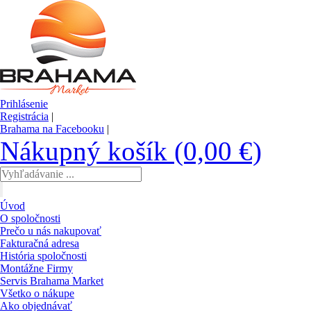
Prihlásenie
Registrácia
|
Brahama na Facebooku
|
Nákupný košík (0,00 €)
Úvod
O spoločnosti
Prečo u nás nakupovať
Fakturačná adresa
História spoločnosti
Montážne Firmy
Servis Brahama Market
Všetko o nákupe
Ako objednávať