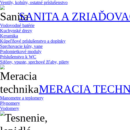
Ventily, kohúty, ostatné príslušenstvo
SANITA A ZRIAĎOV
Vodovodné batérie
Kuchynské drezy
Keramika
Kúpeľňové príslušenstvo a doplnky
Sprchovacie kúty, vane
Podomietkové moduly
Príslušenstvo k WC
Sifóny, vpuste, sprchové žľaby, pilety
MERACIA TECHN
Manometre a teplomery
Plynomery
Vodomery