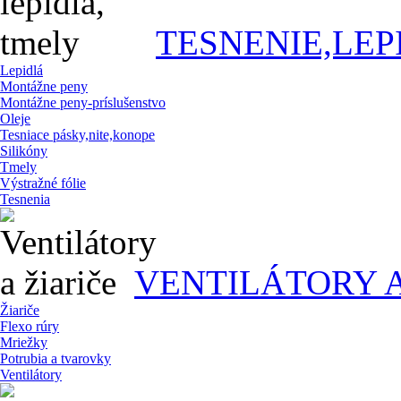
TESNENIE,LEP
Lepidlá
Montážne peny
Montážne peny-príslušenstvo
Oleje
Tesniace pásky,nite,konope
Silikóny
Tmely
Výstražné fólie
Tesnenia
VENTILÁTORY A
Žiariče
Flexo rúry
Mriežky
Potrubia a tvarovky
Ventilátory