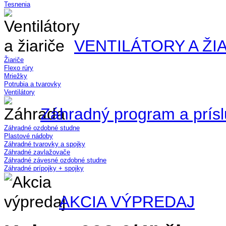
Tesnenia
VENTILÁTORY A ŽI
Žiariče
Flexo rúry
Mriežky
Potrubia a tvarovky
Ventilátory
Záhradný program a prís
Záhradné ozdobné studne
Plastové nádoby
Záhradné tvarovky a spojky
Záhradné zavlažovače
Záhradné závesné ozdobné studne
Záhradné prípojky + spojky
AKCIA VÝPREDAJ