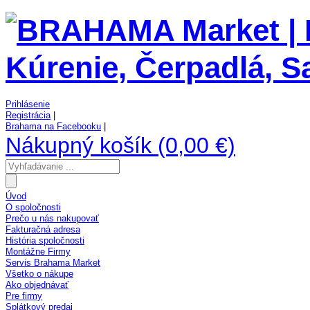
Prihlásenie
Registrácia
|
Brahama na Facebooku
|
Nákupný košík (0,00 €)
Úvod
O spoločnosti
Prečo u nás nakupovať
Fakturačná adresa
História spoločnosti
Montážne Firmy
Servis Brahama Market
Všetko o nákupe
Ako objednávať
Pre firmy
Splátkový predaj