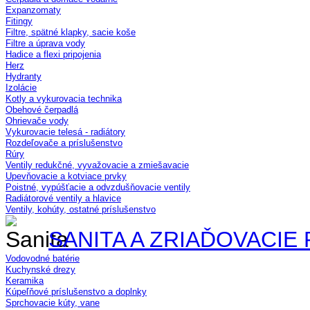
Expanzomaty
Fitingy
Filtre, spätné klapky, sacie koše
Filtre a úprava vody
Hadice a flexi pripojenia
Herz
Hydranty
Izolácie
Kotly a vykurovacia technika
Obehové čerpadlá
Ohrievače vody
Vykurovacie telesá - radiátory
Rozdeľovače a príslušenstvo
Rúry
Ventily redukčné, vyvažovacie a zmiešavacie
Upevňovacie a kotviace prvky
Poistné, vypúšťacie a odvzdušňovacie ventily
Radiátorové ventily a hlavice
Ventily, kohúty, ostatné príslušenstvo
SANITA A ZRIAĎOVACIE
Vodovodné batérie
Kuchynské drezy
Keramika
Kúpeľňové príslušenstvo a doplnky
Sprchovacie kúty, vane