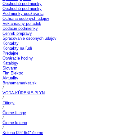
Obchodné podmienky
Obchodné podmienky
Podmienky používania
Ochrana osobných údajov
Reklamačný poriadok
Dodacie podmienky
Cenník prepravy
Spracovanie osobných údajov
Kontakty
Kontakty na ľudí
Predajne
Otváracie hodiny
Katalógy
Slovarm
Firn Elektro
Aktuality
Brahamamarket.sk
/
VODA-KÚRENIE-PLYN
/
Fitingy
/
Čierne fitingy
/
Čierne koleno
/
Koleno 092 6/4" čierne