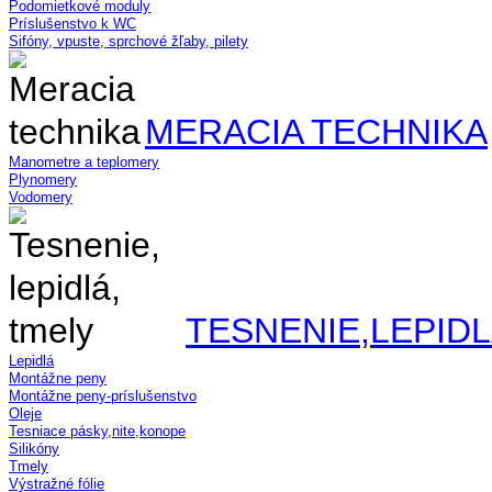
Podomietkové moduly
Príslušenstvo k WC
Sifóny, vpuste, sprchové žľaby, pilety
MERACIA TECHNIKA
Manometre a teplomery
Plynomery
Vodomery
TESNENIE,LEPID
Lepidlá
Montážne peny
Montážne peny-príslušenstvo
Oleje
Tesniace pásky,nite,konope
Silikóny
Tmely
Výstražné fólie