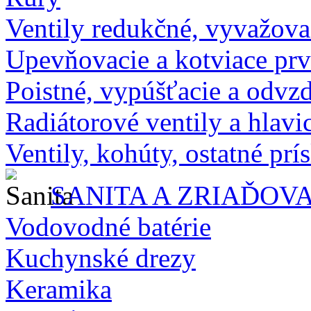
Ventily redukčné, vyvažova
Upevňovacie a kotviace pr
Poistné, vypúšťacie a odvz
Radiátorové ventily a hlavi
Ventily, kohúty, ostatné prí
SANITA A ZRIAĎOV
Vodovodné batérie
Kuchynské drezy
Keramika