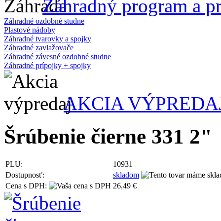
Záhradný program a pr
Záhradné ozdobné studne
Plastové nádoby
Záhradné tvarovky a spojky
Záhradné zavlažovače
Záhradné závesné ozdobné studne
Záhradné prípojky + spojky
AKCIA VÝPREDA
Šrúbenie čierne 331 2"
PLU:
10931
Dostupnosť:
skladom
Cena s DPH:
26,49 €