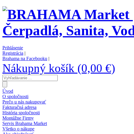
Prihlásenie
Registrácia
|
Brahama na Facebooku
|
Nákupný košík (0,00 €)
Úvod
O spoločnosti
Prečo u nás nakupovať
Fakturačná adresa
História spoločnosti
Montážne Firmy
Servis Brahama Market
Všetko o nákupe