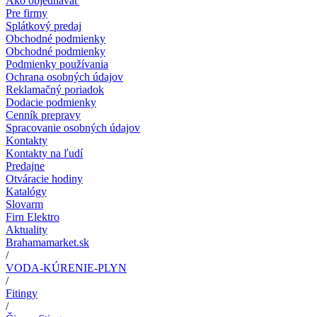
Ako objednávať
Pre firmy
Splátkový predaj
Obchodné podmienky
Obchodné podmienky
Podmienky používania
Ochrana osobných údajov
Reklamačný poriadok
Dodacie podmienky
Cenník prepravy
Spracovanie osobných údajov
Kontakty
Kontakty na ľudí
Predajne
Otváracie hodiny
Katalógy
Slovarm
Firn Elektro
Aktuality
Brahamamarket.sk
/
VODA-KÚRENIE-PLYN
/
Fitingy
/