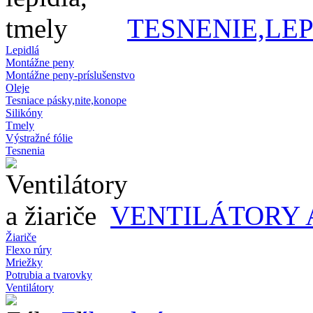
TESNENIE,LE
Lepidlá
Montážne peny
Montážne peny-príslušenstvo
Oleje
Tesniace pásky,nite,konope
Silikóny
Tmely
Výstražné fólie
Tesnenia
VENTILÁTORY 
Žiariče
Flexo rúry
Mriežky
Potrubia a tvarovky
Ventilátory