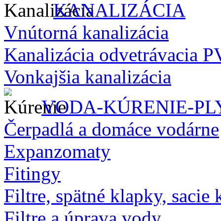
KANALIZÁCIA
Vnútorná kanalizácia
Kanalizácia odvetrávacia 
Vonkajšia kanalizácia
VODA-KÚRENIE-PL
Čerpadlá a domáce vodárne
Expanzomaty
Fitingy
Filtre, spätné klapky, sacie 
Filtre a úprava vody