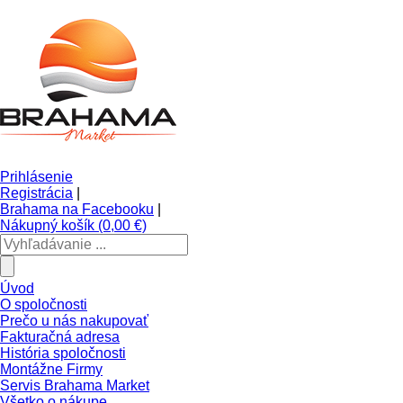
Prihlásenie
Registrácia
|
Brahama na Facebooku
|
Nákupný košík (0,00 €)
Úvod
O spoločnosti
Prečo u nás nakupovať
Fakturačná adresa
História spoločnosti
Montážne Firmy
Servis Brahama Market
Všetko o nákupe