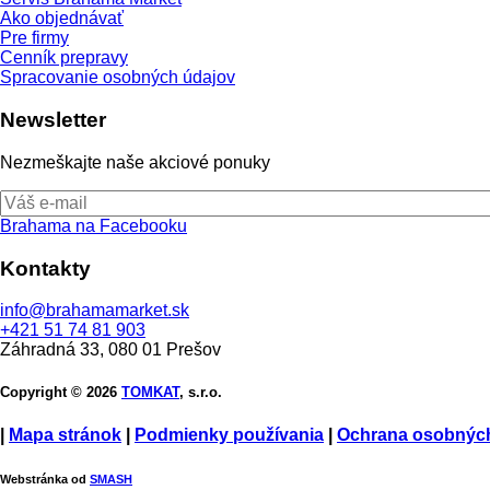
Ako objednávať
Pre firmy
Cenník prepravy
Spracovanie osobných údajov
Newsletter
Nezmeškajte naše akciové ponuky
Brahama na Facebooku
Kontakty
info@brahamamarket.sk
+421 51 74 81 903
Záhradná 33, 080 01 Prešov
Copyright © 2026
TOMKAT
, s.r.o.
|
Mapa stránok
|
Podmienky používania
|
Ochrana osobnýc
Webstránka od
SMASH