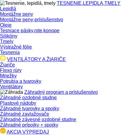
TESNENIE,LEPIDLA,TMELY
Lepidlá
Montážne peny
Montážne peny-príslušenstvo
Oleje
Tesniace pásky,nite,konope
Silikóny
Tmely
Výstražné fólie
Tesnenia
VENTILÁTORY A ŽIARIČE
Žiariče
Flexo rúry
Mriežky
Potrubia a tvarovky
Ventilátory
Záhradný program a príslušenstvo
Záhradné ozdobné studne
Plastové nádoby
Záhradné tvarovky a spojky
Záhradné zavlažovače
Záhradné závesné ozdobné studne
Záhradné prípojky + spojky
AKCIA VÝPREDAJ