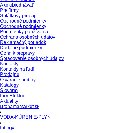
Ako objednávať
Pre firmy
Splátkový predaj
Obchodné podmienky
Obchodné podmienky
Podmienky používania
Ochrana osobných údajov
Reklamačný poriadok
Dodacie podmienky
Cenník prepravy
Spracovanie osobných údajov
Kontakty
Kontakty na ľudí
Predajne
Otváracie hodiny
Katalógy
Slovarm
Firn Elektro
Aktuality
Brahamamarket.sk
/
VODA-KÚRENIE-PLYN
/
Fitingy