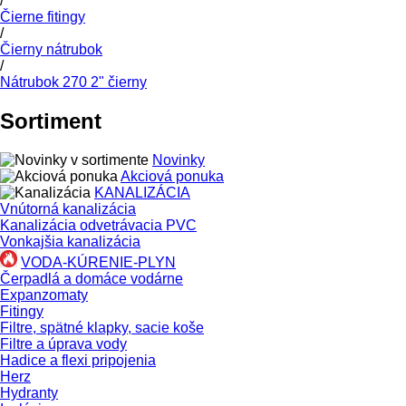
/
Čierne fitingy
/
Čierny nátrubok
/
Nátrubok 270 2" čierny
Sortiment
Novinky
Akciová ponuka
KANALIZÁCIA
Vnútorná kanalizácia
Kanalizácia odvetrávacia PVC
Vonkajšia kanalizácia
VODA-KÚRENIE-PLYN
Čerpadlá a domáce vodárne
Expanzomaty
Fitingy
Filtre, spätné klapky, sacie koše
Filtre a úprava vody
Hadice a flexi pripojenia
Herz
Hydranty