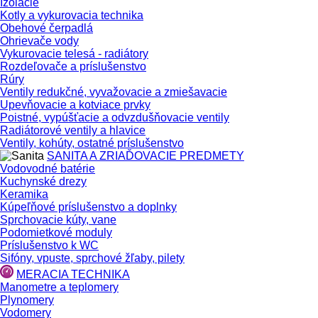
Izolácie
Kotly a vykurovacia technika
Obehové čerpadlá
Ohrievače vody
Vykurovacie telesá - radiátory
Rozdeľovače a príslušenstvo
Rúry
Ventily redukčné, vyvažovacie a zmiešavacie
Upevňovacie a kotviace prvky
Poistné, vypúšťacie a odvzdušňovacie ventily
Radiátorové ventily a hlavice
Ventily, kohúty, ostatné príslušenstvo
SANITA A ZRIAĎOVACIE PREDMETY
Vodovodné batérie
Kuchynské drezy
Keramika
Kúpeľňové príslušenstvo a doplnky
Sprchovacie kúty, vane
Podomietkové moduly
Príslušenstvo k WC
Sifóny, vpuste, sprchové žľaby, pilety
MERACIA TECHNIKA
Manometre a teplomery
Plynomery
Vodomery