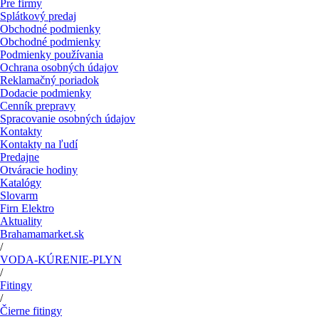
Pre firmy
Splátkový predaj
Obchodné podmienky
Obchodné podmienky
Podmienky používania
Ochrana osobných údajov
Reklamačný poriadok
Dodacie podmienky
Cenník prepravy
Spracovanie osobných údajov
Kontakty
Kontakty na ľudí
Predajne
Otváracie hodiny
Katalógy
Slovarm
Firn Elektro
Aktuality
Brahamamarket.sk
/
VODA-KÚRENIE-PLYN
/
Fitingy
/
Čierne fitingy