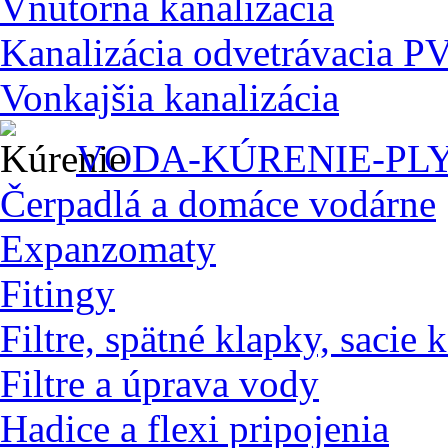
Vnútorná kanalizácia
Kanalizácia odvetrávacia P
Vonkajšia kanalizácia
VODA-KÚRENIE-PL
Čerpadlá a domáce vodárne
Expanzomaty
Fitingy
Filtre, spätné klapky, sacie 
Filtre a úprava vody
Hadice a flexi pripojenia