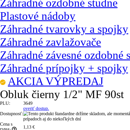
Záhradné ozdobné studne
Plastové nádoby
Záhradné tvarovky a spojky
Záhradné zavlažovače
Záhradné závesné ozdobné 
Záhradné prípojky + spojky
AKCIA VÝPREDAJ
Obluk čierny 1/2" MF 90st
PLU:
3649
overiť dostup.
Dostupnosť:
Cena s
1,13 €
DPH: