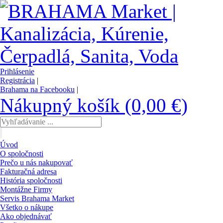
Prihlásenie
Registrácia
|
Brahama na Facebooku
|
Nákupný košík (0,00 €)
Úvod
O spoločnosti
Prečo u nás nakupovať
Fakturačná adresa
História spoločnosti
Montážne Firmy
Servis Brahama Market
Všetko o nákupe
Ako objednávať