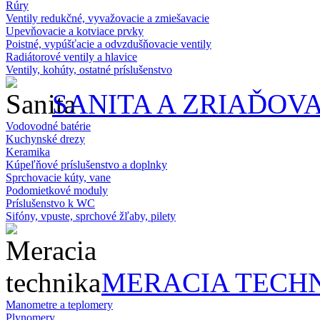
Rúry
Ventily redukčné, vyvažovacie a zmiešavacie
Upevňovacie a kotviace prvky
Poistné, vypúšťacie a odvzdušňovacie ventily
Radiátorové ventily a hlavice
Ventily, kohúty, ostatné príslušenstvo
SANITA A ZRIAĎOV
Vodovodné batérie
Kuchynské drezy
Keramika
Kúpeľňové príslušenstvo a doplnky
Sprchovacie kúty, vane
Podomietkové moduly
Príslušenstvo k WC
Sifóny, vpuste, sprchové žľaby, pilety
MERACIA TECH
Manometre a teplomery
Plynomery