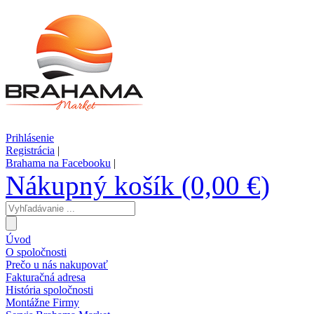
Prihlásenie
Registrácia
|
Brahama na Facebooku
|
Nákupný košík (0,00 €)
Úvod
O spoločnosti
Prečo u nás nakupovať
Fakturačná adresa
História spoločnosti
Montážne Firmy