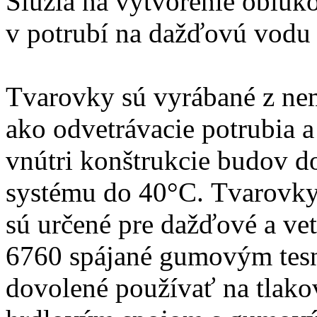
Slúžia na vytvorenie oblúk
v potrubí na dažďovú vodu 
Tvarovky sú vyrábané z n
ako odvetrávacie potrubia 
vnútri konštrukcie budov do
systému do 40°C. Tvarovk
sú určené pre dažďové a ve
6760 spájané gumovým tesn
dovolené používať na tlako