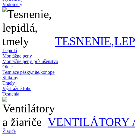
Vodomery
TESNENIE,LE
Lepidlá
Montážne peny
Montážne peny-príslušenstvo
Oleje
Tesniace pásky,nite,konope
Silikóny
Tmely
Výstražné fólie
Tesnenia
VENTILÁTORY 
Žiariče