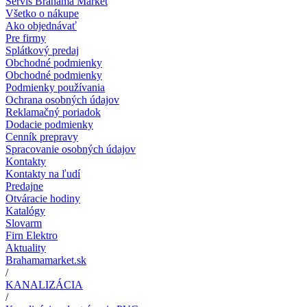
Servis Brahama Market
Všetko o nákupe
Ako objednávať
Pre firmy
Splátkový predaj
Obchodné podmienky
Obchodné podmienky
Podmienky používania
Ochrana osobných údajov
Reklamačný poriadok
Dodacie podmienky
Cenník prepravy
Spracovanie osobných údajov
Kontakty
Kontakty na ľudí
Predajne
Otváracie hodiny
Katalógy
Slovarm
Firn Elektro
Aktuality
Brahamamarket.sk
/
KANALIZÁCIA
/