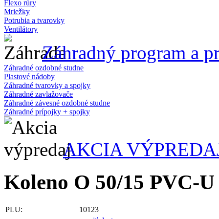
Flexo rúry
Mriežky
Potrubia a tvarovky
Ventilátory
Záhradný program a pr
Záhradné ozdobné studne
Plastové nádoby
Záhradné tvarovky a spojky
Záhradné zavlažovače
Záhradné závesné ozdobné studne
Záhradné prípojky + spojky
AKCIA VÝPREDA
Koleno O 50/15 PVC-U
PLU:
10123