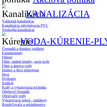
KANALIZÁCIA
Vnútorná kanalizácia
Kanalizácia odvetrávacia PVC
Vonkajšia kanalizácia
VODA-KÚRENIE-PL
Čerpadlá a domáce vodárne
Expanzomaty
Fitingy
Filtre, spätné klapky, sacie koše
Filtre a úprava vody
Hadice a flexi pripojenia
Herz
Hydranty
Izolácie
Kotly a vykurovacia technika
Obehové čerpadlá
Ohrievače vody
Vykurovacie telesá - radiátory
Rozdeľovače a príslušenstvo