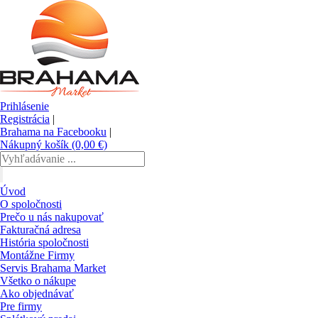
Prihlásenie
Registrácia
|
Brahama na Facebooku
|
Nákupný košík (0,00 €)
Úvod
O spoločnosti
Prečo u nás nakupovať
Fakturačná adresa
História spoločnosti
Montážne Firmy
Servis Brahama Market
Všetko o nákupe
Ako objednávať
Pre firmy