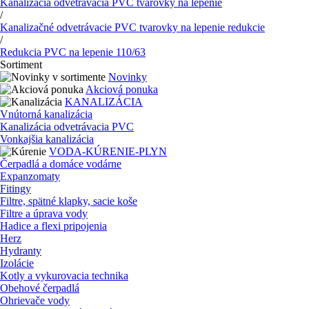
Kanalizácia odvetrávacia PVC tvarovky na lepenie
/
Kanalizačné odvetrávacie PVC tvarovky na lepenie redukcie
/
Redukcia PVC na lepenie 110/63
Sortiment
Novinky
Akciová ponuka
KANALIZÁCIA
Vnútorná kanalizácia
Kanalizácia odvetrávacia PVC
Vonkajšia kanalizácia
VODA-KÚRENIE-PLYN
Čerpadlá a domáce vodárne
Expanzomaty
Fitingy
Filtre, spätné klapky, sacie koše
Filtre a úprava vody
Hadice a flexi pripojenia
Herz
Hydranty
Izolácie
Kotly a vykurovacia technika
Obehové čerpadlá
Ohrievače vody