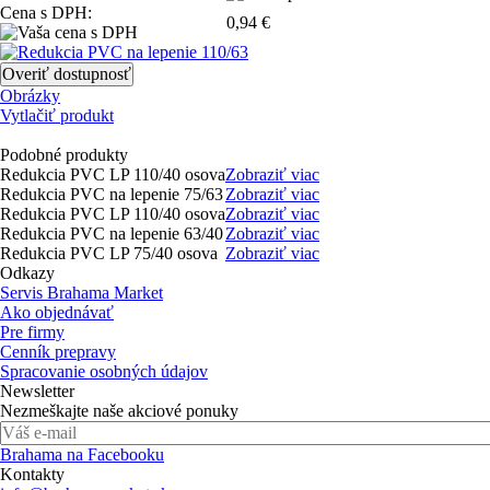
Cena s DPH:
0,94 €
Obrázky
Vytlačiť produkt
Podobné produkty
Redukcia PVC LP 110/40 osova
Zobraziť viac
Redukcia PVC na lepenie 75/63
Zobraziť viac
Redukcia PVC LP 110/40 osova
Zobraziť viac
Redukcia PVC na lepenie 63/40
Zobraziť viac
Redukcia PVC LP 75/40 osova
Zobraziť viac
Odkazy
Servis Brahama Market
Ako objednávať
Pre firmy
Cenník prepravy
Spracovanie osobných údajov
Newsletter
Nezmeškajte naše akciové ponuky
Brahama na Facebooku
Kontakty