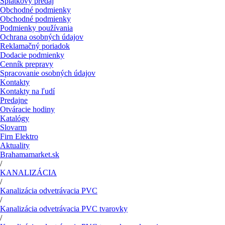
Splátkový predaj
Obchodné podmienky
Obchodné podmienky
Podmienky používania
Ochrana osobných údajov
Reklamačný poriadok
Dodacie podmienky
Cenník prepravy
Spracovanie osobných údajov
Kontakty
Kontakty na ľudí
Predajne
Otváracie hodiny
Katalógy
Slovarm
Firn Elektro
Aktuality
Brahamamarket.sk
/
KANALIZÁCIA
/
Kanalizácia odvetrávacia PVC
/
Kanalizácia odvetrávacia PVC tvarovky
/