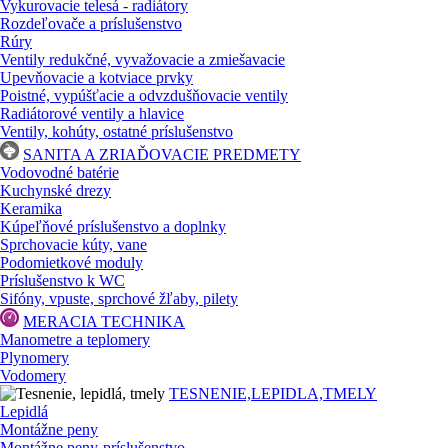
Vykurovacie telesá - radiátory
Rozdeľovače a príslušenstvo
Rúry
Ventily redukčné, vyvažovacie a zmiešavacie
Upevňovacie a kotviace prvky
Poistné, vypúšťacie a odvzdušňovacie ventily
Radiátorové ventily a hlavice
Ventily, kohúty, ostatné príslušenstvo
SANITA A ZRIAĎOVACIE PREDMETY
Vodovodné batérie
Kuchynské drezy
Keramika
Kúpeľňové príslušenstvo a doplnky
Sprchovacie kúty, vane
Podomietkové moduly
Príslušenstvo k WC
Sifóny, vpuste, sprchové žľaby, pilety
MERACIA TECHNIKA
Manometre a teplomery
Plynomery
Vodomery
TESNENIE,LEPIDLA,TMELY
Lepidlá
Montážne peny
Montážne peny-príslušenstvo