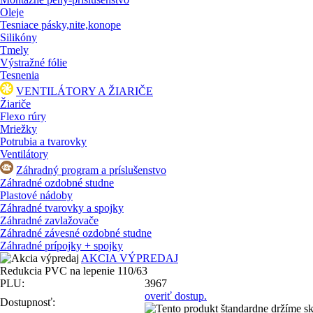
Oleje
Tesniace pásky,nite,konope
Silikóny
Tmely
Výstražné fólie
Tesnenia
VENTILÁTORY A ŽIARIČE
Žiariče
Flexo rúry
Mriežky
Potrubia a tvarovky
Ventilátory
Záhradný program a príslušenstvo
Záhradné ozdobné studne
Plastové nádoby
Záhradné tvarovky a spojky
Záhradné zavlažovače
Záhradné závesné ozdobné studne
Záhradné prípojky + spojky
AKCIA VÝPREDAJ
Redukcia PVC na lepenie 110/63
PLU:
3967
overiť dostup.
Dostupnosť: