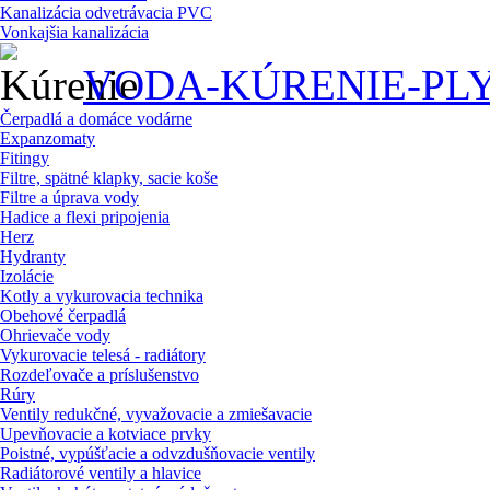
Kanalizácia odvetrávacia PVC
Vonkajšia kanalizácia
VODA-KÚRENIE-PL
Čerpadlá a domáce vodárne
Expanzomaty
Fitingy
Filtre, spätné klapky, sacie koše
Filtre a úprava vody
Hadice a flexi pripojenia
Herz
Hydranty
Izolácie
Kotly a vykurovacia technika
Obehové čerpadlá
Ohrievače vody
Vykurovacie telesá - radiátory
Rozdeľovače a príslušenstvo
Rúry
Ventily redukčné, vyvažovacie a zmiešavacie
Upevňovacie a kotviace prvky
Poistné, vypúšťacie a odvzdušňovacie ventily
Radiátorové ventily a hlavice