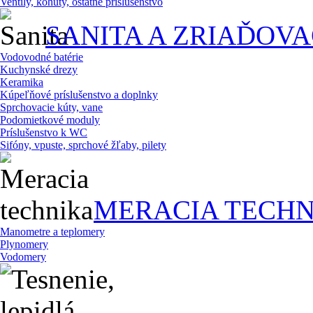
Ventily, kohúty, ostatné príslušenstvo
SANITA A ZRIAĎOV
Vodovodné batérie
Kuchynské drezy
Keramika
Kúpeľňové príslušenstvo a doplnky
Sprchovacie kúty, vane
Podomietkové moduly
Príslušenstvo k WC
Sifóny, vpuste, sprchové žľaby, pilety
MERACIA TECHN
Manometre a teplomery
Plynomery
Vodomery