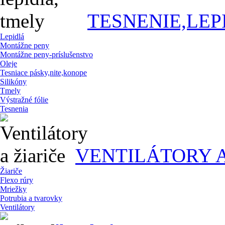
TESNENIE,LEP
Lepidlá
Montážne peny
Montážne peny-príslušenstvo
Oleje
Tesniace pásky,nite,konope
Silikóny
Tmely
Výstražné fólie
Tesnenia
VENTILÁTORY A
Žiariče
Flexo rúry
Mriežky
Potrubia a tvarovky
Ventilátory