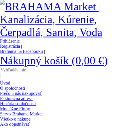
Prihlásenie
Registrácia
|
Brahama na Facebooku
|
Nákupný košík (0,00 €)
Úvod
O spoločnosti
Prečo u nás nakupovať
Fakturačná adresa
História spoločnosti
Montážne Firmy
Servis Brahama Market
Všetko o nákupe
Ako objednávať