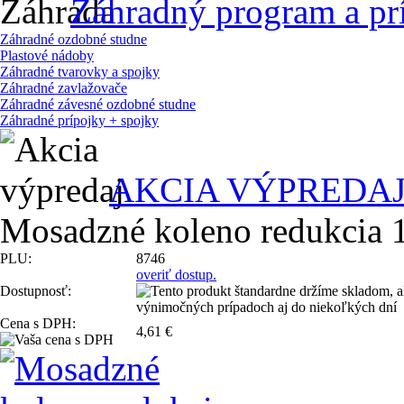
Záhradný program a pr
Záhradné ozdobné studne
Plastové nádoby
Záhradné tvarovky a spojky
Záhradné zavlažovače
Záhradné závesné ozdobné studne
Záhradné prípojky + spojky
AKCIA VÝPREDA
Mosadzné koleno redukcia 1
PLU:
8746
overiť dostup.
Dostupnosť:
Cena s DPH:
4,61 €