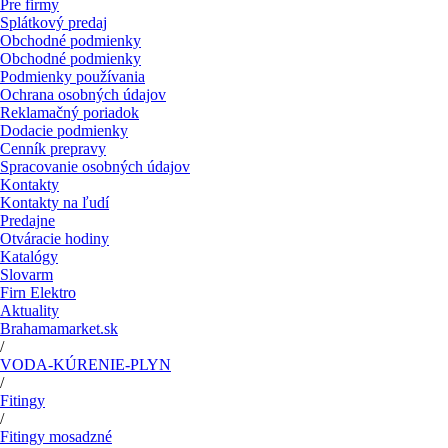
Pre firmy
Splátkový predaj
Obchodné podmienky
Obchodné podmienky
Podmienky používania
Ochrana osobných údajov
Reklamačný poriadok
Dodacie podmienky
Cenník prepravy
Spracovanie osobných údajov
Kontakty
Kontakty na ľudí
Predajne
Otváracie hodiny
Katalógy
Slovarm
Firn Elektro
Aktuality
Brahamamarket.sk
/
VODA-KÚRENIE-PLYN
/
Fitingy
/
Fitingy mosadzné